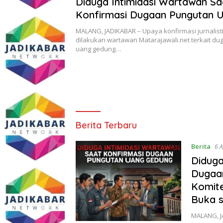
Diduga Intimidasi Wartawan Sa
Konfirmasi Dugaan Pungutan 
Gedung, Anggota Komite SMAN
MALANG, JADIKABAR – Upaya konfirmasi jurnalist
Tumpang ,Ketua DPD IWOI Buk
dilakukan wartawan Matarajawali.net terkait d
uang gedung…
jadikabar
Berita Terbaru
Berita
6 
Diduga
Dugaa
Komit
Buka 
MALANG, JA