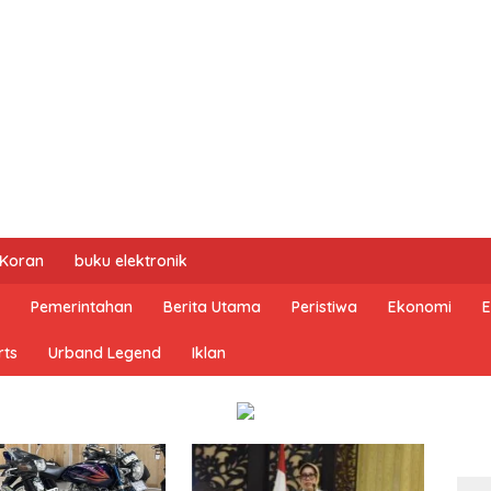
 Koran
buku elektronik
Pemerintahan
Berita Utama
Peristiwa
Ekonomi
E
rts
Urband Legend
Iklan