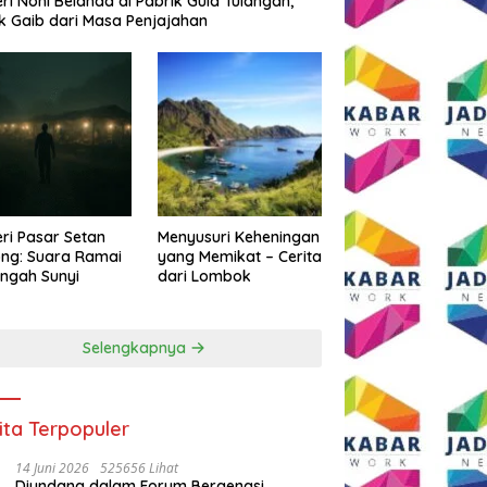
eri Noni Belanda di Pabrik Gula Tulangan,
k Gaib dari Masa Penjajahan
eri Pasar Setan
Menyusuri Keheningan
ng: Suara Ramai
yang Memikat – Cerita
engah Sunyi
dari Lombok
Selengkapnya
ita Terpopuler
14 Juni 2026
525656 Lihat
Diundang dalam Forum Bergengsi