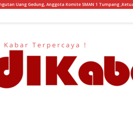
a Komite SMAN 1 Tumpang ,Ketua DPD IWOI Buka suara