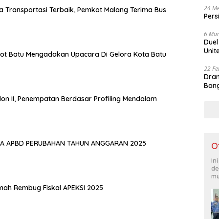
24 Me
ja Transportasi Terbaik, Pemkot Malang Terima Bus
Pers
6 Mar
Duel
Unit
ot Batu Mengadakan Upacara Di Gelora Kota Batu
22 Fe
Dram
Bang
selon II, Penempatan Berdasar Profiling Mendalam
A APBD PERUBAHAN TAHUN ANGGARAN 2025
O
In
de
mu
mah Rembug Fiskal APEKSI 2025