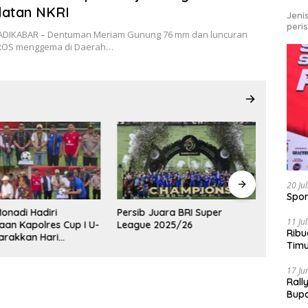
latan NKRI
Jeni
peri
JADIKABAR – Dentuman Meriam Gunung 76 mm dan luncuran
TROS menggema di Daerah…
20 Ju
Spor
Monadi Hadiri
Persib Juara BRI Super
Tiket S
11 Ju
an Kapolres Cup I U-
League 2025/26
Ludes 
Ribu
arakkan Hari
Penont
Tim
gkara ke-80
Nonton 
Bike
17 Ju
Rall
Bup
Pari