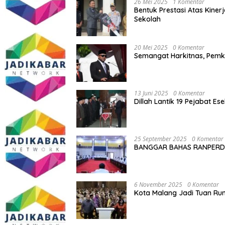
26 Mei 2025
1 Komentar
Bentuk Prestasi Atas Kiner
Sekolah
20 Mei 2025
0 Komentar
Semangat Harkitnas, Pemk
13 Juni 2025
0 Komentar
Dillah Lantik 19 Pejabat E
25 September 2025
0 Komentar
BANGGAR BAHAS RANPERD
6 November 2025
0 Komentar
Kota Malang Jadi Tuan Ru