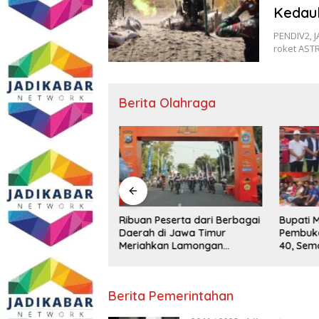
Kedau
PENDIV2, 
roket AS
Berita Olahraga
nal Piala Dunia
Ribuan Peserta dari Berbagai
Bupati 
landa Simalungun:
Daerah di Jawa Timur
Pembuka
s Ibukota hingga
Meriahkan Lamongan
40, Sem
janan UMKM di Balei
Bhayangkara Fun Bike 2026
Bhayan
uan
Berita Pemerintahan