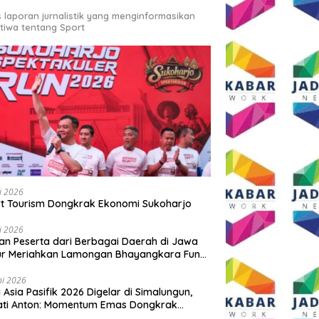
s laporan jurnalistik yang menginformasikan
stiwa tentang Sport
li 2026
t Tourism Dongkrak Ekonomi Sukoharjo
emifinal SBY Cup 2026
Demam Final Piala Dunia
Ribuan
li 2026
Kurang Sejam,
2026 Melanda Simalungun:
Daerah
an Peserta dari Berbagai Daerah di Jawa
on Kecewa Tetap Rela
Ada Artis Ibukota hingga
Meria
ur Meriahkan Lamongan Bhayangkara Fun
dari Layar Lebar
Pesta Jajanan UMKM di Balei
Bhayan
 2026
Harungguan
ni 2026
y Asia Pasifik 2026 Digelar di Simalungun,
ati Anton: Momentum Emas Dongkrak
wisata dan Ekonomi Daerah