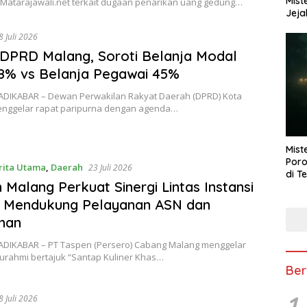
Mist
Matarajawali.net terkait dugaan penarikan uang gedung…
Jeja
8 Juli 2026
DPRD Malang, Soroti Belanja Modal
8% vs Belanja Pegawai 45%
ADIKABAR – Dewan Perwakilan Rakyat Daerah (DPRD) Kota
nggelar rapat paripurna dengan agenda…
Mist
Poro
rita Utama
,
Daerah
23 Juli 2026
di T
 Malang Perkuat Sinergi Lintas Instansi
 Mendukung Pelayanan ASN dan
nan
ADIKABAR – PT Taspen (Persero) Cabang Malang menggelar
turahmi bertajuk “Santap Kuliner Khas…
Ber
1
8 Juli 2026