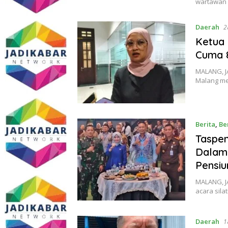
wartawan 
Daerah
2
Ketua 
Cuma 
MALANG, J
Malang me
Berita
,
Be
Taspen
Dalam
Pensiu
MALANG, J
acara sila
Daerah
1