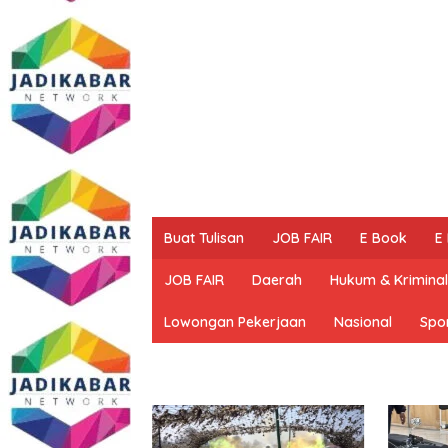
Buat Tulisan
JOB FAIR
E Book
E
JOB FAIR
Daerah
Hukum & Kriminal
Lowongan Pekerjaan
Nasional
Spo