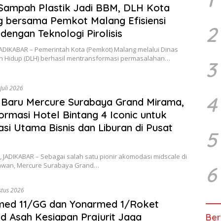
Sampah Plastik Jadi BBM, DLH Kota
 bersama Pemkot Malang Efisiensi
2
 dengan Teknologi Pirolisis
ADIKABAR – Pemerintah Kota (Pemkot) Malang melalui Dinas
n Hidup (DLH) berhasil mentransformasi permasalahan…
3
Juli 2026
4
Baru Mercure Surabaya Grand Mirama,
ormasi Hotel Bintang 4 Iconic untuk
asi Utama Bisnis dan Liburan di Pusat
5
 JADIKABAR – Sebagai salah satu pionir akomodasi midscale di
awan, Mercure Surabaya Grand…
6
stus 2026
med 11/GG dan Yonarmed 1/Roket
d Asah Kesiapan Prajurit Jaga
Ber