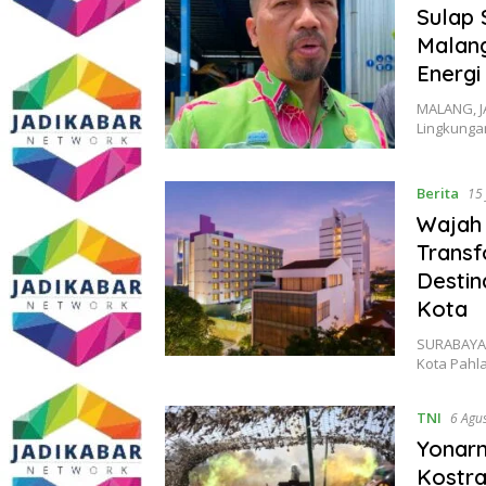
Sulap 
Malang
Energi
MALANG, J
Lingkunga
Berita
15 
Wajah 
Transf
Destin
Kota
SURABAYA,
Kota Pahl
TNI
6 Agu
Yonar
Kostra