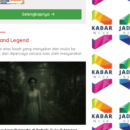
Rp2,5 Juta per Bulan
Selengkapnya
and Legend
ta atau kisah yang menyebar dari mulut ke
t dan dipercaya secara luas oleh masyarakat