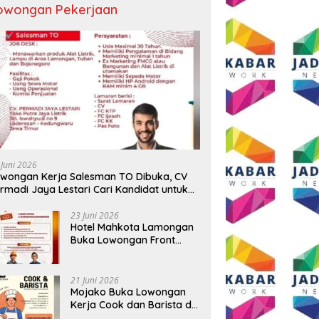
owongan Pekerjaan
 Sekadar Ngopi, Presiden
Sambut HUT RI ke-81, Grand
D
Andi Syafrani
Mercure Malang Mirama Gelar
P
lidasikan Kekuatan
Opening Ceremony Olimpiade
T
isasi di Malang
Agustusan 2026
T
 Juni 2026
wongan Kerja Salesman TO Dibuka, CV
rmadi Jaya Lestari Cari Kandidat untuk
ea Lamongan, Tuban, dan Bojonegoro
23 Juni 2026
Hotel Mahkota Lamongan
Buka Lowongan Front
Office dan Maintenance
Engineering, Simak
Syaratnya
21 Juni 2026
Mojako Buka Lowongan
Kerja Cook dan Barista di
Surabaya, Gaji Hingga