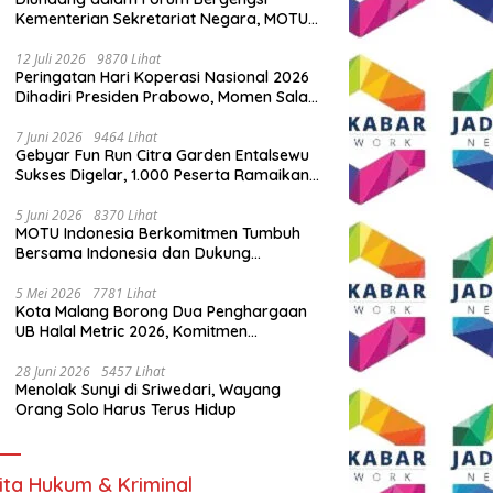
Kementerian Sekretariat Negara, MOTU
Indonesia Tunjukkan Komitmen untuk
Indonesia
12 Juli 2026
9870 Lihat
Peringatan Hari Koperasi Nasional 2026
Dihadiri Presiden Prabowo, Momen Salam
Komando Viral
7 Juni 2026
9464 Lihat
Gebyar Fun Run Citra Garden Entalsewu
Sukses Digelar, 1.000 Peserta Ramaikan
Ajang Hidup Sehat
5 Juni 2026
8370 Lihat
MOTU Indonesia Berkomitmen Tumbuh
Bersama Indonesia dan Dukung
Percepatan Kendaraan Listrik Nasional
5 Mei 2026
7781 Lihat
Kota Malang Borong Dua Penghargaan
UB Halal Metric 2026, Komitmen
Ekosistem Halal Kian Diperkuat
28 Juni 2026
5457 Lihat
Menolak Sunyi di Sriwedari, Wayang
Orang Solo Harus Terus Hidup
ita Hukum & Kriminal