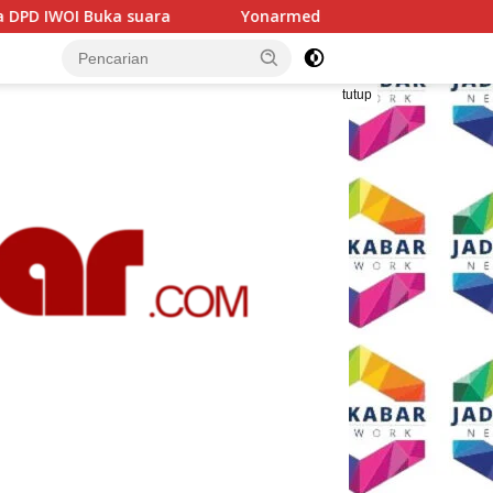
Yonarmed 11/GG dan Yonarmed 1/Roket Kostrad Asah Kesiapan
tutup