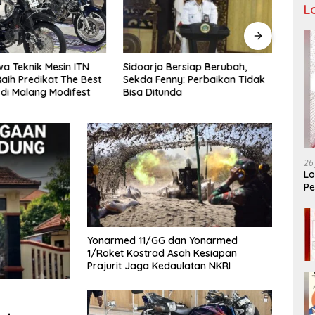
L
Sidoarjo Bersiap Berubah,
Bukan
a Teknik Mesin ITN
Sekda Fenny: Perbaikan Tidak
LIRA 
aih Predikat The Best
Bisa Ditunda
Konso
 di Malang Modifest
Organ
26
Lo
Pe
Ar
Yonarmed 11/GG dan Yonarmed
1/Roket Kostrad Asah Kesiapan
Prajurit Jaga Kedaulatan NKRI