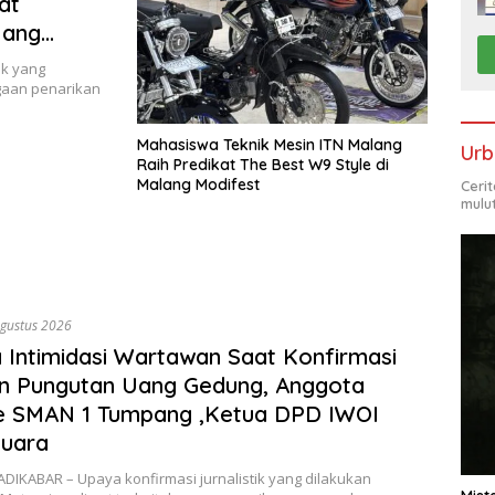
at
Uang
 1
ik yang
a suara
ugaan penarikan
Mahasiswa Teknik Mesin ITN Malang
Urb
Raih Predikat The Best W9 Style di
Malang Modifest
Ceri
mulu
Agustus 2026
 Intimidasi Wartawan Saat Konfirmasi
n Pungutan Uang Gedung, Anggota
e SMAN 1 Tumpang ,Ketua DPD IWOI
suara
DIKABAR – Upaya konfirmasi jurnalistik yang dilakukan