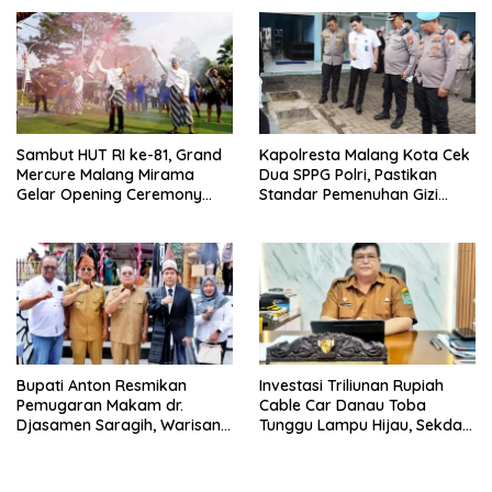
Persoalan Sosial
untuk Masyarakat
Sambut HUT RI ke-81, Grand
Kapolresta Malang Kota Cek
Mercure Malang Mirama
Dua SPPG Polri, Pastikan
Gelar Opening Ceremony
Standar Pemenuhan Gizi
Olimpiade Agustusan 2026
hingga Pengelolaan Limbah
Berjalan Optimal
Bupati Anton Resmikan
Investasi Triliunan Rupiah
Pemugaran Makam dr.
Cable Car Danau Toba
Djasamen Saragih, Warisan
Tunggu Lampu Hijau, Sekda
Dokter Pertama Simalungun
Simalungun: Kami Dukung,
Diabadikan untuk Generasi
Tapi Harus Taat Aturan
Mendatang