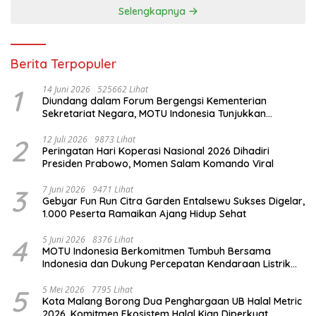
Selengkapnya
Berita Terpopuler
1
14 Juni 2026
525662 Lihat
Diundang dalam Forum Bergengsi Kementerian
Sekretariat Negara, MOTU Indonesia Tunjukkan
Komitmen untuk Indonesia
2
12 Juli 2026
9873 Lihat
Peringatan Hari Koperasi Nasional 2026 Dihadiri
Presiden Prabowo, Momen Salam Komando Viral
3
7 Juni 2026
9471 Lihat
Gebyar Fun Run Citra Garden Entalsewu Sukses Digelar,
1.000 Peserta Ramaikan Ajang Hidup Sehat
4
5 Juni 2026
8376 Lihat
MOTU Indonesia Berkomitmen Tumbuh Bersama
Indonesia dan Dukung Percepatan Kendaraan Listrik
Nasional
5
5 Mei 2026
7795 Lihat
Kota Malang Borong Dua Penghargaan UB Halal Metric
2026, Komitmen Ekosistem Halal Kian Diperkuat