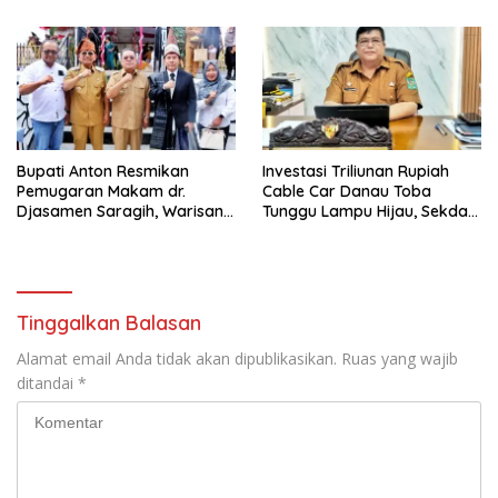
Berjalan Optimal
Bupati Anton Resmikan
Investasi Triliunan Rupiah
Pemugaran Makam dr.
Cable Car Danau Toba
Djasamen Saragih, Warisan
Tunggu Lampu Hijau, Sekda
Dokter Pertama Simalungun
Simalungun: Kami Dukung,
Diabadikan untuk Generasi
Tapi Harus Taat Aturan
Mendatang
Tinggalkan Balasan
Alamat email Anda tidak akan dipublikasikan.
Ruas yang wajib
ditandai
*