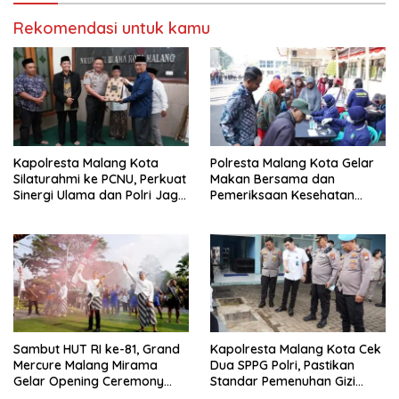
Rekomendasi untuk kamu
Kapolresta Malang Kota
Polresta Malang Kota Gelar
Silaturahmi ke PCNU, Perkuat
Makan Bersama dan
Sinergi Ulama dan Polri Jaga
Pemeriksaan Kesehatan
Kamtibmas Khususnya
Gratis, Perkuat Pelayanan
Persoalan Sosial
untuk Masyarakat
Sambut HUT RI ke-81, Grand
Kapolresta Malang Kota Cek
Mercure Malang Mirama
Dua SPPG Polri, Pastikan
Gelar Opening Ceremony
Standar Pemenuhan Gizi
Olimpiade Agustusan 2026
hingga Pengelolaan Limbah