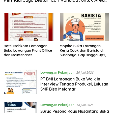
Permadi Jaya Lestari Cari Kandidat untuk Area
Lamongan, Tuban, dan Bojonegoro
Hotel Mahkota Lamongan
Mojako Buka Lowongan
Buka Lowongan Front Office
Kerja Cook dan Barista di
dan Maintenance
Surabaya, Gaji Hingga Rp2,5
Engineering, Simak
Juta per Bulan
Syaratnya
Lowongan Pekerjaan
20 Juni 2026
PT BMI Lamongan Buka Walk In
Interview Tenaga Produksi, Lulusan
SMP Bisa Melamar
Lowongan Pekerjaan
18 Juni 2026
Surya Pesona Kayu Nusantara Buka