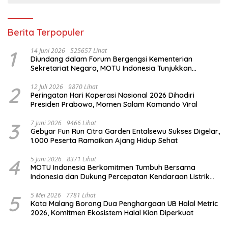
Berita Terpopuler
1
14 Juni 2026
525657 Lihat
Diundang dalam Forum Bergengsi Kementerian
Sekretariat Negara, MOTU Indonesia Tunjukkan
Komitmen untuk Indonesia
2
12 Juli 2026
9870 Lihat
Peringatan Hari Koperasi Nasional 2026 Dihadiri
Presiden Prabowo, Momen Salam Komando Viral
3
7 Juni 2026
9466 Lihat
Gebyar Fun Run Citra Garden Entalsewu Sukses Digelar,
1.000 Peserta Ramaikan Ajang Hidup Sehat
4
5 Juni 2026
8371 Lihat
MOTU Indonesia Berkomitmen Tumbuh Bersama
Indonesia dan Dukung Percepatan Kendaraan Listrik
Nasional
5
5 Mei 2026
7781 Lihat
Kota Malang Borong Dua Penghargaan UB Halal Metric
2026, Komitmen Ekosistem Halal Kian Diperkuat