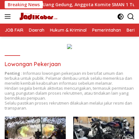
Langsung
 Uang Gedung, Anggota Komite SMAN 1 Tumpang ,Ketua DPD IW
Breaking News
ke
konten
JOB FAIR
Daerah
Hukum & Kriminal
Pemerintahan
Berit
Lowongan Pekerjaan
Penting
: Informasi lowongan pekerjaan ini bersifat umum dan
terbuka untuk publik. Pelamar diimbau untuk selalu memeriksa dan
meneliti kembali keabsahan informasi sebelum melamar.
Hindari segala bentuk aktivitas mencurigakan, termasuk permintaan
uang, pungutan dalam proses rekrutmen, atau tindakan lain yang
berindikasi penipuan.
Selalu pastikan proses rekrutmen dilakukan melalui jalur resmi dan
transparan.