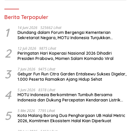
Berita Terpopuler
1
14 Juni 2026
525662 Lihat
Diundang dalam Forum Bergengsi Kementerian
Sekretariat Negara, MOTU Indonesia Tunjukkan
Komitmen untuk Indonesia
2
12 Juli 2026
9875 Lihat
Peringatan Hari Koperasi Nasional 2026 Dihadiri
Presiden Prabowo, Momen Salam Komando Viral
3
7 Juni 2026
9475 Lihat
Gebyar Fun Run Citra Garden Entalsewu Sukses Digelar,
1.000 Peserta Ramaikan Ajang Hidup Sehat
4
5 Juni 2026
8378 Lihat
MOTU Indonesia Berkomitmen Tumbuh Bersama
Indonesia dan Dukung Percepatan Kendaraan Listrik
Nasional
5
5 Mei 2026
7795 Lihat
Kota Malang Borong Dua Penghargaan UB Halal Metric
2026, Komitmen Ekosistem Halal Kian Diperkuat