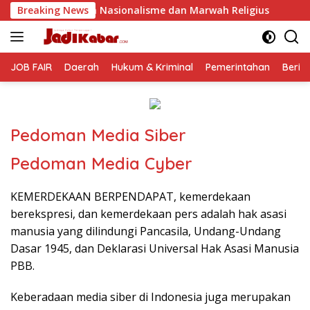
Langsung
asionalisme dan Marwah Religius
Breaking News
Jelang Perayaan HUT R
ke
konten
JOB FAIR
Daerah
Hukum & Kriminal
Pemerintahan
Berit
Pedoman Media Siber
Pedoman Media Cyber
KEMERDEKAAN BERPENDAPAT, kemerdekaan
berekspresi, dan kemerdekaan pers adalah hak asasi
manusia yang dilindungi Pancasila, Undang-Undang
Dasar 1945, dan Deklarasi Universal Hak Asasi Manusia
PBB.
Keberadaan media siber di Indonesia juga merupakan