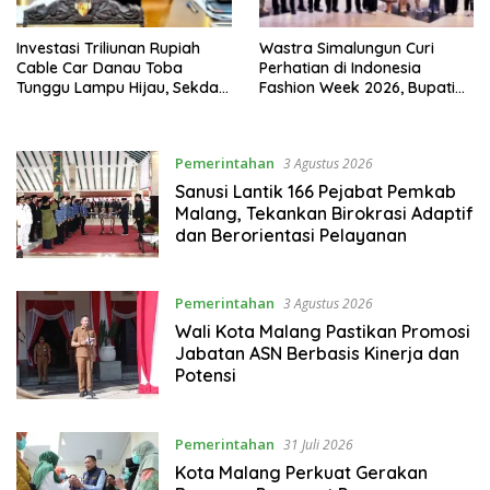
Investasi Triliunan Rupiah
Wastra Simalungun Curi
Cable Car Danau Toba
Perhatian di Indonesia
Tunggu Lampu Hijau, Sekda
Fashion Week 2026, Bupati
Simalungun: Kami Dukung,
Anton: Budaya Harus Jadi
Tapi Harus Taat Aturan
Kekuatan Ekonomi
Pemerintahan
3 Agustus 2026
Sanusi Lantik 166 Pejabat Pemkab
Malang, Tekankan Birokrasi Adaptif
dan Berorientasi Pelayanan
Pemerintahan
3 Agustus 2026
Wali Kota Malang Pastikan Promosi
Jabatan ASN Berbasis Kinerja dan
Potensi
Pemerintahan
31 Juli 2026
Kota Malang Perkuat Gerakan