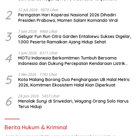
Komitmen untuk Indonesia
2
12 Juli 2026
9870 Lihat
Peringatan Hari Koperasi Nasional 2026 Dihadiri
Presiden Prabowo, Momen Salam Komando Viral
3
7 Juni 2026
9466 Lihat
Gebyar Fun Run Citra Garden Entalsewu Sukses Digelar,
1.000 Peserta Ramaikan Ajang Hidup Sehat
4
5 Juni 2026
8371 Lihat
MOTU Indonesia Berkomitmen Tumbuh Bersama
Indonesia dan Dukung Percepatan Kendaraan Listrik
Nasional
5
5 Mei 2026
7783 Lihat
Kota Malang Borong Dua Penghargaan UB Halal Metric
2026, Komitmen Ekosistem Halal Kian Diperkuat
6
28 Juni 2026
5457 Lihat
Menolak Sunyi di Sriwedari, Wayang Orang Solo Harus
Terus Hidup
Berita Hukum & Kriminal