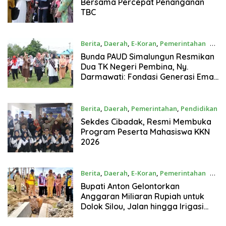
Bersama Percepat Penanganan
TBC
Berita
,
Daerah
,
E-Koran
,
Pemerintahan
29
Juli 2026
Bunda PAUD Simalungun Resmikan
Dua TK Negeri Pembina, Ny.
Darmawati: Fondasi Generasi Emas
Dimulai dari Pendidikan Anak Usia
Dini
Berita
,
Daerah
,
Pemerintahan
,
Pendidikan
28 Juli 2026
Sekdes Cibadak, Resmi Membuka
Program Peserta Mahasiswa KKN
2026
Berita
,
Daerah
,
E-Koran
,
Pemerintahan
28
Juli 2026
Bupati Anton Gelontorkan
Anggaran Miliaran Rupiah untuk
Dolok Silou, Jalan hingga Irigasi
Jadi Prioritas