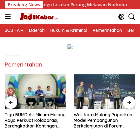
Langsung
s dan Perang Melawan Narkoba
Breaking News
Tiga BUMD Air Minum Ma
ke
konten
JOB FAIR
Daerah
Hukum & Kriminal
Pemerintahan
Berit
Pemerintahan
Tiga BUMD Air Minum Malang
Wali Kota Malang Paparkan
Raya Perkuat Kolaborasi,
Model Pembangunan
Berangkatkan Kontingen
Berkelanjutan di Forum
Menuju Seleksi Atlet
Nasional Bangun Bangsa
PORPAMNAS IX 2026
Conference 2026