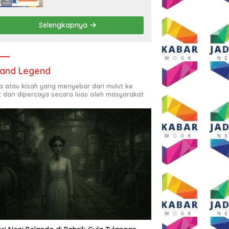
Rp2,5 Juta per Bulan
Selengkapnya
and Legend
ta atau kisah yang menyebar dari mulut ke
t dan dipercaya secara luas oleh masyarakat