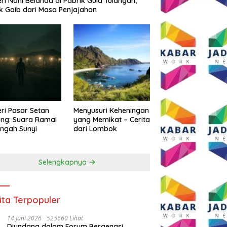
eri Noni Belanda di Pabrik Gula Tulangan,
k Gaib dari Masa Penjajahan
eri Pasar Setan
Menyusuri Keheningan
ng: Suara Ramai
yang Memikat – Cerita
engah Sunyi
dari Lombok
Selengkapnya
ita Terpopuler
14 Juni 2026
525660 Lihat
Diundang dalam Forum Bergengsi