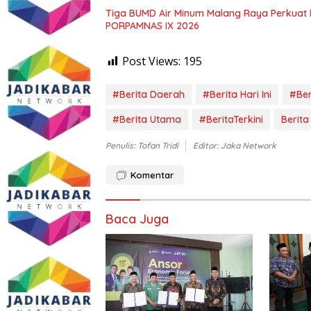
Tiga BUMD Air Minum Malang Raya Perkuat K
PORPAMNAS IX 2026
Post Views:
195
#Berita Daerah
#Berita Hari Ini
#Ber
#Berita Utama
#BeritaTerkini
Berit
Penulis: Tofan Tridi
Editor: Jaka Network
Komentar
Baca Juga