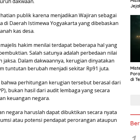
Mist
luruh dakwaan.
Jeja
hatian publik karena menjadikan Wajiran sebagai
ma di Daerah Istimewa Yogyakarta yang dibebaskan
tanah kas desa.
majelis hakim menilai terdapat beberapa hal yang
embuktian. Salah satunya adalah perbedaan nilai
h jaksa. Dalam dakwaannya, kerugian dinyatakan
am tuntutan berubah menjadi sekitar Rp91 juta.
Mist
Poro
di T
ahwa perhitungan kerugian tersebut berasal dari
JPP), bukan hasil dari audit lembaga yang secara
an keuangan negara.
n negara haruslah dapat dibuktikan secara nyata
sumsi atau potensi pendapat perorangan ataupun
Ber
1