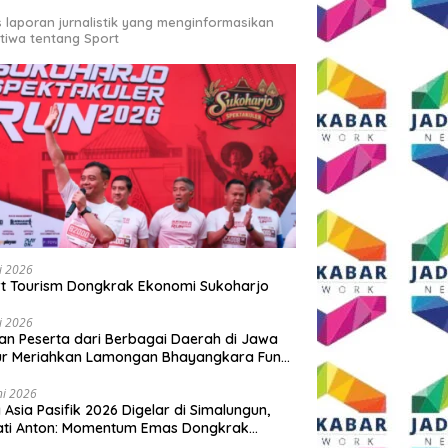
s laporan jurnalistik yang menginformasikan
stiwa tentang Sport
li 2026
t Tourism Dongkrak Ekonomi Sukoharjo
li 2026
an Peserta dari Berbagai Daerah di Jawa
ur Meriahkan Lamongan Bhayangkara Fun
 2026
ni 2026
y Asia Pasifik 2026 Digelar di Simalungun,
ati Anton: Momentum Emas Dongkrak
wisata dan Ekonomi Daerah