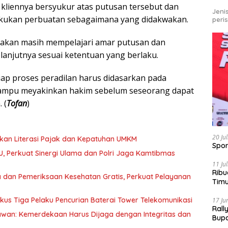
liennya bersyukur atas putusan tersebut dan
Jeni
akukan perbuatan sebagaimana yang didakwakan.
peri
takan masih mempelajari amar putusan dan
njutnya sesuai ketentuan yang berlaku.
iap proses peradilan harus didasarkan pada
 mampu meyakinkan hakim sebelum seseorang dapat
 (
Tofan
)
20 Ju
kan Literasi Pajak dan Kepatuhan UMKM
Spor
U, Perkuat Sinergi Ulama dan Polri Jaga Kamtibmas
11 Ju
Ribu
 dan Pemeriksaan Kesehatan Gratis, Perkuat Pelayanan
Tim
Bike
kus Tiga Pelaku Pencurian Baterai Tower Telekomunikasi
17 Ju
Rall
awan: Kemerdekaan Harus Dijaga dengan Integritas dan
Bup
Pari