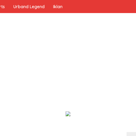
rts
Urband Legend
Iklan