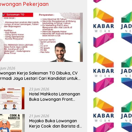
owongan Pekerjaan
 Juni 2026
wongan Kerja Salesman TO Dibuka, CV
rmadi Jaya Lestari Cari Kandidat untuk
ea Lamongan, Tuban, dan Bojonegoro
23 Juni 2026
Hotel Mahkota Lamongan
Buka Lowongan Front
Office dan Maintenance
Engineering, Simak
Syaratnya
21 Juni 2026
Mojako Buka Lowongan
Kerja Cook dan Barista di
Surabaya, Gaji Hingga