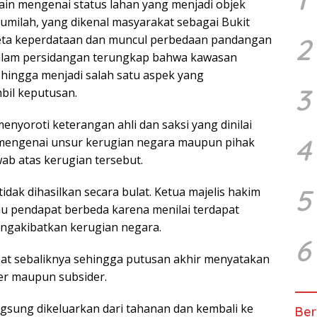
ain mengenai status lahan yang menjadi objek
umilah, yang dikenal masyarakat sebagai Bukit
keta keperdataan dan muncul perbedaan pandangan
2
alam persidangan terungkap bahwa kawasan
hingga menjadi salah satu aspek yang
3
il keputusan.
menyoroti keterangan ahli dan saksi yang dinilai
4
engenai unsur kerugian negara maupun pihak
ab atas kerugian tersebut.
5
idak dihasilkan secara bulat. Ketua majelis hakim
au pendapat berbeda karena menilai terdapat
gakibatkan kerugian negara.
6
t sebaliknya sehingga putusan akhir menyatakan
er maupun subsider.
ngsung dikeluarkan dari tahanan dan kembali ke
Ber