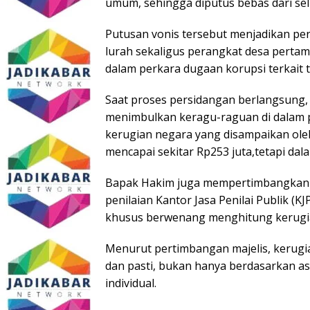
umum, sehingga diputus bebas dari se
Putusan vonis tersebut menjadikan per
lurah sekaligus perangkat desa perta
dalam perkara dugaan korupsi terkait 
Saat proses persidangan berlangsung, 
menimbulkan keragu-raguan di dalam p
kerugian negara yang disampaikan ole
mencapai sekitar Rp253 juta,tetapi dal
Bapak Hakim juga mempertimbangkan b
penilaian Kantor Jasa Penilai Publik (K
khusus berwenang menghitung kerugi
Menurut pertimbangan majelis, kerugia
dan pasti, bukan hanya berdasarkan a
individual.