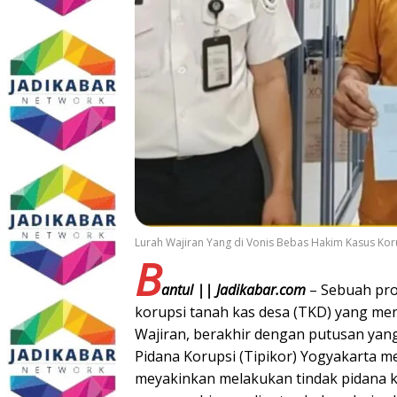
Lurah Wajiran Yang di Vonis Bebas Hakim Kasus Kor
B
antul || Jadikabar.com
– Sebuah pro
korupsi tanah kas desa (TKD) yang men
Wajiran, berakhir dengan putusan yan
Pidana Korupsi (Tipikor) Yogyakarta me
meyakinkan melakukan tindak pidana 