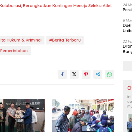
24 Me
olaborasi, Berangkatkan Kontingen Menuju Seleksi Atlet
Pers
6 Mar
Duel
Unit
ita Hukum & Kriminal
#Berita Terbaru
22 Fe
Dram
a Pemerintahan
Bang
O
In
de
mu