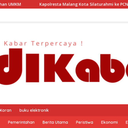
lang Kota Silaturahmi ke PCNU, Perkuat Sinergi Ulama dan Pol
 Koran
buku elektronik
Pemerintahan
Berita Utama
Peristiwa
Ekonomi
E