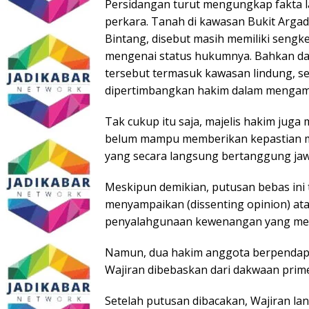
Persidangan turut mengungkap fakta l
perkara. Tanah di kawasan Bukit Argad
Bintang, disebut masih memiliki seng
mengenai status hukumnya. Bahkan d
tersebut termasuk kawasan lindung, se
dipertimbangkan hakim dalam mengamb
Tak cukup itu saja, majelis hakim juga 
belum mampu memberikan kepastian m
yang secara langsung bertanggung jaw
Meskipun demikian, putusan bebas ini t
menyampaikan (dissenting opinion) at
penyalahgunaan kewenangan yang men
Namun, dua hakim anggota berpendapa
Wajiran dibebaskan dari dakwaan prim
Setelah putusan dibacakan, Wajiran la