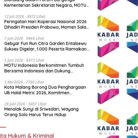
Kementerian Sekretariat Negara, MOTU
Indonesia Tunjukkan Komitmen untuk
Indonesia
12 Juli 2026
9872 Lihat
Peringatan Hari Koperasi Nasional 2026
Dihadiri Presiden Prabowo, Momen Salam
Komando Viral
7 Juni 2026
9468 Lihat
Gebyar Fun Run Citra Garden Entalsewu
Sukses Digelar, 1.000 Peserta Ramaikan
Ajang Hidup Sehat
5 Juni 2026
8373 Lihat
MOTU Indonesia Berkomitmen Tumbuh
Bersama Indonesia dan Dukung
Percepatan Kendaraan Listrik Nasional
5 Mei 2026
7790 Lihat
Kota Malang Borong Dua Penghargaan
UB Halal Metric 2026, Komitmen
Ekosistem Halal Kian Diperkuat
28 Juni 2026
5457 Lihat
Menolak Sunyi di Sriwedari, Wayang
Orang Solo Harus Terus Hidup
ita Hukum & Kriminal