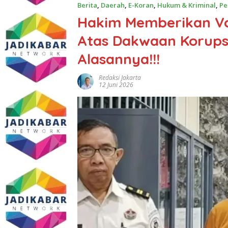
Berita
,
Daerah
,
E-Koran
,
Hukum & Kriminal
,
Pe
Hakim Memberikan Vo
Atas Dakwaan Korupsi
Alasannya!!!
Redaksi Jakarta
12 Juni 2026