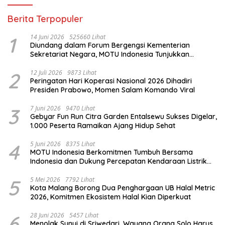
Berita Terpopuler
1
14 Juni 2026
525660 Lihat
Diundang dalam Forum Bergengsi Kementerian
Sekretariat Negara, MOTU Indonesia Tunjukkan
Komitmen untuk Indonesia
2
12 Juli 2026
9873 Lihat
Peringatan Hari Koperasi Nasional 2026 Dihadiri
Presiden Prabowo, Momen Salam Komando Viral
3
7 Juni 2026
9470 Lihat
Gebyar Fun Run Citra Garden Entalsewu Sukses Digelar,
1.000 Peserta Ramaikan Ajang Hidup Sehat
4
5 Juni 2026
8375 Lihat
MOTU Indonesia Berkomitmen Tumbuh Bersama
Indonesia dan Dukung Percepatan Kendaraan Listrik
Nasional
5
5 Mei 2026
7792 Lihat
Kota Malang Borong Dua Penghargaan UB Halal Metric
2026, Komitmen Ekosistem Halal Kian Diperkuat
6
28 Juni 2026
5457 Lihat
Menolak Sunyi di Sriwedari, Wayang Orang Solo Harus