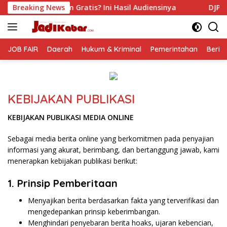
Langsung
ratis? Ini Hasil Audiensinya
Breaking News
DJP Jawa Timur Gandeng 
ke
konten
JOB FAIR
Daerah
Hukum & Kriminal
Pemerintahan
Berit
KEBIJAKAN PUBLIKASI
KEBIJAKAN PUBLIKASI MEDIA ONLINE
Sebagai media berita online yang berkomitmen pada penyajian
informasi yang akurat, berimbang, dan bertanggung jawab, kami
menerapkan kebijakan publikasi berikut:
1. Prinsip Pemberitaan
Menyajikan berita berdasarkan fakta yang terverifikasi dan
mengedepankan prinsip keberimbangan.
Menghindari penyebaran berita hoaks, ujaran kebencian,