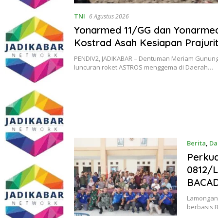
TNI
6 Agustus 2026
Yonarmed 11/GG dan Yonarme
Kostrad Asah Kesiapan Prajuri
Kedaulatan NKRI
PENDIV2, JADIKABAR – Dentuman Meriam Gunun
luncuran roket ASTROS menggema di Daerah…
Berita
,
Da
Perku
0812/
BACAD
Lamongan 
berbasis 