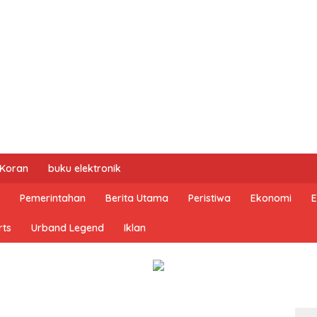
 Koran
buku elektronik
Pemerintahan
Berita Utama
Peristiwa
Ekonomi
E
rts
Urband Legend
Iklan