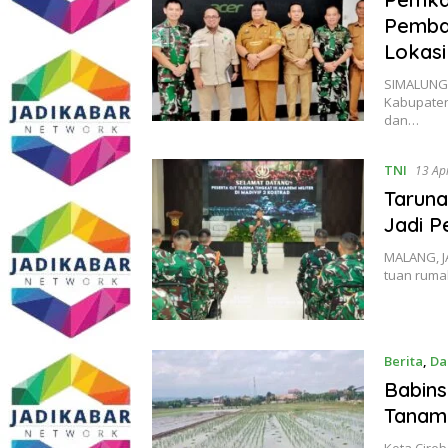
Pemban
Lokasi
SIMALUNGU
Kabupaten
dan…
TNI
13 Ap
Taruna
Jadi P
MALANG, JA
tuan ruma
Berita
,
Da
Babins
Tanam