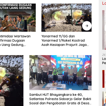
L
ntimidasi Wartawan
Mahas
Yonarmed 11/GG dan
firmasi Dugaan
Malan
Yonarmed 1/Roket Kostrad
n Uang Gedung,
W9 St
Asah Kesiapan Prajurit Jaga
 Komite SMAN 1
Kedaulatan NKRI
 ,Ketua DPD IWOI
26
ara
Lo
Pe
Ar
Sambut HUT Bhayangkara ke-80,
Satlantas Polresta Sidoarjo Gelar Bakti
Sosial dan Pengobatan Gratis di Desa