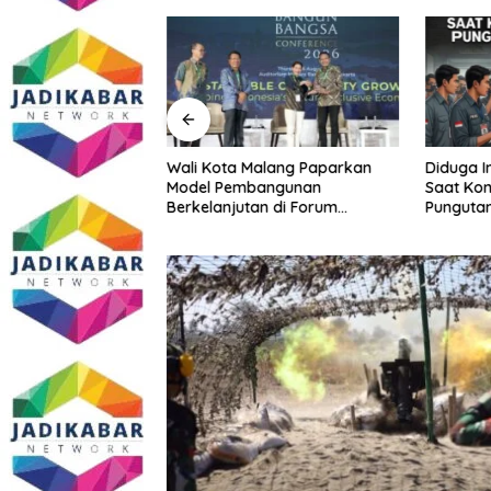
ir Minum Malang
Wali Kota Malang Paparkan
Diduga I
t Kolaborasi,
Model Pembangunan
Saat Kon
n Kontingen
Berkelanjutan di Forum
Punguta
si Atlet
Nasional Bangun Bangsa
Anggota
IX 2026
Conference 2026
Tumpang
Buka su