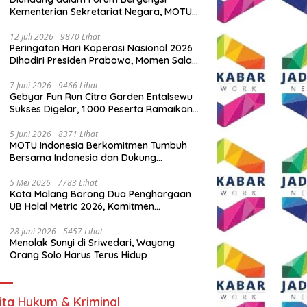
Kementerian Sekretariat Negara, MOTU
Indonesia Tunjukkan Komitmen untuk
Indonesia
12 Juli 2026
9870 Lihat
Peringatan Hari Koperasi Nasional 2026
Dihadiri Presiden Prabowo, Momen Salam
Komando Viral
7 Juni 2026
9466 Lihat
Gebyar Fun Run Citra Garden Entalsewu
Sukses Digelar, 1.000 Peserta Ramaikan
Ajang Hidup Sehat
5 Juni 2026
8371 Lihat
MOTU Indonesia Berkomitmen Tumbuh
Bersama Indonesia dan Dukung
Percepatan Kendaraan Listrik Nasional
5 Mei 2026
7783 Lihat
Kota Malang Borong Dua Penghargaan
UB Halal Metric 2026, Komitmen
Ekosistem Halal Kian Diperkuat
28 Juni 2026
5457 Lihat
Menolak Sunyi di Sriwedari, Wayang
Orang Solo Harus Terus Hidup
ita Hukum & Kriminal