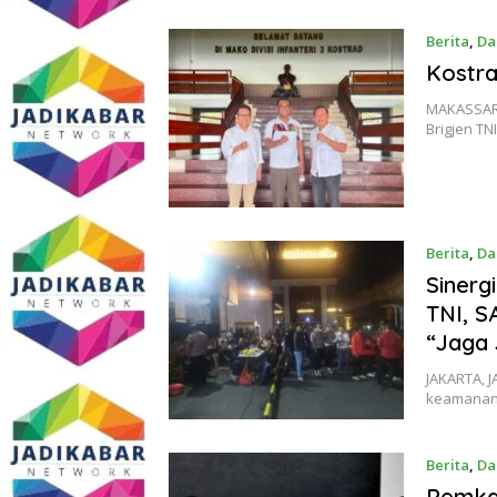
Berita
,
Da
Kostra
MAKASSAR |
Brigjen T
Berita
,
Da
Sinerg
TNI, S
“Jaga 
​JAKARTA,
keamanan 
Berita
,
Da
Pemka