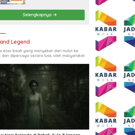
Rp2,5 Juta per Bulan
Selengkapnya
and Legend
ta atau kisah yang menyebar dari mulut ke
t dan dipercaya secara luas oleh masyarakat