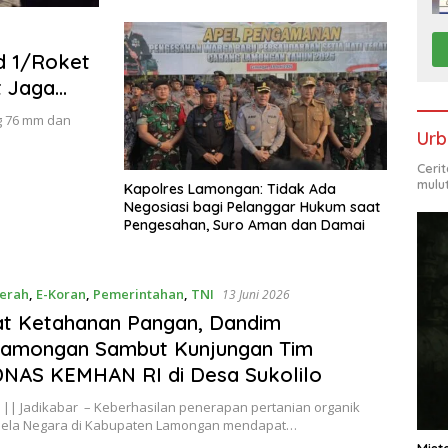
Banjar Asri
d 1/Roket
t Jaga
g 76 mm dan
Urb
Ceri
mulu
Kapolres Lamongan: Tidak Ada
Negosiasi bagi Pelanggar Hukum saat
Pengesahan, Suro Aman dan Damai
erah
,
E-Koran
,
Pemerintahan
,
TNI
13 Juni 2026
at Ketahanan Pangan, Dandim
Lamongan Sambut Kunjungan Tim
NAS KEMHAN RI di Desa Sukolilo
|| Jadikabar – Keberhasilan penerapan pertanian organik
Bela Negara di Kabupaten Lamongan mendapat…