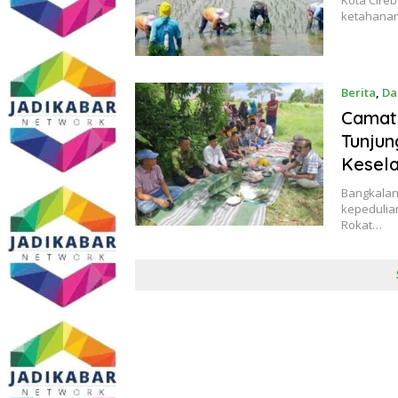
Kota Cire
ketahanan
Berita
,
Da
Camat 
Tunju
Kesel
Bangkalan
kepedulia
Rokat…