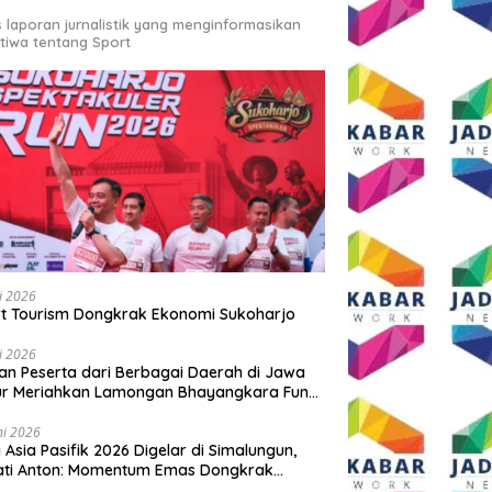
s laporan jurnalistik yang menginformasikan
stiwa tentang Sport
li 2026
t Tourism Dongkrak Ekonomi Sukoharjo
li 2026
an Peserta dari Berbagai Daerah di Jawa
ur Meriahkan Lamongan Bhayangkara Fun
 2026
ni 2026
y Asia Pasifik 2026 Digelar di Simalungun,
ati Anton: Momentum Emas Dongkrak
wisata dan Ekonomi Daerah