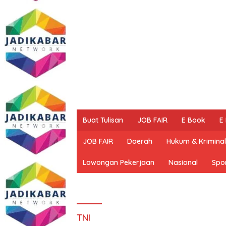
Buat Tulisan
JOB FAIR
E Book
E
JOB FAIR
Daerah
Hukum & Kriminal
Lowongan Pekerjaan
Nasional
Spo
TNI