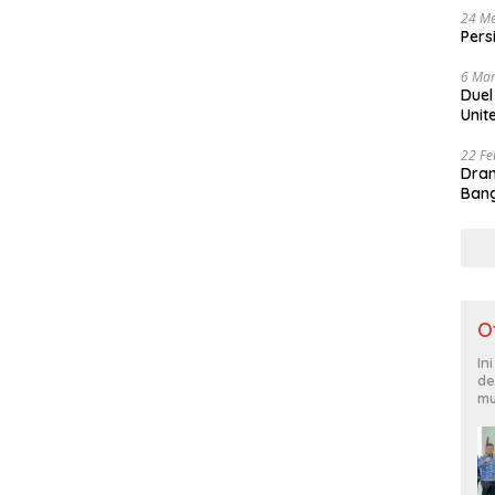
24 Me
Pers
6 Mar
Duel
Unit
22 Fe
Dram
Bang
O
In
de
mu