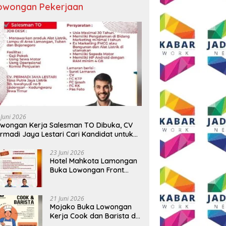
owongan Pekerjaan
iswa Teknik Mesin ITN
Sidoarjo Bersiap Berubah,
B
g Raih Predikat The Best
Sekda Fenny: Perbaikan Tidak
L
yle di Malang Modifest
Bisa Ditunda
K
O
 Juni 2026
wongan Kerja Salesman TO Dibuka, CV
rmadi Jaya Lestari Cari Kandidat untuk
ea Lamongan, Tuban, dan Bojonegoro
23 Juni 2026
Hotel Mahkota Lamongan
Buka Lowongan Front
Office dan Maintenance
Engineering, Simak
Syaratnya
21 Juni 2026
Mojako Buka Lowongan
Kerja Cook dan Barista di
Surabaya, Gaji Hingga