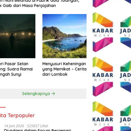
eri Noni Belanda di Pabrik Gula Tulangan,
k Gaib dari Masa Penjajahan
eri Pasar Setan
Menyusuri Keheningan
ng: Suara Ramai
yang Memikat – Cerita
engah Sunyi
dari Lombok
Selengkapnya
ita Terpopuler
14 Juni 2026
525657 Lihat
Diundang dalam Forum Bergengsi