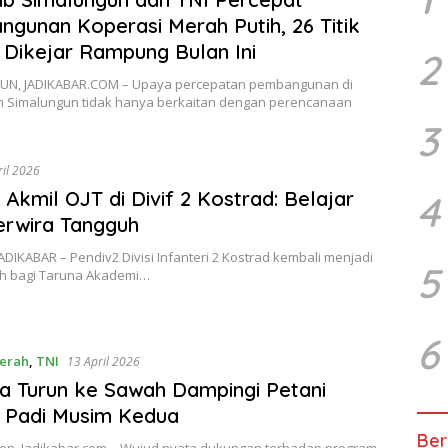
gunan Koperasi Merah Putih, 26 Titik
 Dikejar Rampung Bulan Ini
2
N, JADIKABAR.COM – Upaya percepatan pembangunan di
 Simalungun tidak hanya berkaitan dengan perencanaan
3
ril 2026
 Akmil OJT di Divif 2 Kostrad: Belajar
4
erwira Tangguh
DIKABAR – Pendiv2 Divisi Infanteri 2 Kostrad kembali menjadi
5
h bagi Taruna Akademi…
6
erah
,
TNI
13 April 2026
a Turun ke Sawah Dampingi Petani
 Padi Musim Kedua
Ber