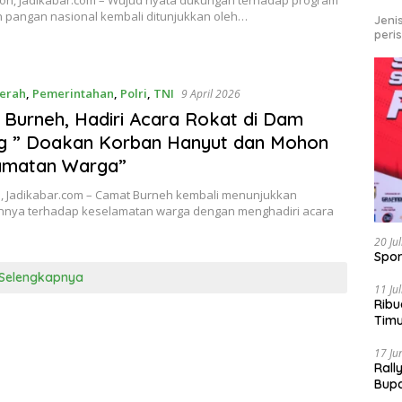
bon, Jadikabar.com – Wujud nyata dukungan terhadap program
 pangan nasional kembali ditunjukkan oleh…
Jeni
peri
erah
,
Pemerintahan
,
Polri
,
TNI
9 April 2026
Burneh, Hadiri Acara Rokat di Dam
ng ” Doakan Korban Hanyut dan Mohon
amatan Warga”
, Jadikabar.com – Camat Burneh kembali menunjukkan
nnya terhadap keselamatan warga dengan menghadiri acara
20 Ju
Spor
Selengkapnya
11 Ju
Ribu
Tim
Bike
17 Ju
Rall
Bup
Pari