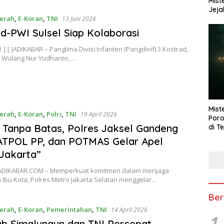
Mist
Jeja
erah
,
E-Koran
,
TNI
13 Juni 2026
d-PWI Sulsel Siap Kolaborasi
| JADIKABAR – Panglima Divisi Infanteri (Pangdivif) 3 Kostrad,
NI Wulang Nur Yudhanto,…
Mist
erah
,
E-Koran
,
Polri
,
TNI
19 April 2026
Poro
i Tanpa Batas, Polres Jaksel Gandeng
di T
ATPOL PP, dan POTMAS Gelar Apel
Jakarta”
 JADIKABAR.COM – Memperkuat komitmen dalam menjaga
Ibu Kota, Polres Metro Jakarta Selatan menggelar…
Ber
erah
,
E-Koran
,
Pemerintahan
,
TNI
14 April 2026
1
b Simalungun dan TNI Percepat