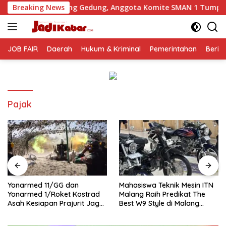
Langsung
ng Gedung, Anggota Komite SMAN 1 Tumpang ,Ketua DPD IWOI 
Breaking News
ke
konten
JOB FAIR
Daerah
Hukum & Kriminal
Pemerintahan
Berit
Pajak
Yonarmed 11/GG dan
Mahasiswa Teknik Mesin ITN
Yonarmed 1/Roket Kostrad
Malang Raih Predikat The
Asah Kesiapan Prajurit Jaga
Best W9 Style di Malang
Kedaulatan NKRI
Modifest