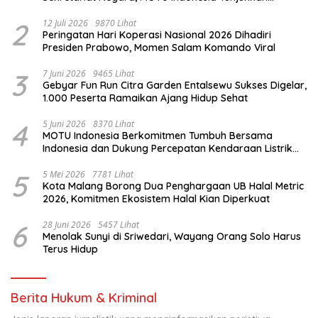
Komitmen untuk Indonesia
2
12 Juli 2026
9870 Lihat
Peringatan Hari Koperasi Nasional 2026 Dihadiri
Presiden Prabowo, Momen Salam Komando Viral
3
7 Juni 2026
9465 Lihat
Gebyar Fun Run Citra Garden Entalsewu Sukses Digelar,
1.000 Peserta Ramaikan Ajang Hidup Sehat
4
5 Juni 2026
8370 Lihat
MOTU Indonesia Berkomitmen Tumbuh Bersama
Indonesia dan Dukung Percepatan Kendaraan Listrik
Nasional
5
5 Mei 2026
7781 Lihat
Kota Malang Borong Dua Penghargaan UB Halal Metric
2026, Komitmen Ekosistem Halal Kian Diperkuat
6
28 Juni 2026
5457 Lihat
Menolak Sunyi di Sriwedari, Wayang Orang Solo Harus
Terus Hidup
Berita Hukum & Kriminal