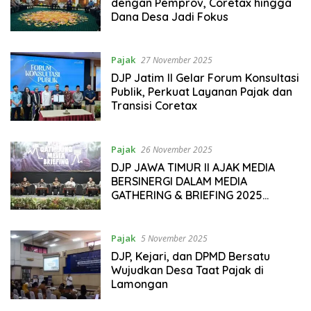
dengan Pemprov, Coretax hingga
Dana Desa Jadi Fokus
Pajak
27 November 2025
DJP Jatim II Gelar Forum Konsultasi
Publik, Perkuat Layanan Pajak dan
Transisi Coretax
Pajak
26 November 2025
DJP JAWA TIMUR II AJAK MEDIA
BERSINERGI DALAM MEDIA
GATHERING & BRIEFING 2025
UNTUK MEMPERKUAT KEPATUHAN
PAJAK, IMPLEMENTASI CORETAX,
DAN PENCAPAIAN TARGET
Pajak
5 November 2025
PENERIMAAN
DJP, Kejari, dan DPMD Bersatu
Wujudkan Desa Taat Pajak di
Lamongan