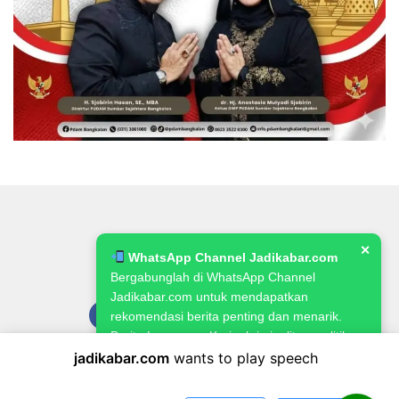
✕
WhatsApp Channel Jadikabar.com
Bergabunglah di WhatsApp Channel
Jadikabar.com untuk mendapatkan
rekomendasi berita penting dan menarik.
Berita Lowongan Kerja, kriminalitas, politik,
pemerintahan, pertanian & ketahanan
jadikabar.com
wants to play speech
Pedoman Media Siber
Kode Etik Jurnalistik
Redaksi
pangan.
Kebijakan Publikasi