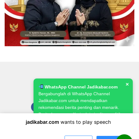
✕
WhatsApp Channel Jadikabar.com
Bergabunglah di WhatsApp Channel
Jadikabar.com untuk mendapatkan
rekomendasi berita penting dan menarik.
Berita Lowongan Kerja, kriminalitas, politik,
pemerintahan, pertanian & ketahanan
jadikabar.com
wants to play speech
Pedoman Media Siber
Kode Etik Jurnalistik
Redaksi
pangan.
Kebijakan Publikasi