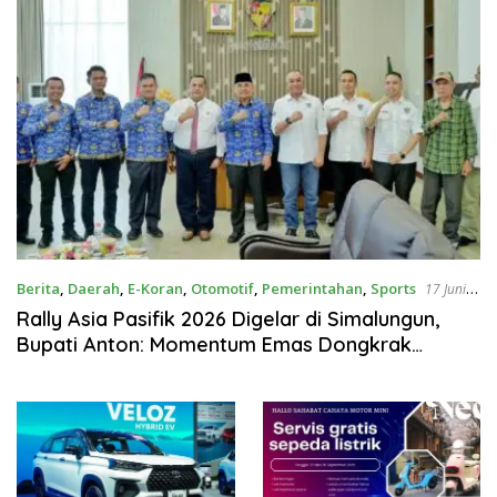
Berita
,
Daerah
,
E-Koran
,
Otomotif
,
Pemerintahan
,
Sports
17 Juni
2026
Rally Asia Pasifik 2026 Digelar di Simalungun,
Bupati Anton: Momentum Emas Dongkrak
Pariwisata dan Ekonomi Daerah