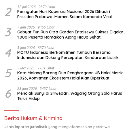
Komitmen untuk Indonesia
2
12 Juli 2026
9870 Lihat
Peringatan Hari Koperasi Nasional 2026 Dihadiri
Presiden Prabowo, Momen Salam Komando Viral
3
7 Juni 2026
9465 Lihat
Gebyar Fun Run Citra Garden Entalsewu Sukses Digelar,
1.000 Peserta Ramaikan Ajang Hidup Sehat
4
5 Juni 2026
8370 Lihat
MOTU Indonesia Berkomitmen Tumbuh Bersama
Indonesia dan Dukung Percepatan Kendaraan Listrik
Nasional
5
5 Mei 2026
7781 Lihat
Kota Malang Borong Dua Penghargaan UB Halal Metric
2026, Komitmen Ekosistem Halal Kian Diperkuat
6
28 Juni 2026
5457 Lihat
Menolak Sunyi di Sriwedari, Wayang Orang Solo Harus
Terus Hidup
Berita Hukum & Kriminal
Jenis laporan jurnalistik yang menginformasikan peristiwa