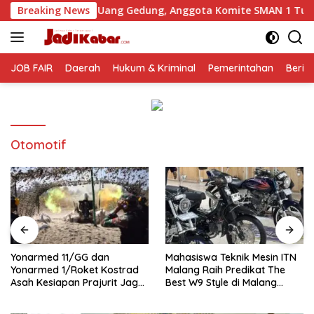
Langsung
 Uang Gedung, Anggota Komite SMAN 1 Tumpang ,Ketua DPD IW
Breaking News
ke
konten
JOB FAIR
Daerah
Hukum & Kriminal
Pemerintahan
Berit
Otomotif
Yonarmed 11/GG dan
Mahasiswa Teknik Mesin ITN
Yonarmed 1/Roket Kostrad
Malang Raih Predikat The
Asah Kesiapan Prajurit Jaga
Best W9 Style di Malang
Kedaulatan NKRI
Modifest