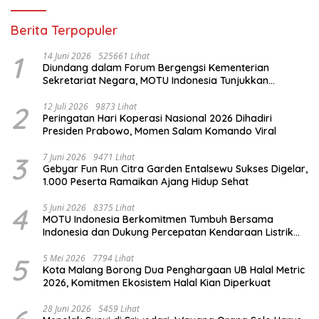
Berita Terpopuler
1
14 Juni 2026
525661 Lihat
Diundang dalam Forum Bergengsi Kementerian
Sekretariat Negara, MOTU Indonesia Tunjukkan
Komitmen untuk Indonesia
2
12 Juli 2026
9873 Lihat
Peringatan Hari Koperasi Nasional 2026 Dihadiri
Presiden Prabowo, Momen Salam Komando Viral
3
7 Juni 2026
9471 Lihat
Gebyar Fun Run Citra Garden Entalsewu Sukses Digelar,
1.000 Peserta Ramaikan Ajang Hidup Sehat
4
5 Juni 2026
8375 Lihat
MOTU Indonesia Berkomitmen Tumbuh Bersama
Indonesia dan Dukung Percepatan Kendaraan Listrik
Nasional
5
5 Mei 2026
7794 Lihat
Kota Malang Borong Dua Penghargaan UB Halal Metric
2026, Komitmen Ekosistem Halal Kian Diperkuat
28 Juni 2026
5459 Lihat