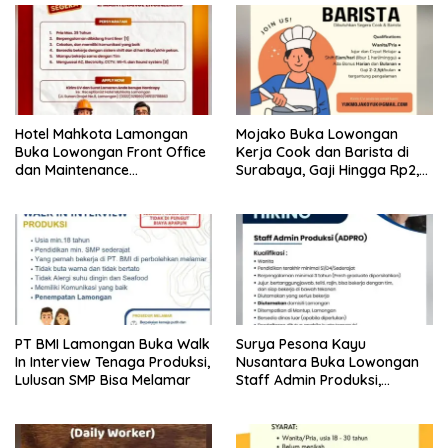
Hotel Mahkota Lamongan
Mojako Buka Lowongan
Buka Lowongan Front Office
Kerja Cook dan Barista di
dan Maintenance
Surabaya, Gaji Hingga Rp2,5
Engineering, Simak
Juta per Bulan
Syaratnya
PT BMI Lamongan Buka Walk
Surya Pesona Kayu
In Interview Tenaga Produksi,
Nusantara Buka Lowongan
Lulusan SMP Bisa Melamar
Staff Admin Produksi,
Penempatan di Mantup
Lamongan