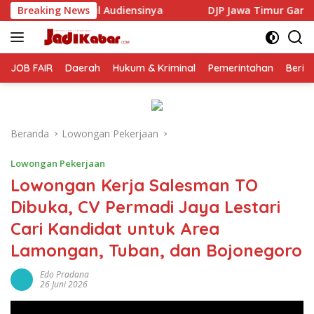
Langsung
inya
Breaking News
DJP Jawa Timur Gandeng GP Ansor Tingkatkan Lit
ke
konten
JOB FAIR
Daerah
Hukum & Kriminal
Pemerintahan
Berit
Beranda
Lowongan Pekerjaan
Lowongan Pekerjaan
Lowongan Kerja Salesman TO
Dibuka, CV Permadi Jaya Lestari
Cari Kandidat untuk Area
Lamongan, Tuban, dan Bojonegoro
Edo Pradana
26 Juni 2026