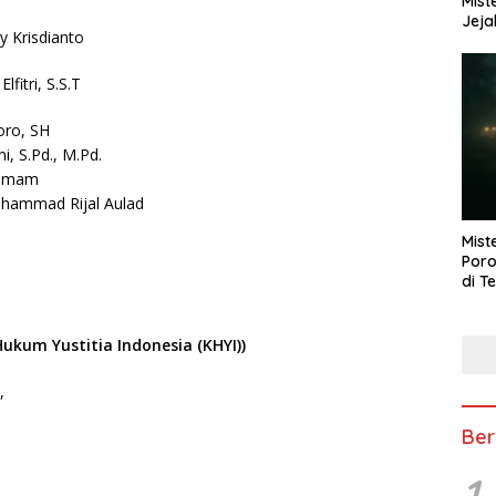
Mist
Jeja
y Krisdianto
fitri, S.S.T
oro, SH
, S.Pd., M.Pd.
 Umam
hammad Rijal Aulad
Mist
Poro
di T
Hukum Yustitia Indonesia (KHYI))
,
Ber
1