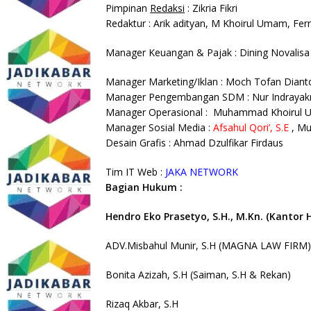
Pimpinan
Redaksi
: Zikria Fikri
Redaktur : Arik adityan, M Khoirul Umam,
Ferr
Manager Keuangan & Pajak : Dining Novalisa El
Manager Marketing/Iklan : Moch Tofan Diant
Manager Pengembangan SDM : Nur Indrayakni
Manager Operasional : Muhammad Khoirul
Manager Sosial Media :
Afsahul Qori’, S.E
,
Mu
Desain Grafis : Ahmad Dzulfikar Firdaus
Tim IT Web :
JAKA NETWORK
Bagian Hukum :
Hendro Eko Prasetyo, S.H., M.Kn. (Kantor 
ADV.Misbahul Munir, S.H (MAGNA LAW FIRM)
Bonita Azizah, S.H (Saiman, S.H & Rekan)
Rizaq Akbar, S.H