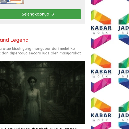
Rp2,5 Juta per Bulan
Selengkapnya
and Legend
ta atau kisah yang menyebar dari mulut ke
t dan dipercaya secara luas oleh masyarakat