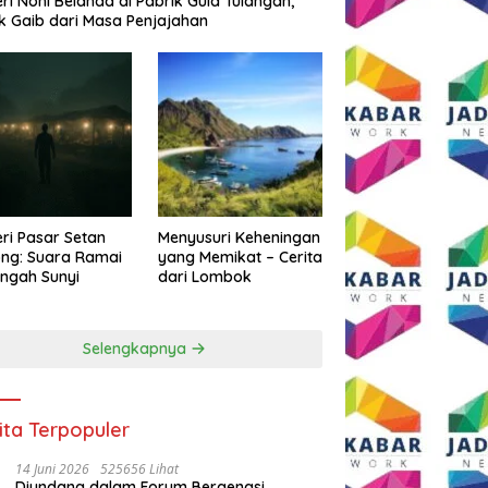
eri Noni Belanda di Pabrik Gula Tulangan,
k Gaib dari Masa Penjajahan
eri Pasar Setan
Menyusuri Keheningan
ng: Suara Ramai
yang Memikat – Cerita
engah Sunyi
dari Lombok
Selengkapnya
ita Terpopuler
14 Juni 2026
525656 Lihat
Diundang dalam Forum Bergengsi