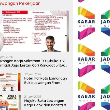
owongan Pekerjaan
 Juni 2026
wongan Kerja Salesman TO Dibuka, CV
rmadi Jaya Lestari Cari Kandidat untuk
ea Lamongan, Tuban, dan Bojonegoro
23 Juni 2026
Hotel Mahkota Lamongan
Buka Lowongan Front
Office dan Maintenance
Engineering, Simak
Syaratnya
21 Juni 2026
Mojako Buka Lowongan
Kerja Cook dan Barista di
Surabaya, Gaji Hingga