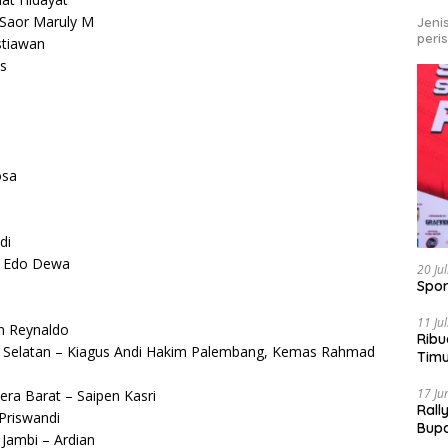
 Saor Maruly M
Jeni
peri
stiawan
s
osa
di
Edo Dewa
20 Ju
Spor
11 Ju
in Reynaldo
Ribu
 Selatan – Kiagus Andi Hakim Palembang,
Kemas Rahmad
Tim
Bike
17 Ju
ra Barat – Saipen Kasri
Rall
Priswandi
Bup
Jambi – Ardian
Pari