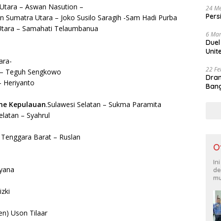
Utara – Aswan Nasution –
24 Me
Pers
n Sumatra Utara – Joko Susilo Saragih -Sam Hadi Purba
Utara – Samahati Telaumbanua
6 Mar
Duel
Unit
ara-
22 Fe
– Teguh Sengkowo
Dram
 Heriyanto
Bang
ne Kepulauan
.Sulawesi Selatan – Sukma Paramita
elatan – Syahrul
Tenggara Barat – Ruslan
O
In
yana
de
mu
izki
n) Uson Tilaar