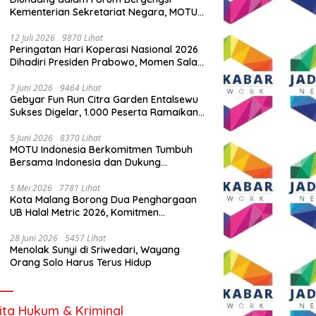
Kementerian Sekretariat Negara, MOTU
Indonesia Tunjukkan Komitmen untuk
Indonesia
12 Juli 2026
9870 Lihat
Peringatan Hari Koperasi Nasional 2026
Dihadiri Presiden Prabowo, Momen Salam
Komando Viral
7 Juni 2026
9464 Lihat
Gebyar Fun Run Citra Garden Entalsewu
Sukses Digelar, 1.000 Peserta Ramaikan
Ajang Hidup Sehat
5 Juni 2026
8370 Lihat
MOTU Indonesia Berkomitmen Tumbuh
Bersama Indonesia dan Dukung
Percepatan Kendaraan Listrik Nasional
5 Mei 2026
7781 Lihat
Kota Malang Borong Dua Penghargaan
UB Halal Metric 2026, Komitmen
Ekosistem Halal Kian Diperkuat
28 Juni 2026
5457 Lihat
Menolak Sunyi di Sriwedari, Wayang
Orang Solo Harus Terus Hidup
ita Hukum & Kriminal