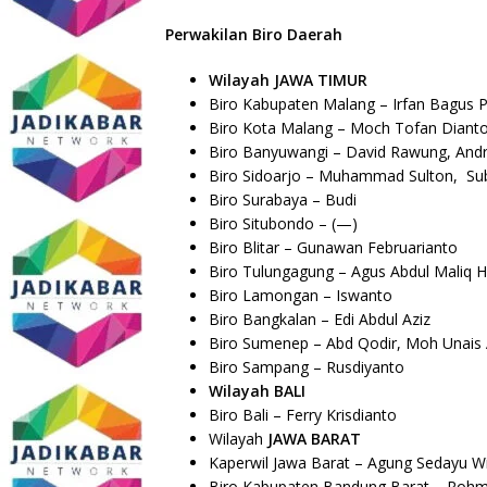
Perwakilan Biro Daerah
Wilayah JAWA TIMUR
Biro Kabupaten Malang – Irfan Bagus P
Biro Kota Malang – Moch Tofan Dianto
Biro Banyuwangi – David Rawung, Andr
Biro Sidoarjo – Muhammad
Sulton
,
Su
Biro Surabaya – Budi
Biro Situbondo – (—)
Biro Blitar – Gunawan Februarianto
Biro Tulungagung –
Agus Abdul Maliq 
Biro Lamongan – Iswanto
Biro Bangkalan – Edi Abdul Aziz
Biro Sumenep – Abd Qodir, Moh Unais
Biro Sampang –
Rusdiyanto
Wilayah BALI
Biro Bali –
Ferry Krisdianto
Wilayah
JAWA BARAT
Kaperwil Jawa Barat – Agung Sedayu Wi
Biro Kabupaten Bandung Barat – Rohm