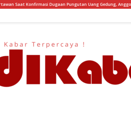
n Pungutan Uang Gedung, Anggota Komite SMAN 1 Tumpang ,Ke