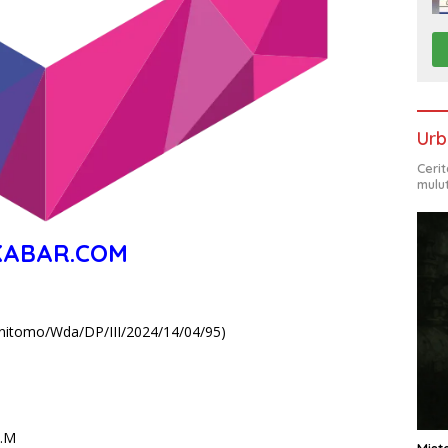
Urb
Ceri
mulu
KABAR.COM
nitomo/Wda/DP/III/2024/14/04/95)
M.M