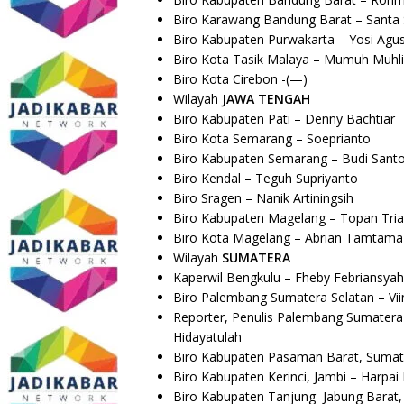
Biro Karawang Bandung Barat – Santa
Biro Kabupaten Purwakarta – Yosi Agu
Biro Kota Tasik Malaya – Mumuh Muhli
Biro Kota Cirebon -(—)
Wilayah
JAWA TENGAH
Biro Kabupaten Pati – Denny Bachtiar
Biro Kota Semarang – Soeprianto
Biro Kabupaten Semarang – Budi Sant
Biro Kendal – Teguh Supriyanto
Biro Sragen – Nanik Artiningsih
Biro Kabupaten Magelang – Topan Tria
Biro Kota Magelang –
Abrian Tamtama
Wilayah
SUMATERA
Kaperwil Bengkulu – Fheby Febriansyah
Biro Palembang Sumatera Selatan –
Vi
Reporter, Penulis Palembang Sumatera
Hidayatulah
Biro Kabupaten Pasaman Barat, Sumate
Biro Kabupaten Kerinci, Jambi – Harpai
Biro Kabupaten Tanjung Jabung Barat, 