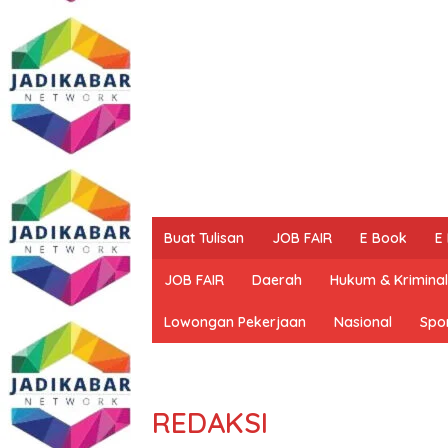
Buat Tulisan
JOB FAIR
E Book
E
JOB FAIR
Daerah
Hukum & Kriminal
Lowongan Pekerjaan
Nasional
Spo
REDAKSI