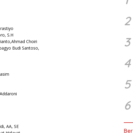
2
rastiyo
ro, S.H
3
ianto,Ahmad Choiri
bagyo Budi Santoso,
4
Hasim
5
 Addaroni
6
di, AA, SE
Ber
at Hidayat