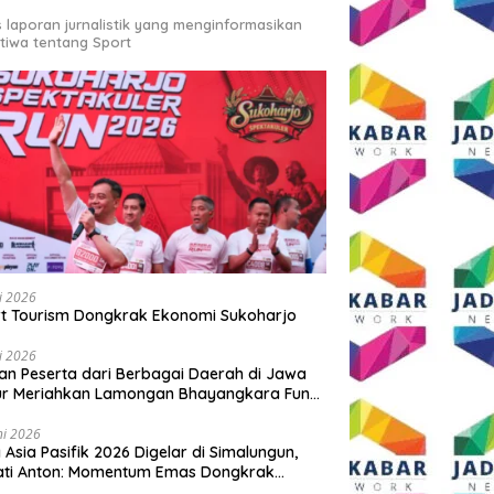
s laporan jurnalistik yang menginformasikan
stiwa tentang Sport
li 2026
t Tourism Dongkrak Ekonomi Sukoharjo
li 2026
an Peserta dari Berbagai Daerah di Jawa
ur Meriahkan Lamongan Bhayangkara Fun
 2026
ni 2026
y Asia Pasifik 2026 Digelar di Simalungun,
ati Anton: Momentum Emas Dongkrak
wisata dan Ekonomi Daerah