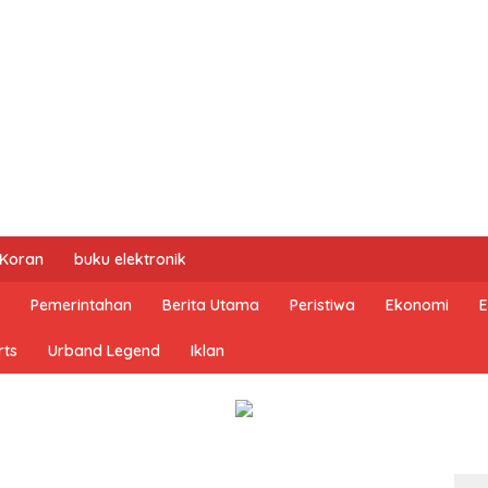
 Koran
buku elektronik
Pemerintahan
Berita Utama
Peristiwa
Ekonomi
E
rts
Urband Legend
Iklan