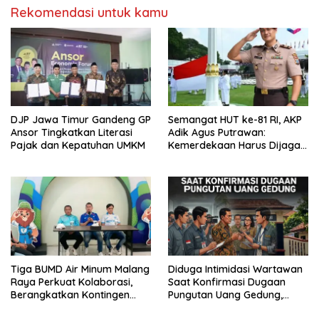
Rekomendasi untuk kamu
DJP Jawa Timur Gandeng GP
Semangat HUT ke-81 RI, AKP
Ansor Tingkatkan Literasi
Adik Agus Putrawan:
Pajak dan Kepatuhan UMKM
Kemerdekaan Harus Dijaga
dengan Integritas dan
Perang Melawan Narkoba
Tiga BUMD Air Minum Malang
Diduga Intimidasi Wartawan
Raya Perkuat Kolaborasi,
Saat Konfirmasi Dugaan
Berangkatkan Kontingen
Pungutan Uang Gedung,
Menuju Seleksi Atlet
Anggota Komite SMAN 1