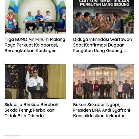
Tiga BUMD Air Minum Malang
Diduga Intimidasi Wartawan
Raya Perkuat Kolaborasi,
Saat Konfirmasi Dugaan
Berangkatkan Kontingen
Pungutan Uang Gedung,
Menuju Seleksi Atlet
Anggota Komite SMAN 1
PORPAMNAS IX 2026
Tumpang ,Ketua DPD IWOI
Buka suara
Sidoarjo Bersiap Berubah,
Bukan Sekadar Ngopi,
Sekda Fenny: Perbaikan
Presiden LIRA Andi Syafrani
Tidak Bisa Ditunda
Konsolidasikan Kekuatan
Organisasi di Malang