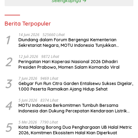
Selengkapnya
Berita Terpopuler
1
14 Juni 2026
525660 Lihat
Diundang dalam Forum Bergengsi Kementerian
Sekretariat Negara, MOTU Indonesia Tunjukkan
Komitmen untuk Indonesia
2
12 Juli 2026
9872 Lihat
Peringatan Hari Koperasi Nasional 2026 Dihadiri
Presiden Prabowo, Momen Salam Komando Viral
3
7 Juni 2026
9469 Lihat
Gebyar Fun Run Citra Garden Entalsewu Sukses Digelar,
1.000 Peserta Ramaikan Ajang Hidup Sehat
4
5 Juni 2026
8374 Lihat
MOTU Indonesia Berkomitmen Tumbuh Bersama
Indonesia dan Dukung Percepatan Kendaraan Listrik
Nasional
5
5 Mei 2026
7790 Lihat
Kota Malang Borong Dua Penghargaan UB Halal Metric
2026, Komitmen Ekosistem Halal Kian Diperkuat