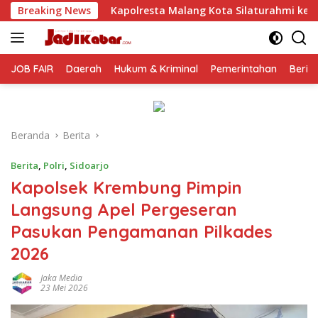
Langsung
polresta Malang Kota Silaturahmi ke PCNU, Perkuat Sinergi Ul
Breaking News
ke
konten
JOB FAIR
Daerah
Hukum & Kriminal
Pemerintahan
Berit
Beranda
Berita
Berita
,
Polri
,
Sidoarjo
Kapolsek Krembung Pimpin
Langsung Apel Pergeseran
Pasukan Pengamanan Pilkades
2026
Jaka Media
23 Mei 2026