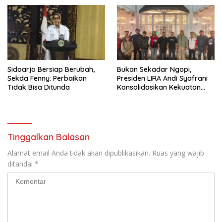
PORPAMNAS IX 2026
Tumpang ,Ketua DPD IWOI
Buka suara
Sidoarjo Bersiap Berubah,
Bukan Sekadar Ngopi,
Sekda Fenny: Perbaikan
Presiden LIRA Andi Syafrani
Tidak Bisa Ditunda
Konsolidasikan Kekuatan
Organisasi di Malang
Tinggalkan Balasan
Alamat email Anda tidak akan dipublikasikan.
Ruas yang wajib
ditandai
*