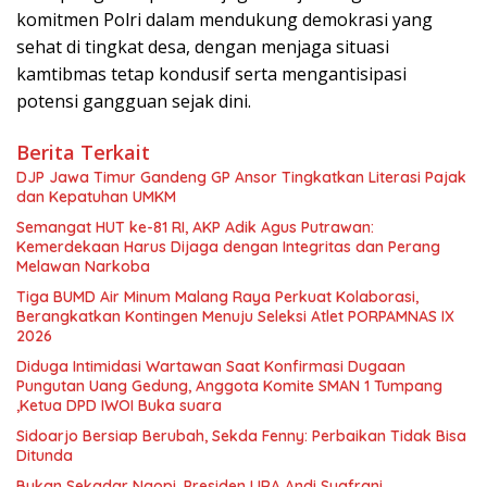
komitmen Polri dalam mendukung demokrasi yang
sehat di tingkat desa, dengan menjaga situasi
kamtibmas tetap kondusif serta mengantisipasi
potensi gangguan sejak dini.
Berita Terkait
DJP Jawa Timur Gandeng GP Ansor Tingkatkan Literasi Pajak
dan Kepatuhan UMKM
Semangat HUT ke-81 RI, AKP Adik Agus Putrawan:
Kemerdekaan Harus Dijaga dengan Integritas dan Perang
Melawan Narkoba
Tiga BUMD Air Minum Malang Raya Perkuat Kolaborasi,
Berangkatkan Kontingen Menuju Seleksi Atlet PORPAMNAS IX
2026
Diduga Intimidasi Wartawan Saat Konfirmasi Dugaan
Pungutan Uang Gedung, Anggota Komite SMAN 1 Tumpang
,Ketua DPD IWOI Buka suara
Sidoarjo Bersiap Berubah, Sekda Fenny: Perbaikan Tidak Bisa
Ditunda
Bukan Sekadar Ngopi, Presiden LIRA Andi Syafrani