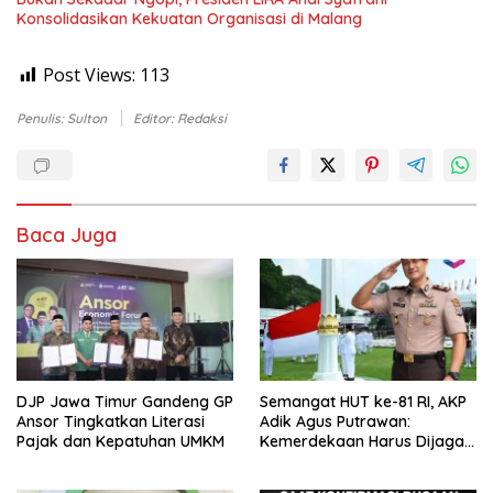
Konsolidasikan Kekuatan Organisasi di Malang
Post Views:
113
Penulis: Sulton
Editor: Redaksi
Baca Juga
DJP Jawa Timur Gandeng GP
Semangat HUT ke-81 RI, AKP
Ansor Tingkatkan Literasi
Adik Agus Putrawan:
Pajak dan Kepatuhan UMKM
Kemerdekaan Harus Dijaga
dengan Integritas dan
Perang Melawan Narkoba