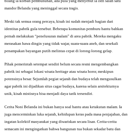
bilang ia korban pembunuhan, ada pula yang menyebut ia istri salah satu
mandor Belanda yang meninggal secara tragis.
Meski tak semua orang percaya, kisah ini sudah menjadi bagian dari
identitas pabrik gula tersebut. Beberapa komunitas pemburu hantu bahkan
pernah melakukan “penelusuran malam” di area pabrik. Mereka mengaku
merasakan hawa dingin yang tidak wajar, suara-suara aneh, dan sesekali
penampakan bayangan putih melintas cepat di lorong-lorong gelap.
Pihak pemerintah setempat sendiri belum secara resmi mengembangkan
pabrik ini sebagai lokasi wisata heritage atau wisata horor, meskipun
potensinya besar. Sejumlah pegiat sejarah dan budaya telah mengusulkan
agar pabrik ini dijadikan situs cagar budaya, karena selain arsitekturnya
unik, kisah mistisnya bisa menjadi daya tarik tersendiri.
Cerita Noni Belanda ini bukan hanya soal hantu atau ketakutan malam. Ia
juga mencerminkan luka sejarah, kehidupan keras pada masa penjajahan, dan
ingatan kolektif masyarakat yang diwariskan secara lisan. Cerita-cerita
semacam ini mengingatkan bahwa bangunan tua bukan sekadar batu dan