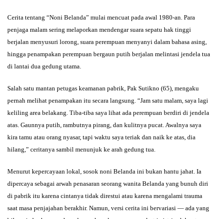
Cerita tentang “Noni Belanda” mulai mencuat pada awal 1980-an. Para
penjaga malam sering melaporkan mendengar suara sepatu hak tinggi
berjalan menyusuri lorong, suara perempuan menyanyi dalam bahasa asing,
hingga penampakan perempuan bergaun putih berjalan melintasi jendela tua
di lantai dua gedung utama.
Salah satu mantan petugas keamanan pabrik, Pak Sutikno (65), mengaku
pernah melihat penampakan itu secara langsung. “Jam satu malam, saya lagi
keliling area belakang. Tiba-tiba saya lihat ada perempuan berdiri di jendela
atas. Gaunnya putih, rambutnya pirang, dan kulitnya pucat. Awalnya saya
kira tamu atau orang nyasar, tapi waktu saya teriak dan naik ke atas, dia
hilang,” ceritanya sambil menunjuk ke arah gedung tua.
Menurut kepercayaan lokal, sosok noni Belanda ini bukan hantu jahat. Ia
dipercaya sebagai arwah penasaran seorang wanita Belanda yang bunuh diri
di pabrik itu karena cintanya tidak direstui atau karena mengalami trauma
saat masa penjajahan berakhir. Namun, versi cerita ini bervariasi — ada yang