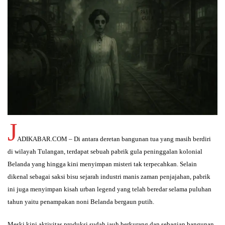
J
ADIKABAR.COM – Di antara deretan bangunan tua yang masih berdiri
di wilayah Tulangan, terdapat sebuah pabrik gula peninggalan kolonial
Belanda yang hingga kini menyimpan misteri tak terpecahkan. Selain
dikenal sebagai saksi bisu sejarah industri manis zaman penjajahan, pabrik
ini juga menyimpan kisah urban legend yang telah beredar selama puluhan
tahun yaitu penampakan noni Belanda bergaun putih.
Meski kini aktivitas produksi sudah jauh berkurang dan sebagian bangunan