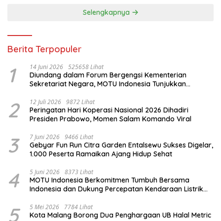
Selengkapnya
Berita Terpopuler
1
14 Juni 2026
525658 Lihat
Diundang dalam Forum Bergengsi Kementerian
Sekretariat Negara, MOTU Indonesia Tunjukkan
Komitmen untuk Indonesia
2
12 Juli 2026
9872 Lihat
Peringatan Hari Koperasi Nasional 2026 Dihadiri
Presiden Prabowo, Momen Salam Komando Viral
3
7 Juni 2026
9466 Lihat
Gebyar Fun Run Citra Garden Entalsewu Sukses Digelar,
1.000 Peserta Ramaikan Ajang Hidup Sehat
4
5 Juni 2026
8373 Lihat
MOTU Indonesia Berkomitmen Tumbuh Bersama
Indonesia dan Dukung Percepatan Kendaraan Listrik
Nasional
5
5 Mei 2026
7784 Lihat
Kota Malang Borong Dua Penghargaan UB Halal Metric