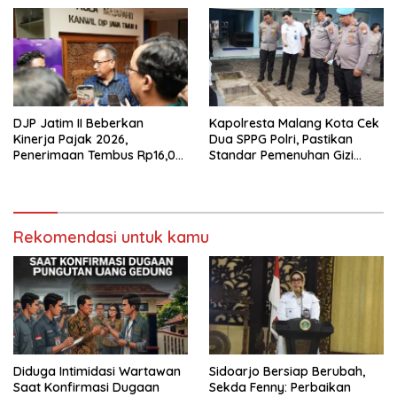
DJP Jatim II Beberkan
Kapolresta Malang Kota Cek
Kinerja Pajak 2026,
Dua SPPG Polri, Pastikan
Penerimaan Tembus Rp16,08
Standar Pemenuhan Gizi
Triliun dan Tumbuh 25,04
hingga Pengelolaan Limbah
Persen
Berjalan Optimal
Rekomendasi untuk kamu
Diduga Intimidasi Wartawan
Sidoarjo Bersiap Berubah,
Saat Konfirmasi Dugaan
Sekda Fenny: Perbaikan