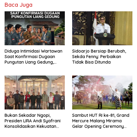
Baca Juga
Diduga Intimidasi Wartawan
Sidoarjo Bersiap Berubah,
Saat Konfirmasi Dugaan
Sekda Fenny: Perbaikan
Pungutan Uang Gedung,
Tidak Bisa Ditunda
Anggota Komite SMAN 1
Tumpang ,Ketua DPD IWOI
Buka suara
Bukan Sekadar Ngopi,
Sambut HUT RI ke-81, Grand
Presiden LIRA Andi Syafrani
Mercure Malang Mirama
Konsolidasikan Kekuatan
Gelar Opening Ceremony
Organisasi di Malang
Olimpiade Agustusan 2026