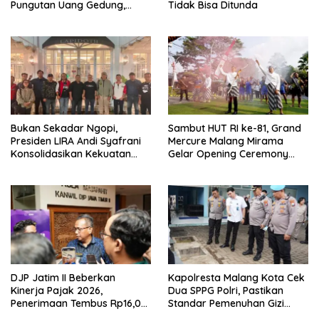
Pungutan Uang Gedung,
Tidak Bisa Ditunda
Anggota Komite SMAN 1
Tumpang ,Ketua DPD IWOI
Buka suara
Bukan Sekadar Ngopi,
Sambut HUT RI ke-81, Grand
Presiden LIRA Andi Syafrani
Mercure Malang Mirama
Konsolidasikan Kekuatan
Gelar Opening Ceremony
Organisasi di Malang
Olimpiade Agustusan 2026
DJP Jatim II Beberkan
Kapolresta Malang Kota Cek
Kinerja Pajak 2026,
Dua SPPG Polri, Pastikan
Penerimaan Tembus Rp16,08
Standar Pemenuhan Gizi
Triliun dan Tumbuh 25,04
hingga Pengelolaan Limbah