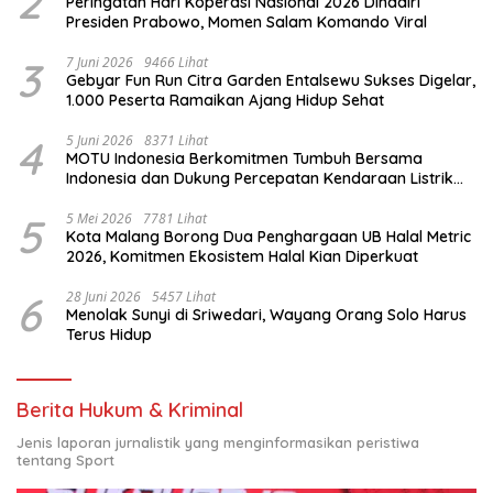
2
Peringatan Hari Koperasi Nasional 2026 Dihadiri
Presiden Prabowo, Momen Salam Komando Viral
3
7 Juni 2026
9466 Lihat
Gebyar Fun Run Citra Garden Entalsewu Sukses Digelar,
1.000 Peserta Ramaikan Ajang Hidup Sehat
4
5 Juni 2026
8371 Lihat
MOTU Indonesia Berkomitmen Tumbuh Bersama
Indonesia dan Dukung Percepatan Kendaraan Listrik
Nasional
5
5 Mei 2026
7781 Lihat
Kota Malang Borong Dua Penghargaan UB Halal Metric
2026, Komitmen Ekosistem Halal Kian Diperkuat
6
28 Juni 2026
5457 Lihat
Menolak Sunyi di Sriwedari, Wayang Orang Solo Harus
Terus Hidup
Berita Hukum & Kriminal
Jenis laporan jurnalistik yang menginformasikan peristiwa
tentang Sport