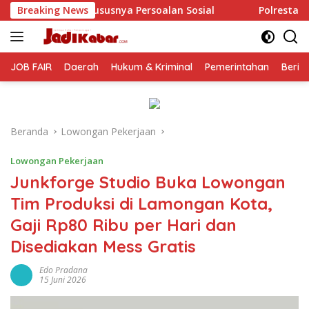
Langsung
ya Persoalan Sosial
Breaking News
Polresta Malang Kota Gelar Makan
ke
konten
JOB FAIR
Daerah
Hukum & Kriminal
Pemerintahan
Berit
Beranda
Lowongan Pekerjaan
Lowongan Pekerjaan
Junkforge Studio Buka Lowongan
Tim Produksi di Lamongan Kota,
Gaji Rp80 Ribu per Hari dan
Disediakan Mess Gratis
Edo Pradana
15 Juni 2026