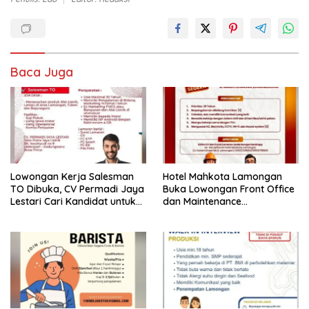
Baca Juga
Lowongan Kerja Salesman
Hotel Mahkota Lamongan
TO Dibuka, CV Permadi Jaya
Buka Lowongan Front Office
Lestari Cari Kandidat untuk
dan Maintenance
Area Lamongan, Tuban, dan
Engineering, Simak
Bojonegoro
Syaratnya