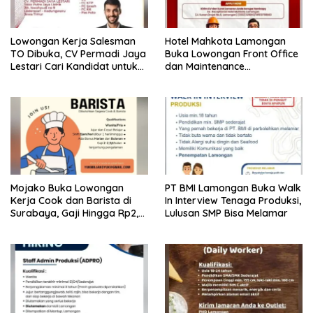
Lowongan Kerja Salesman
Hotel Mahkota Lamongan
TO Dibuka, CV Permadi Jaya
Buka Lowongan Front Office
Lestari Cari Kandidat untuk
dan Maintenance
Area Lamongan, Tuban, dan
Engineering, Simak
Bojonegoro
Syaratnya
Mojako Buka Lowongan
PT BMI Lamongan Buka Walk
Kerja Cook dan Barista di
In Interview Tenaga Produksi,
Surabaya, Gaji Hingga Rp2,5
Lulusan SMP Bisa Melamar
Juta per Bulan