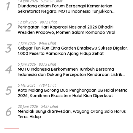
1
14 Juni 2026
525658 Lihat
Diundang dalam Forum Bergengsi Kementerian
Sekretariat Negara, MOTU Indonesia Tunjukkan
Komitmen untuk Indonesia
2
12 Juli 2026
9872 Lihat
Peringatan Hari Koperasi Nasional 2026 Dihadiri
Presiden Prabowo, Momen Salam Komando Viral
3
7 Juni 2026
9468 Lihat
Gebyar Fun Run Citra Garden Entalsewu Sukses Digelar,
1.000 Peserta Ramaikan Ajang Hidup Sehat
4
5 Juni 2026
8373 Lihat
MOTU Indonesia Berkomitmen Tumbuh Bersama
Indonesia dan Dukung Percepatan Kendaraan Listrik
Nasional
5
5 Mei 2026
7784 Lihat
Kota Malang Borong Dua Penghargaan UB Halal Metric
2026, Komitmen Ekosistem Halal Kian Diperkuat
6
28 Juni 2026
5457 Lihat
Menolak Sunyi di Sriwedari, Wayang Orang Solo Harus
Terus Hidup