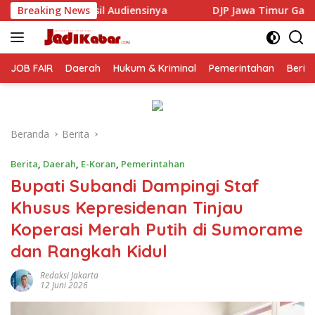
Langsung
inya
Breaking News
DJP Jawa Timur Gandeng GP Ansor Tingkatkan Lit
ke
konten
JOB FAIR
Daerah
Hukum & Kriminal
Pemerintahan
Berit
Beranda
Berita
Berita
,
Daerah
,
E-Koran
,
Pemerintahan
Bupati Subandi Dampingi Staf
Khusus Kepresidenan Tinjau
Koperasi Merah Putih di Sumorame
dan Rangkah Kidul
Redaksi Jakarta
12 Juni 2026