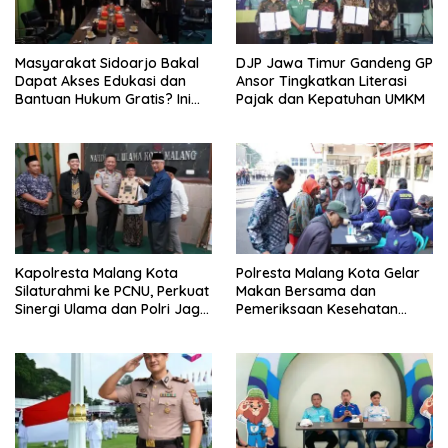
Masyarakat Sidoarjo Bakal
DJP Jawa Timur Gandeng GP
Dapat Akses Edukasi dan
Ansor Tingkatkan Literasi
Bantuan Hukum Gratis? Ini
Pajak dan Kepatuhan UMKM
Hasil Audiensinya
Kapolresta Malang Kota
Polresta Malang Kota Gelar
Silaturahmi ke PCNU, Perkuat
Makan Bersama dan
Sinergi Ulama dan Polri Jaga
Pemeriksaan Kesehatan
Kamtibmas Khususnya
Gratis, Perkuat Pelayanan
Persoalan Sosial
untuk Masyarakat