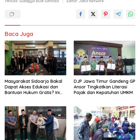
Penulis: Subagyo Budi Santoso
Editor: Jaka Network
Baca Juga
Masyarakat Sidoarjo Bakal
DJP Jawa Timur Gandeng GP
Dapat Akses Edukasi dan
Ansor Tingkatkan Literasi
Bantuan Hukum Gratis? Ini
Pajak dan Kepatuhan UMKM
Hasil Audiensinya