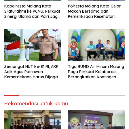
Kapolresta Malang Kota
Polresta Malang Kota Gelar
Silaturahmi ke PCNU, Perkuat
Makan Bersama dan
Sinergi Ulama dan Polri Jaga
Pemeriksaan Kesehatan
Kamtibmas Khususnya
Gratis, Perkuat Pelayanan
Persoalan Sosial
untuk Masyarakat
Semangat HUT ke-81 RI, AKP
Tiga BUMD Air Minum Malang
Adik Agus Putrawan:
Raya Perkuat Kolaborasi,
Kemerdekaan Harus Dijaga
Berangkatkan Kontingen
dengan Integritas dan
Menuju Seleksi Atlet
Perang Melawan Narkoba
PORPAMNAS IX 2026
Rekomendasi untuk kamu