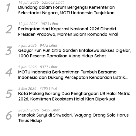
1
14 Juni 2026
525662 Lihat
Diundang dalam Forum Bergengsi Kementerian
Sekretariat Negara, MOTU Indonesia Tunjukkan
Komitmen untuk Indonesia
2
12 Juli 2026
9873 Lihat
Peringatan Hari Koperasi Nasional 2026 Dihadiri
Presiden Prabowo, Momen Salam Komando Viral
3
7 Juni 2026
9472 Lihat
Gebyar Fun Run Citra Garden Entalsewu Sukses Digelar,
1.000 Peserta Ramaikan Ajang Hidup Sehat
4
5 Juni 2026
8377 Lihat
MOTU Indonesia Berkomitmen Tumbuh Bersama
Indonesia dan Dukung Percepatan Kendaraan Listrik
Nasional
5
5 Mei 2026
7795 Lihat
Kota Malang Borong Dua Penghargaan UB Halal Metric
2026, Komitmen Ekosistem Halal Kian Diperkuat
6
28 Juni 2026
5459 Lihat
Menolak Sunyi di Sriwedari, Wayang Orang Solo Harus
Terus Hidup