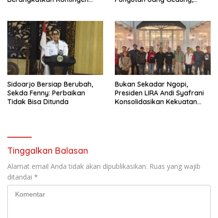
Menuju Seleksi Atlet
Anggota Komite SMAN 1
PORPAMNAS IX 2026
Tumpang ,Ketua DPD IWOI
Buka suara
Sidoarjo Bersiap Berubah,
Bukan Sekadar Ngopi,
Sekda Fenny: Perbaikan
Presiden LIRA Andi Syafrani
Tidak Bisa Ditunda
Konsolidasikan Kekuatan
Organisasi di Malang
Tinggalkan Balasan
Alamat email Anda tidak akan dipublikasikan.
Ruas yang wajib
ditandai
*