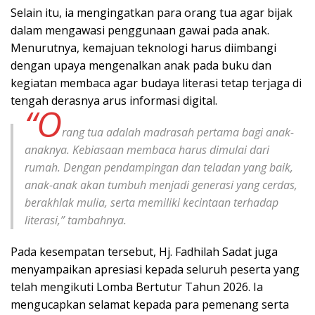
Selain itu, ia mengingatkan para orang tua agar bijak
dalam mengawasi penggunaan gawai pada anak.
Menurutnya, kemajuan teknologi harus diimbangi
dengan upaya mengenalkan anak pada buku dan
kegiatan membaca agar budaya literasi tetap terjaga di
tengah derasnya arus informasi digital.
“O
rang tua adalah madrasah pertama bagi anak-
anaknya. Kebiasaan membaca harus dimulai dari
rumah. Dengan pendampingan dan teladan yang baik,
anak-anak akan tumbuh menjadi generasi yang cerdas,
berakhlak mulia, serta memiliki kecintaan terhadap
literasi,” tambahnya.
Pada kesempatan tersebut, Hj. Fadhilah Sadat juga
menyampaikan apresiasi kepada seluruh peserta yang
telah mengikuti Lomba Bertutur Tahun 2026. Ia
mengucapkan selamat kepada para pemenang serta