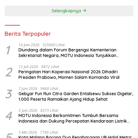
Selengkapnya
Berita Terpopuler
1
14 Juni 2026
525660 Lihat
Diundang dalam Forum Bergengsi Kementerian
Sekretariat Negara, MOTU Indonesia Tunjukkan
Komitmen untuk Indonesia
2
12 Juli 2026
9872 Lihat
Peringatan Hari Koperasi Nasional 2026 Dihadiri
Presiden Prabowo, Momen Salam Komando Viral
3
7 Juni 2026
9468 Lihat
Gebyar Fun Run Citra Garden Entalsewu Sukses Digelar,
1.000 Peserta Ramaikan Ajang Hidup Sehat
4
5 Juni 2026
8373 Lihat
MOTU Indonesia Berkomitmen Tumbuh Bersama
Indonesia dan Dukung Percepatan Kendaraan Listrik
Nasional
5
5 Mei 2026
7790 Lihat
Kota Malang Borong Dua Penghargaan UB Halal Metric