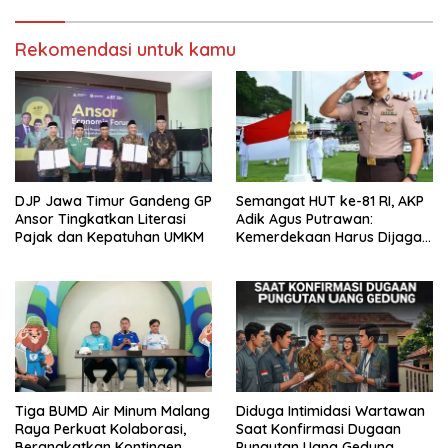
Rekomendasi untuk kamu
DJP Jawa Timur Gandeng GP
Semangat HUT ke-81 RI, AKP
Ansor Tingkatkan Literasi
Adik Agus Putrawan:
Pajak dan Kepatuhan UMKM
Kemerdekaan Harus Dijaga
dengan Integritas dan
Perang Melawan Narkoba
Tiga BUMD Air Minum Malang
Diduga Intimidasi Wartawan
Raya Perkuat Kolaborasi,
Saat Konfirmasi Dugaan
Berangkatkan Kontingen
Pungutan Uang Gedung,