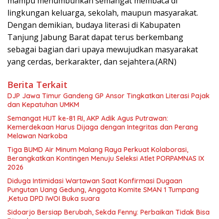
mampu menumbuhkan semangat membaca di
lingkungan keluarga, sekolah, maupun masyarakat.
Dengan demikian, budaya literasi di Kabupaten
Tanjung Jabung Barat dapat terus berkembang
sebagai bagian dari upaya mewujudkan masyarakat
yang cerdas, berkarakter, dan sejahtera.(ARN)
Berita Terkait
DJP Jawa Timur Gandeng GP Ansor Tingkatkan Literasi Pajak
dan Kepatuhan UMKM
Semangat HUT ke-81 RI, AKP Adik Agus Putrawan:
Kemerdekaan Harus Dijaga dengan Integritas dan Perang
Melawan Narkoba
Tiga BUMD Air Minum Malang Raya Perkuat Kolaborasi,
Berangkatkan Kontingen Menuju Seleksi Atlet PORPAMNAS IX
2026
Diduga Intimidasi Wartawan Saat Konfirmasi Dugaan
Pungutan Uang Gedung, Anggota Komite SMAN 1 Tumpang
,Ketua DPD IWOI Buka suara
Sidoarjo Bersiap Berubah, Sekda Fenny: Perbaikan Tidak Bisa