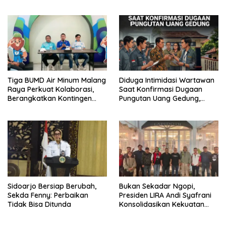
dengan Integritas dan
Perang Melawan Narkoba
Tiga BUMD Air Minum Malang
Diduga Intimidasi Wartawan
Raya Perkuat Kolaborasi,
Saat Konfirmasi Dugaan
Berangkatkan Kontingen
Pungutan Uang Gedung,
Menuju Seleksi Atlet
Anggota Komite SMAN 1
PORPAMNAS IX 2026
Tumpang ,Ketua DPD IWOI
Buka suara
Sidoarjo Bersiap Berubah,
Bukan Sekadar Ngopi,
Sekda Fenny: Perbaikan
Presiden LIRA Andi Syafrani
Tidak Bisa Ditunda
Konsolidasikan Kekuatan
Organisasi di Malang