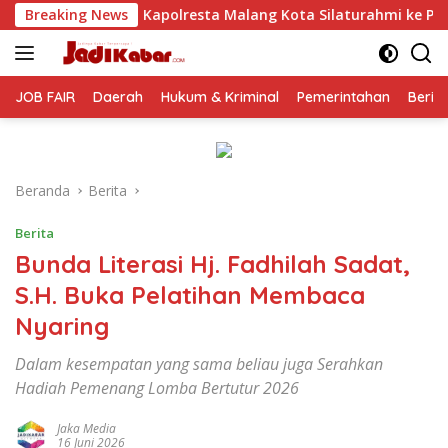
Langsung
 Malang Kota Silaturahmi ke PCNU, Perkuat Sinergi Ulama dan 
Breaking News
ke
konten
JOB FAIR
Daerah
Hukum & Kriminal
Pemerintahan
Berit
Beranda
Berita
Berita
Bunda Literasi Hj. Fadhilah Sadat,
S.H. Buka Pelatihan Membaca
Nyaring
Dalam kesempatan yang sama beliau juga Serahkan
Hadiah Pemenang Lomba Bertutur 2026
Jaka Media
16 Juni 2026