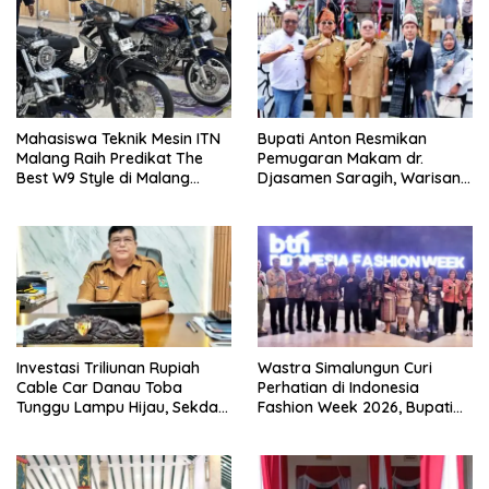
Mahasiswa Teknik Mesin ITN
Bupati Anton Resmikan
Malang Raih Predikat The
Pemugaran Makam dr.
Best W9 Style di Malang
Djasamen Saragih, Warisan
Modifest
Dokter Pertama Simalungun
Diabadikan untuk Generasi
Mendatang
Investasi Triliunan Rupiah
Wastra Simalungun Curi
Cable Car Danau Toba
Perhatian di Indonesia
Tunggu Lampu Hijau, Sekda
Fashion Week 2026, Bupati
Simalungun: Kami Dukung,
Anton: Budaya Harus Jadi
Tapi Harus Taat Aturan
Kekuatan Ekonomi