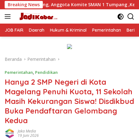
Langsung
ggota Komite SMAN 1 Tumpang ,Ketua DPD IWOI Buka suara
Breaking News
ke
konten
JOB FAIR
Daerah
Hukum & Kriminal
Pemerintahan
Berit
Beranda
Pemerintahan
Pemerintahan
,
Pendidikan
Hanya 2 SMP Negeri di Kota
Magelang Penuhi Kuota, 11 Sekolah
Masih Kekurangan Siswa! Disdikbud
Buka Pendaftaran Gelombang
Kedua
Jaka Media
19 Juni 2026