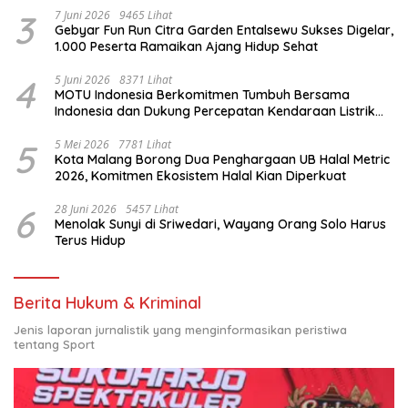
3
7 Juni 2026
9465 Lihat
Gebyar Fun Run Citra Garden Entalsewu Sukses Digelar,
1.000 Peserta Ramaikan Ajang Hidup Sehat
4
5 Juni 2026
8371 Lihat
MOTU Indonesia Berkomitmen Tumbuh Bersama
Indonesia dan Dukung Percepatan Kendaraan Listrik
Nasional
5
5 Mei 2026
7781 Lihat
Kota Malang Borong Dua Penghargaan UB Halal Metric
2026, Komitmen Ekosistem Halal Kian Diperkuat
6
28 Juni 2026
5457 Lihat
Menolak Sunyi di Sriwedari, Wayang Orang Solo Harus
Terus Hidup
Berita Hukum & Kriminal
Jenis laporan jurnalistik yang menginformasikan peristiwa
tentang Sport