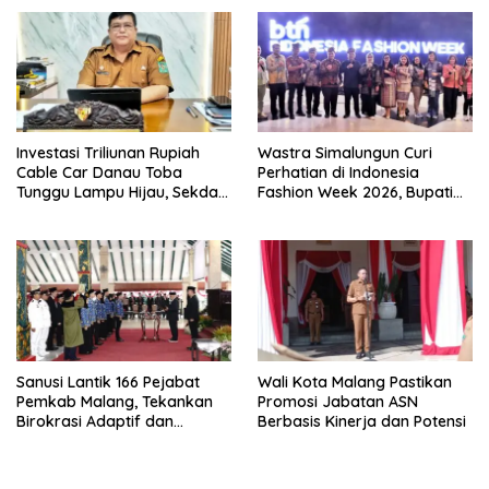
Diabadikan untuk Generasi
Mendatang
Investasi Triliunan Rupiah
Wastra Simalungun Curi
Cable Car Danau Toba
Perhatian di Indonesia
Tunggu Lampu Hijau, Sekda
Fashion Week 2026, Bupati
Simalungun: Kami Dukung,
Anton: Budaya Harus Jadi
Tapi Harus Taat Aturan
Kekuatan Ekonomi
Sanusi Lantik 166 Pejabat
Wali Kota Malang Pastikan
Pemkab Malang, Tekankan
Promosi Jabatan ASN
Birokrasi Adaptif dan
Berbasis Kinerja dan Potensi
Berorientasi Pelayanan