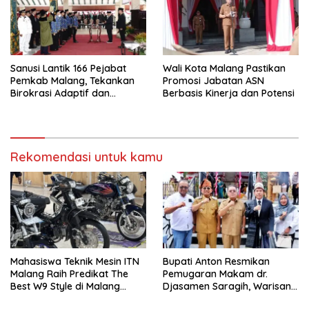
Sanusi Lantik 166 Pejabat
Wali Kota Malang Pastikan
Pemkab Malang, Tekankan
Promosi Jabatan ASN
Birokrasi Adaptif dan
Berbasis Kinerja dan Potensi
Berorientasi Pelayanan
Rekomendasi untuk kamu
Mahasiswa Teknik Mesin ITN
Bupati Anton Resmikan
Malang Raih Predikat The
Pemugaran Makam dr.
Best W9 Style di Malang
Djasamen Saragih, Warisan
Modifest
Dokter Pertama Simalungun