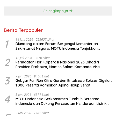
Selengkapnya
Berita Terpopuler
1
14 Juni 2026
525657 Lihat
Diundang dalam Forum Bergengsi Kementerian
Sekretariat Negara, MOTU Indonesia Tunjukkan
Komitmen untuk Indonesia
2
12 Juli 2026
9870 Lihat
Peringatan Hari Koperasi Nasional 2026 Dihadiri
Presiden Prabowo, Momen Salam Komando Viral
3
7 Juni 2026
9466 Lihat
Gebyar Fun Run Citra Garden Entalsewu Sukses Digelar,
1.000 Peserta Ramaikan Ajang Hidup Sehat
4
5 Juni 2026
8371 Lihat
MOTU Indonesia Berkomitmen Tumbuh Bersama
Indonesia dan Dukung Percepatan Kendaraan Listrik
Nasional
5 Mei 2026
7781 Lihat