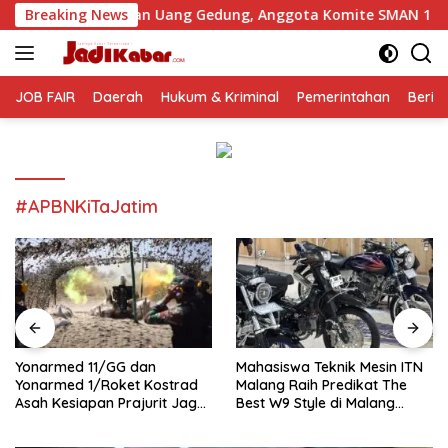
Langsung
utan Uang Gedung, Anggota Komite SMAN 1 Tumpang ,Ketua DP
Breaking News
ke
konten
JOB FAIR
Daerah
Hukum & Kriminal
Pemerintahan
Berit
#APBNKiTaJatim
Yonarmed 11/GG dan
Mahasiswa Teknik Mesin ITN
Yonarmed 1/Roket Kostrad
Malang Raih Predikat The
Asah Kesiapan Prajurit Jaga
Best W9 Style di Malang
Kedaulatan NKRI
Modifest