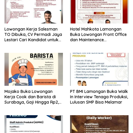
Lowongan Kerja Salesman
Hotel Mahkota Lamongan
TO Dibuka, CV Permadi Jaya
Buka Lowongan Front Office
Lestari Cari Kandidat untuk
dan Maintenance
Area Lamongan, Tuban, dan
Engineering, Simak
Bojonegoro
Syaratnya
Mojako Buka Lowongan
PT BMI Lamongan Buka Walk
Kerja Cook dan Barista di
In Interview Tenaga Produksi,
Surabaya, Gaji Hingga Rp2,5
Lulusan SMP Bisa Melamar
Juta per Bulan