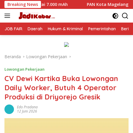
Langsung
.000 mAh
Breaking News
PAN Kota Magelang Mulai Panaskan Mesin Polit
ke
konten
JOB FAIR
Daerah
Hukum & Kriminal
Pemerintahan
Berit
Beranda
Lowongan Pekerjaan
Lowongan Pekerjaan
CV Dewi Kartika Buka Lowongan
Daily Worker, Butuh 4 Operator
Produksi di Driyorejo Gresik
Edo Pradana
12 Juni 2026