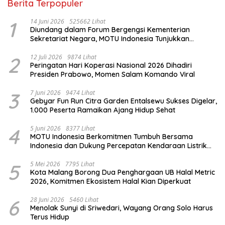
Berita Terpopuler
1
14 Juni 2026
525662 Lihat
Diundang dalam Forum Bergengsi Kementerian
Sekretariat Negara, MOTU Indonesia Tunjukkan
Komitmen untuk Indonesia
2
12 Juli 2026
9874 Lihat
Peringatan Hari Koperasi Nasional 2026 Dihadiri
Presiden Prabowo, Momen Salam Komando Viral
3
7 Juni 2026
9474 Lihat
Gebyar Fun Run Citra Garden Entalsewu Sukses Digelar,
1.000 Peserta Ramaikan Ajang Hidup Sehat
4
5 Juni 2026
8377 Lihat
MOTU Indonesia Berkomitmen Tumbuh Bersama
Indonesia dan Dukung Percepatan Kendaraan Listrik
Nasional
5
5 Mei 2026
7795 Lihat
Kota Malang Borong Dua Penghargaan UB Halal Metric
2026, Komitmen Ekosistem Halal Kian Diperkuat
6
28 Juni 2026
5460 Lihat
Menolak Sunyi di Sriwedari, Wayang Orang Solo Harus
Terus Hidup