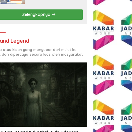
Rp2,5 Juta per Bulan
Selengkapnya
and Legend
ta atau kisah yang menyebar dari mulut ke
t dan dipercaya secara luas oleh masyarakat