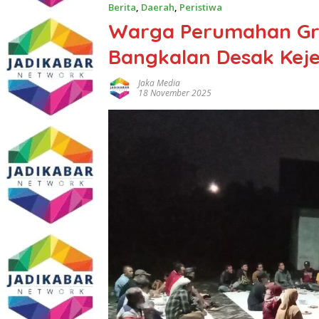
Berita
,
Daerah
,
Peristiwa
Warga Perumahan Gri
Bangkalan Desak Keje
Jaka Media
18 November 2025