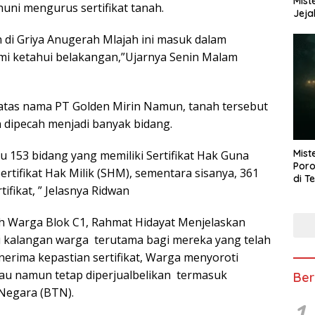
Mist
huni mengurus sertifikat tanah.
Jeja
 di Griya Anugerah Mlajah ini masuk dalam
ami ketahui belakangan,”Ujarnya Senin Malam
t atas nama PT Golden Mirin Namun, tanah tersebut
n dipecah menjadi banyak bidang.
Mist
ru 153 bidang yang memiliki Sertifikat Hak Guna
Poro
rtifikat Hak Milik (SHM), sementara sisanya, 361
di T
fikat, ” Jelasnya Ridwan
 Warga Blok C1, Rahmat Hidayat Menjelaskan
i kalangan warga terutama bagi mereka yang telah
erima kepastian sertifikat, Warga menyoroti
au namun tetap diperjualbelikan termasuk
Ber
Negara (BTN).
1