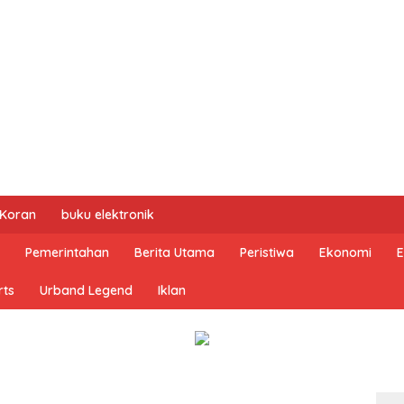
 Koran
buku elektronik
Pemerintahan
Berita Utama
Peristiwa
Ekonomi
E
rts
Urband Legend
Iklan