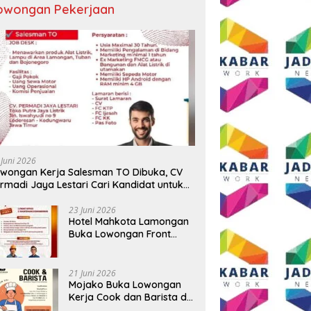
owongan Pekerjaan
 Juni 2026
wongan Kerja Salesman TO Dibuka, CV
rmadi Jaya Lestari Cari Kandidat untuk
ea Lamongan, Tuban, dan Bojonegoro
23 Juni 2026
Hotel Mahkota Lamongan
Buka Lowongan Front
Office dan Maintenance
Engineering, Simak
Syaratnya
21 Juni 2026
Mojako Buka Lowongan
Kerja Cook dan Barista di
Surabaya, Gaji Hingga