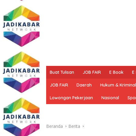
Buat Tulisan
JOB FAIR
E Book
E
JOB FAIR
Daerah
Hukum & Kriminal
Lowongan Pekerjaan
Nasional
Spo
Beranda
Berita