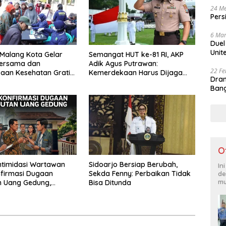
24 Me
Pers
6 Mar
Duel
Unit
 Malang Kota Gelar
Semangat HUT ke-81 RI, AKP
ersama dan
Adik Agus Putrawan:
22 Fe
aan Kesehatan Gratis,
Kemerdekaan Harus Dijaga
Dram
Pelayanan untuk
dengan Integritas dan Perang
Bang
kat
Melawan Narkoba
O
ntimidasi Wartawan
Sidoarjo Bersiap Berubah,
In
firmasi Dugaan
Sekda Fenny: Perbaikan Tidak
de
mu
n Uang Gedung,
Bisa Ditunda
 Komite SMAN 1
 ,Ketua DPD IWOI
ara