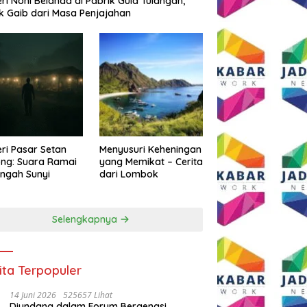
eri Noni Belanda di Pabrik Gula Tulangan,
k Gaib dari Masa Penjajahan
eri Pasar Setan
Menyusuri Keheningan
ng: Suara Ramai
yang Memikat – Cerita
engah Sunyi
dari Lombok
Selengkapnya
ita Terpopuler
14 Juni 2026
525657 Lihat
Diundang dalam Forum Bergengsi