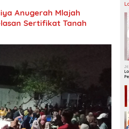
L
ya Anugerah Mlajah
lasan Sertifikat Tanah
26
Lo
Pe
Ar