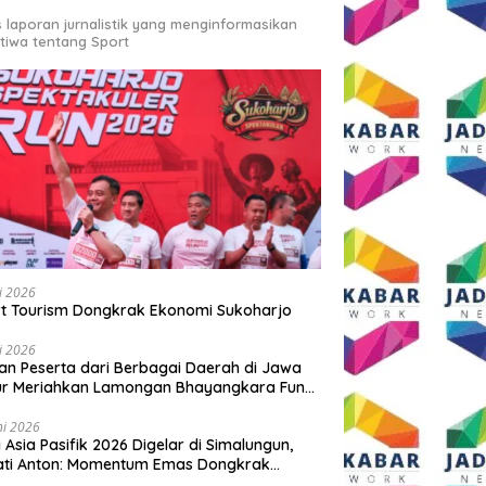
s laporan jurnalistik yang menginformasikan
stiwa tentang Sport
li 2026
t Tourism Dongkrak Ekonomi Sukoharjo
li 2026
an Peserta dari Berbagai Daerah di Jawa
ur Meriahkan Lamongan Bhayangkara Fun
 2026
ni 2026
y Asia Pasifik 2026 Digelar di Simalungun,
ati Anton: Momentum Emas Dongkrak
wisata dan Ekonomi Daerah