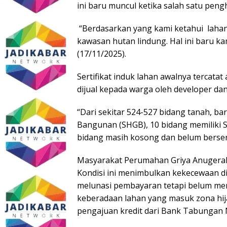
ini baru muncul ketika salah satu peng
“Berdasarkan yang kami ketahui lahan
kawasan hutan lindung. Hal ini baru k
(17/11/2025).
Sertifikat induk lahan awalnya tercata
dijual kepada warga oleh developer da
“Dari sekitar 524-527 bidang tanah, ba
Bangunan (SHGB), 10 bidang memiliki Se
bidang masih kosong dan belum berserti
Masyarakat Perumahan Griya Anugerah
Kondisi ini menimbulkan kekecewaan d
melunasi pembayaran tetapi belum men
keberadaan lahan yang masuk zona hij
pengajuan kredit dari Bank Tabungan 