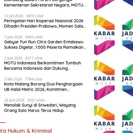
Kementerian Sekretariat Negara, MOTU
Indonesia Tunjukkan Komitmen untuk
Indonesia
12 Juli 2026
9870 Lihat
Peringatan Hari Koperasi Nasional 2026
Dihadiri Presiden Prabowo, Momen Salam
Komando Viral
7 Juni 2026
9466 Lihat
Gebyar Fun Run Citra Garden Entalsewu
Sukses Digelar, 1.000 Peserta Ramaikan
Ajang Hidup Sehat
5 Juni 2026
8371 Lihat
MOTU Indonesia Berkomitmen Tumbuh
Bersama Indonesia dan Dukung
Percepatan Kendaraan Listrik Nasional
5 Mei 2026
7784 Lihat
Kota Malang Borong Dua Penghargaan
UB Halal Metric 2026, Komitmen
Ekosistem Halal Kian Diperkuat
28 Juni 2026
5457 Lihat
Menolak Sunyi di Sriwedari, Wayang
Orang Solo Harus Terus Hidup
ita Hukum & Kriminal