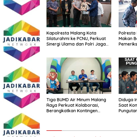
Kapolresta Malang Kota
Polresta
Silaturahmi ke PCNU, Perkuat
Makan B
Sinergi Ulama dan Polri Jaga
Pemeriks
Kamtibmas Khususnya
Perkuat 
Persoalan Sosial
Masyara
Tiga BUMD Air Minum Malang
Diduga I
Raya Perkuat Kolaborasi,
Saat Kon
Berangkatkan Kontingen
Punguta
Menuju Seleksi Atlet
Anggota
PORPAMNAS IX 2026
Tumpang
Buka su