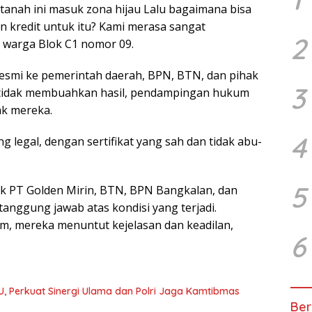
tanah ini masuk zona hijau Lalu bagaimana bisa
 kredit untuk itu? Kami merasa sangat
2
 warga Blok C1 nomor 09.
esmi ke pemerintah daerah, BPN, BTN, dan pihak
3
if tidak membuahkan hasil, pendampingan hukum
k mereka.
4
g legal, dengan sertifikat yang sah dan tidak abu-
5
uk PT Golden Mirin, BTN, BPN Bangkalan, dan
nggung jawab atas kondisi yang terjadi.
, mereka menuntut kejelasan dan keadilan,
6
U, Perkuat Sinergi Ulama dan Polri Jaga Kamtibmas
Ber