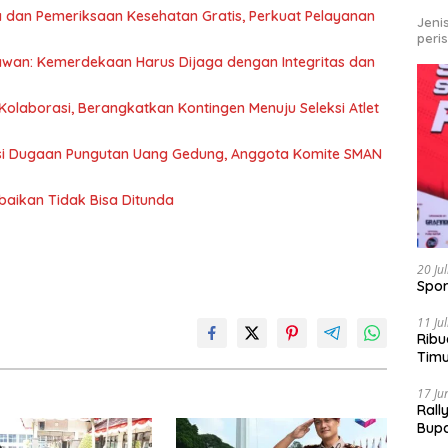
 dan Pemeriksaan Kesehatan Gratis, Perkuat Pelayanan
Jeni
peri
awan: Kemerdekaan Harus Dijaga dengan Integritas dan
olaborasi, Berangkatkan Kontingen Menuju Seleksi Atlet
asi Dugaan Pungutan Uang Gedung, Anggota Komite SMAN
baikan Tidak Bisa Ditunda
20 Ju
Spor
11 Ju
Ribu
Tim
Bike
17 Ju
Rall
Bup
Pari