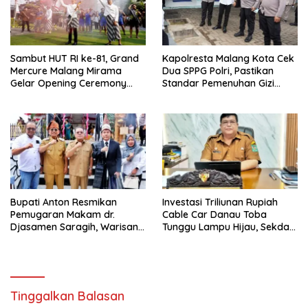
Sambut HUT RI ke-81, Grand
Kapolresta Malang Kota Cek
Mercure Malang Mirama
Dua SPPG Polri, Pastikan
Gelar Opening Ceremony
Standar Pemenuhan Gizi
Olimpiade Agustusan 2026
hingga Pengelolaan Limbah
Berjalan Optimal
Bupati Anton Resmikan
Investasi Triliunan Rupiah
Pemugaran Makam dr.
Cable Car Danau Toba
Djasamen Saragih, Warisan
Tunggu Lampu Hijau, Sekda
Dokter Pertama Simalungun
Simalungun: Kami Dukung,
Diabadikan untuk Generasi
Tapi Harus Taat Aturan
Mendatang
Tinggalkan Balasan