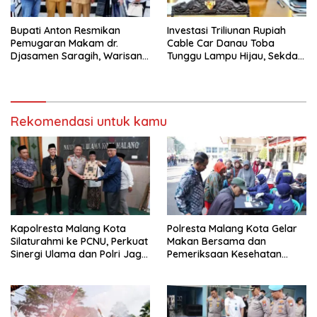
Bupati Anton Resmikan
Investasi Triliunan Rupiah
Pemugaran Makam dr.
Cable Car Danau Toba
Djasamen Saragih, Warisan
Tunggu Lampu Hijau, Sekda
Dokter Pertama Simalungun
Simalungun: Kami Dukung,
Diabadikan untuk Generasi
Tapi Harus Taat Aturan
Mendatang
Rekomendasi untuk kamu
Kapolresta Malang Kota
Polresta Malang Kota Gelar
Silaturahmi ke PCNU, Perkuat
Makan Bersama dan
Sinergi Ulama dan Polri Jaga
Pemeriksaan Kesehatan
Kamtibmas Khususnya
Gratis, Perkuat Pelayanan
Persoalan Sosial
untuk Masyarakat