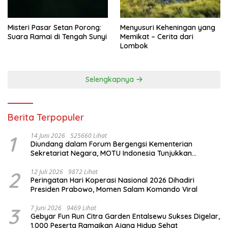
Misteri Pasar Setan Porong:
Menyusuri Keheningan yang
Suara Ramai di Tengah Sunyi
Memikat – Cerita dari
Lombok
Selengkapnya
Berita Terpopuler
1
14 Juni 2026
525660 Lihat
Diundang dalam Forum Bergengsi Kementerian
Sekretariat Negara, MOTU Indonesia Tunjukkan
Komitmen untuk Indonesia
2
12 Juli 2026
9872 Lihat
Peringatan Hari Koperasi Nasional 2026 Dihadiri
Presiden Prabowo, Momen Salam Komando Viral
3
7 Juni 2026
9469 Lihat
Gebyar Fun Run Citra Garden Entalsewu Sukses Digelar,
1.000 Peserta Ramaikan Ajang Hidup Sehat