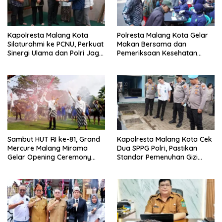
Kapolresta Malang Kota
Polresta Malang Kota Gelar
Silaturahmi ke PCNU, Perkuat
Makan Bersama dan
Sinergi Ulama dan Polri Jaga
Pemeriksaan Kesehatan
Kamtibmas Khususnya
Gratis, Perkuat Pelayanan
Persoalan Sosial
untuk Masyarakat
Sambut HUT RI ke-81, Grand
Kapolresta Malang Kota Cek
Mercure Malang Mirama
Dua SPPG Polri, Pastikan
Gelar Opening Ceremony
Standar Pemenuhan Gizi
Olimpiade Agustusan 2026
hingga Pengelolaan Limbah
Berjalan Optimal