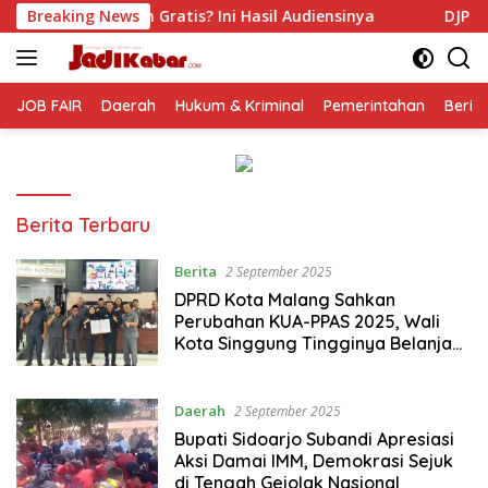
Langsung
tis? Ini Hasil Audiensinya
Breaking News
DJP Jawa Timur Gandeng G
ke
konten
JOB FAIR
Daerah
Hukum & Kriminal
Pemerintahan
Berit
jadikabar
Berita Terbaru
Berita
2 September 2025
DPRD Kota Malang Sahkan
Perubahan KUA-PPAS 2025, Wali
Kota Singgung Tingginya Belanja
Daerah
Daerah
2 September 2025
Bupati Sidoarjo Subandi Apresiasi
Aksi Damai IMM, Demokrasi Sejuk
di Tengah Gejolak Nasional