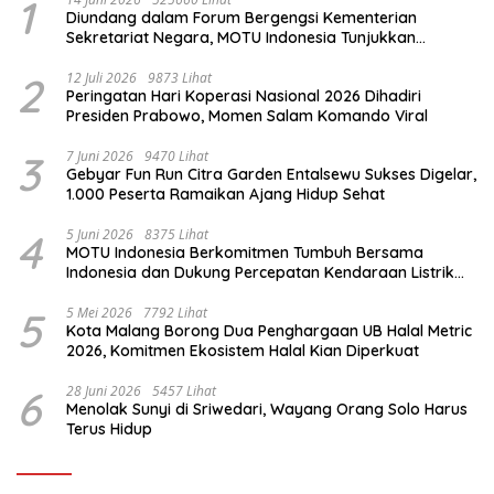
1
Diundang dalam Forum Bergengsi Kementerian
Sekretariat Negara, MOTU Indonesia Tunjukkan
Komitmen untuk Indonesia
2
12 Juli 2026
9873 Lihat
Peringatan Hari Koperasi Nasional 2026 Dihadiri
Presiden Prabowo, Momen Salam Komando Viral
3
7 Juni 2026
9470 Lihat
Gebyar Fun Run Citra Garden Entalsewu Sukses Digelar,
1.000 Peserta Ramaikan Ajang Hidup Sehat
4
5 Juni 2026
8375 Lihat
MOTU Indonesia Berkomitmen Tumbuh Bersama
Indonesia dan Dukung Percepatan Kendaraan Listrik
Nasional
5
5 Mei 2026
7792 Lihat
Kota Malang Borong Dua Penghargaan UB Halal Metric
2026, Komitmen Ekosistem Halal Kian Diperkuat
6
28 Juni 2026
5457 Lihat
Menolak Sunyi di Sriwedari, Wayang Orang Solo Harus
Terus Hidup