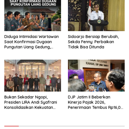
Diduga Intimidasi Wartawan
Sidoarjo Bersiap Berubah,
Saat Konfirmasi Dugaan
Sekda Fenny: Perbaikan
Pungutan Uang Gedung,
Tidak Bisa Ditunda
Anggota Komite SMAN 1
Tumpang ,Ketua DPD IWOI
Buka suara
Bukan Sekadar Ngopi,
DJP Jatim II Beberkan
Presiden LIRA Andi Syafrani
Kinerja Pajak 2026,
Konsolidasikan Kekuatan
Penerimaan Tembus Rp16,08
Organisasi di Malang
Triliun dan Tumbuh 25,04
Persen