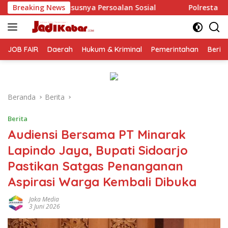
Langsung
alan Sosial
Breaking News
Polresta Malang Kota Gelar Makan Bersama
ke
konten
JOB FAIR
Daerah
Hukum & Kriminal
Pemerintahan
Berit
Beranda
Berita
Berita
Audiensi Bersama PT Minarak
Lapindo Jaya, Bupati Sidoarjo
Pastikan Satgas Penanganan
Aspirasi Warga Kembali Dibuka
Jaka Media
3 Juni 2026