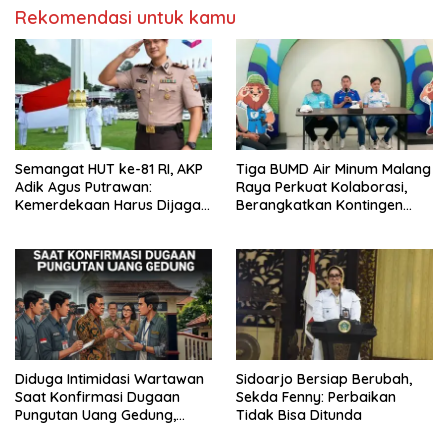
Rekomendasi untuk kamu
Semangat HUT ke-81 RI, AKP
Tiga BUMD Air Minum Malang
Adik Agus Putrawan:
Raya Perkuat Kolaborasi,
Kemerdekaan Harus Dijaga
Berangkatkan Kontingen
dengan Integritas dan
Menuju Seleksi Atlet
Perang Melawan Narkoba
PORPAMNAS IX 2026
Diduga Intimidasi Wartawan
Sidoarjo Bersiap Berubah,
Saat Konfirmasi Dugaan
Sekda Fenny: Perbaikan
Pungutan Uang Gedung,
Tidak Bisa Ditunda
Anggota Komite SMAN 1