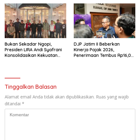
Tumpang ,Ketua DPD IWOI
Buka suara
Bukan Sekadar Ngopi,
DJP Jatim II Beberkan
Presiden LIRA Andi Syafrani
Kinerja Pajak 2026,
Konsolidasikan Kekuatan
Penerimaan Tembus Rp16,08
Organisasi di Malang
Triliun dan Tumbuh 25,04
Persen
Tinggalkan Balasan
Alamat email Anda tidak akan dipublikasikan.
Ruas yang wajib
ditandai
*