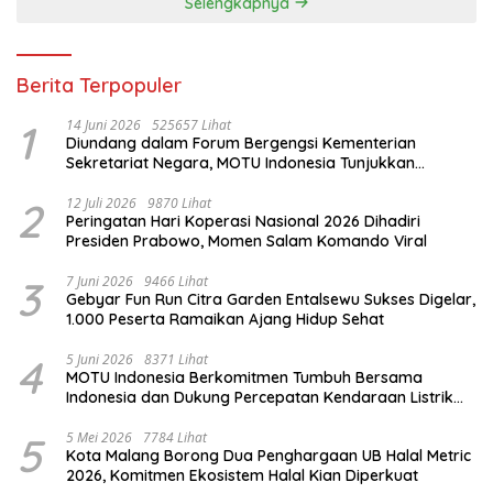
Selengkapnya
Berita Terpopuler
1
14 Juni 2026
525657 Lihat
Diundang dalam Forum Bergengsi Kementerian
Sekretariat Negara, MOTU Indonesia Tunjukkan
Komitmen untuk Indonesia
2
12 Juli 2026
9870 Lihat
Peringatan Hari Koperasi Nasional 2026 Dihadiri
Presiden Prabowo, Momen Salam Komando Viral
3
7 Juni 2026
9466 Lihat
Gebyar Fun Run Citra Garden Entalsewu Sukses Digelar,
1.000 Peserta Ramaikan Ajang Hidup Sehat
4
5 Juni 2026
8371 Lihat
MOTU Indonesia Berkomitmen Tumbuh Bersama
Indonesia dan Dukung Percepatan Kendaraan Listrik
Nasional
5
5 Mei 2026
7784 Lihat
Kota Malang Borong Dua Penghargaan UB Halal Metric
2026, Komitmen Ekosistem Halal Kian Diperkuat