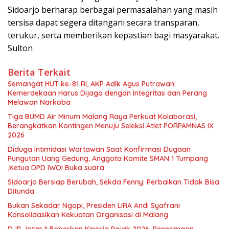
Sidoarjo berharap berbagai permasalahan yang masih
tersisa dapat segera ditangani secara transparan,
terukur, serta memberikan kepastian bagi masyarakat.
Sulton
Berita Terkait
Semangat HUT ke-81 RI, AKP Adik Agus Putrawan:
Kemerdekaan Harus Dijaga dengan Integritas dan Perang
Melawan Narkoba
Tiga BUMD Air Minum Malang Raya Perkuat Kolaborasi,
Berangkatkan Kontingen Menuju Seleksi Atlet PORPAMNAS IX
2026
Diduga Intimidasi Wartawan Saat Konfirmasi Dugaan
Pungutan Uang Gedung, Anggota Komite SMAN 1 Tumpang
,Ketua DPD IWOI Buka suara
Sidoarjo Bersiap Berubah, Sekda Fenny: Perbaikan Tidak Bisa
Ditunda
Bukan Sekadar Ngopi, Presiden LIRA Andi Syafrani
Konsolidasikan Kekuatan Organisasi di Malang
DJP Jatim II Beberkan Kinerja Pajak 2026, Penerimaan