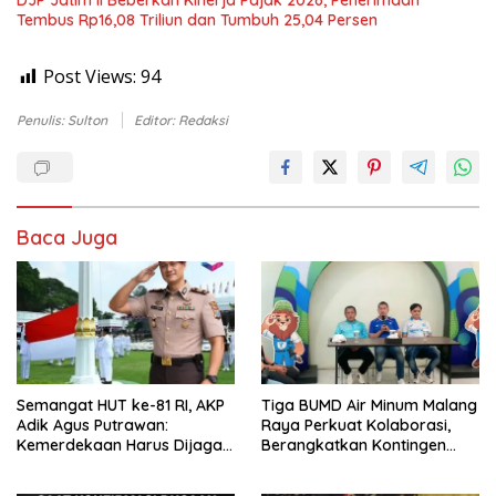
Tembus Rp16,08 Triliun dan Tumbuh 25,04 Persen
Post Views:
94
Penulis: Sulton
Editor: Redaksi
Baca Juga
Semangat HUT ke-81 RI, AKP
Tiga BUMD Air Minum Malang
Adik Agus Putrawan:
Raya Perkuat Kolaborasi,
Kemerdekaan Harus Dijaga
Berangkatkan Kontingen
dengan Integritas dan
Menuju Seleksi Atlet
Perang Melawan Narkoba
PORPAMNAS IX 2026