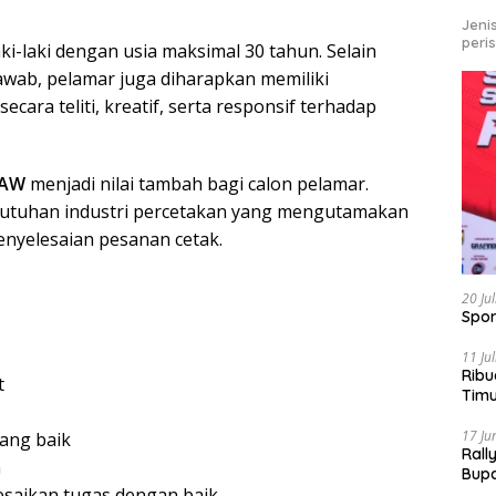
Jeni
peri
ki-laki dengan usia maksimal 30 tahun. Selain
jawab, pelamar juga diharapkan memiliki
ara teliti, kreatif, serta responsif terhadap
RAW
menjadi nilai tambah bagi calon pelamar.
kebutuhan industri percetakan yang mengutamakan
enyelesaian pesanan cetak.
20 Ju
Spor
11 Ju
Ribu
t
Tim
Bike
17 Ju
yang baik
Rall
n
Bup
lesaikan tugas dengan baik
Pari