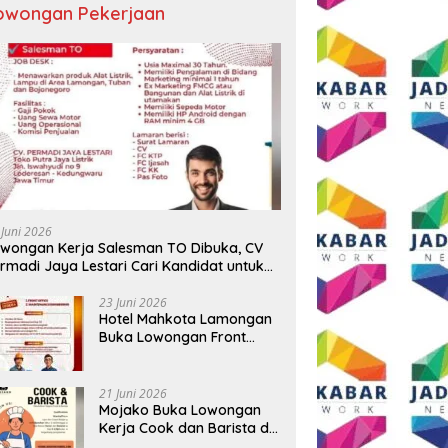
owongan Pekerjaan
 Juni 2026
wongan Kerja Salesman TO Dibuka, CV
rmadi Jaya Lestari Cari Kandidat untuk
ea Lamongan, Tuban, dan Bojonegoro
23 Juni 2026
Hotel Mahkota Lamongan
Buka Lowongan Front
Office dan Maintenance
Engineering, Simak
Syaratnya
21 Juni 2026
Mojako Buka Lowongan
Kerja Cook dan Barista di
Surabaya, Gaji Hingga