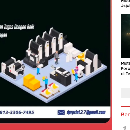
Mist
Jeja
Mist
Poro
di T
Ber
1