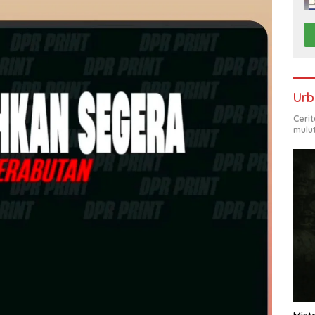
Urb
Ceri
mulu