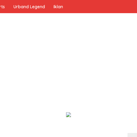
rts
Urband Legend
Iklan