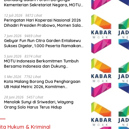
Kementerian Sekretariat Negara, MOTU
Indonesia Tunjukkan Komitmen untuk
Indonesia
12 Juli 2026
9872 Lihat
Peringatan Hari Koperasi Nasional 2026
Dihadiri Presiden Prabowo, Momen Salam
Komando Viral
7 Juni 2026
9469 Lihat
Gebyar Fun Run Citra Garden Entalsewu
Sukses Digelar, 1.000 Peserta Ramaikan
Ajang Hidup Sehat
5 Juni 2026
8374 Lihat
MOTU Indonesia Berkomitmen Tumbuh
Bersama Indonesia dan Dukung
Percepatan Kendaraan Listrik Nasional
5 Mei 2026
7792 Lihat
Kota Malang Borong Dua Penghargaan
UB Halal Metric 2026, Komitmen
Ekosistem Halal Kian Diperkuat
28 Juni 2026
5457 Lihat
Menolak Sunyi di Sriwedari, Wayang
Orang Solo Harus Terus Hidup
ita Hukum & Kriminal