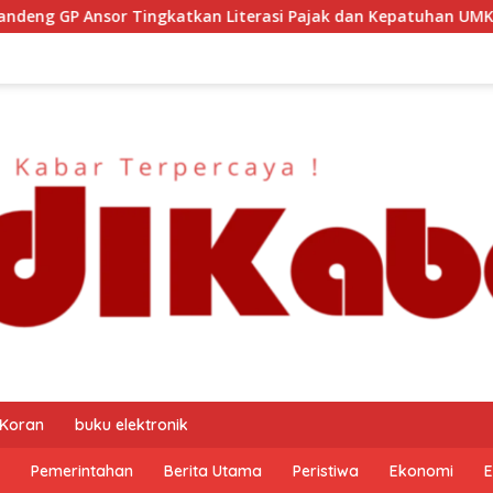
Literasi Pajak dan Kepatuhan UMKM
Kapolresta Malang 
 Koran
buku elektronik
Pemerintahan
Berita Utama
Peristiwa
Ekonomi
E