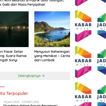
eri Noni Belanda di Pabrik Gula Tulangan,
k Gaib dari Masa Penjajahan
eri Pasar Setan
Menyusuri Keheningan
ng: Suara Ramai
yang Memikat – Cerita
engah Sunyi
dari Lombok
Selengkapnya
ita Terpopuler
14 Juni 2026
525660 Lihat
Diundang dalam Forum Bergengsi