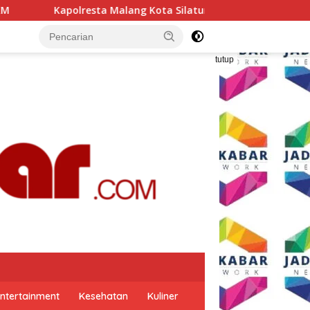
Kota Silaturahmi ke PCNU, Perkuat Sinergi Ulama dan Polri Ja
tutup
ntertainment
Kesehatan
Kuliner