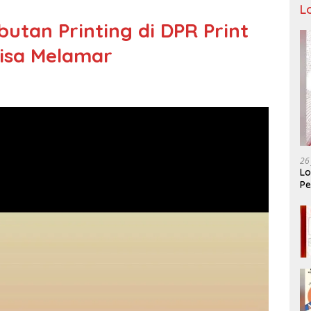
L
utan Printing di DPR Print
Bisa Melamar
26
Lo
Pe
Ar