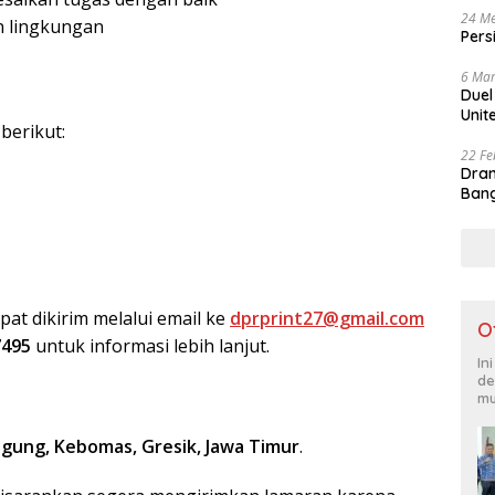
24 Me
n lingkungan
Pers
6 Mar
Duel
Unit
berikut:
22 Fe
Dram
Bang
at dikirim melalui email ke
dprprint27@gmail.com
O
7495
untuk informasi lebih lanjut.
In
de
mu
gung, Kebomas, Gresik, Jawa Timur
.