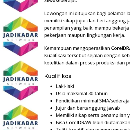
SMA/sederajat.
Lowongan ini ditujukan bagi pelamar la
memiliki sikap jujur dan bertanggung 
penampilan yang baik, mampu bekerja sec
pekerjaan maupun lingkungan kerja.
Kemampuan mengoperasikan
CorelD
Kualifikasi tersebut sejalan dengan 
ketelitian dalam proses produksi dan p
Kualifikasi
Laki-laki
Usia maksimal 30 tahun
Pendidikan minimal SMA/sederaja
Jujur dan bertanggung jawab
Memiliki sikap serta penampilan 
Bisa CorelDRAW lebih diutamaka
Teliti, kreatif, dan mampu menye