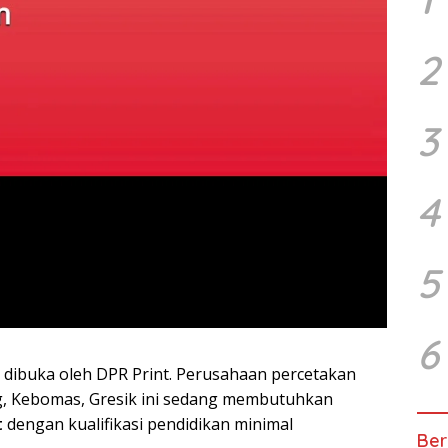
2
3
4
5
6
 dibuka oleh DPR Print. Perusahaan percetakan
g, Kebomas, Gresik ini sedang membutuhkan
t
dengan kualifikasi pendidikan minimal
Ber