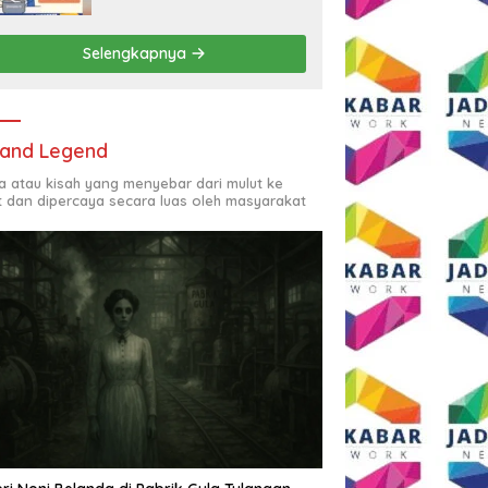
Rp2,5 Juta per Bulan
Selengkapnya
and Legend
ta atau kisah yang menyebar dari mulut ke
t dan dipercaya secara luas oleh masyarakat