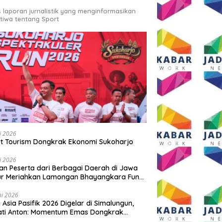
s laporan jurnalistik yang menginformasikan
stiwa tentang Sport
li 2026
t Tourism Dongkrak Ekonomi Sukoharjo
li 2026
an Peserta dari Berbagai Daerah di Jawa
ur Meriahkan Lamongan Bhayangkara Fun
 2026
ni 2026
y Asia Pasifik 2026 Digelar di Simalungun,
ati Anton: Momentum Emas Dongkrak
wisata dan Ekonomi Daerah