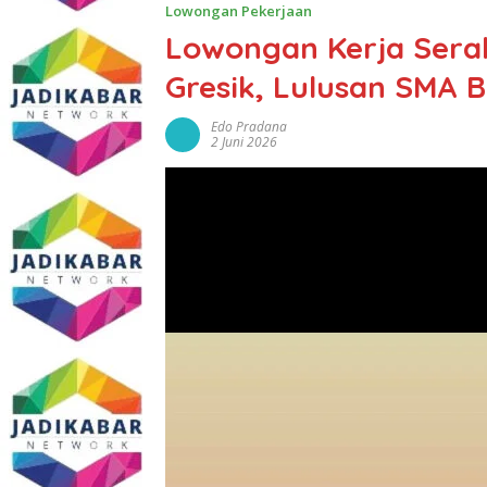
Lowongan Pekerjaan
Lowongan Kerja Serab
Gresik, Lulusan SMA 
Edo Pradana
2 Juni 2026