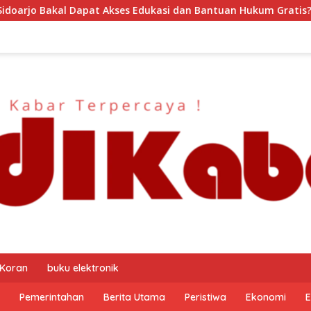
dukasi dan Bantuan Hukum Gratis? Ini Hasil Audiensinya
 Koran
buku elektronik
Pemerintahan
Berita Utama
Peristiwa
Ekonomi
E