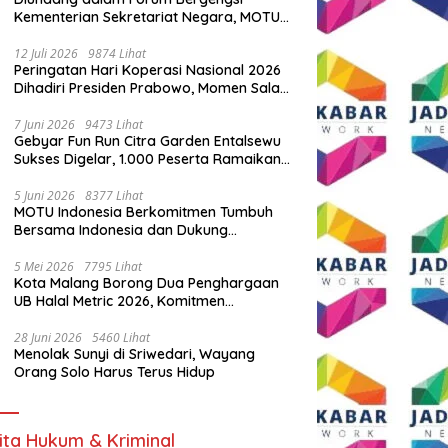
Kementerian Sekretariat Negara, MOTU
Indonesia Tunjukkan Komitmen untuk
Indonesia
12 Juli 2026
9874 Lihat
Peringatan Hari Koperasi Nasional 2026
Dihadiri Presiden Prabowo, Momen Salam
Komando Viral
7 Juni 2026
9473 Lihat
Gebyar Fun Run Citra Garden Entalsewu
Sukses Digelar, 1.000 Peserta Ramaikan
Ajang Hidup Sehat
5 Juni 2026
8377 Lihat
MOTU Indonesia Berkomitmen Tumbuh
Bersama Indonesia dan Dukung
Percepatan Kendaraan Listrik Nasional
5 Mei 2026
7795 Lihat
Kota Malang Borong Dua Penghargaan
UB Halal Metric 2026, Komitmen
Ekosistem Halal Kian Diperkuat
28 Juni 2026
5460 Lihat
Menolak Sunyi di Sriwedari, Wayang
Orang Solo Harus Terus Hidup
ita Hukum & Kriminal