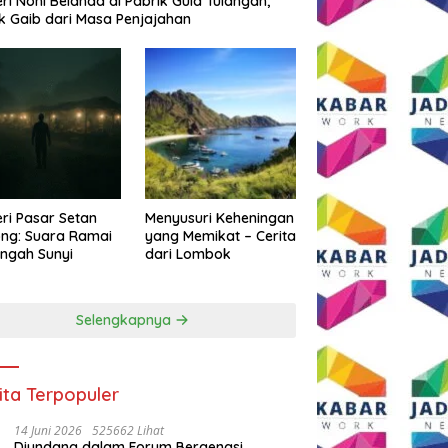
eri Noni Belanda di Pabrik Gula Tulangan,
k Gaib dari Masa Penjajahan
eri Pasar Setan
Menyusuri Keheningan
ng: Suara Ramai
yang Memikat – Cerita
engah Sunyi
dari Lombok
Selengkapnya
ita Terpopuler
14 Juni 2026
525662 Lihat
Diundang dalam Forum Bergengsi