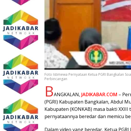
Foto Istimewa Pernyataan Ketua PGRI Bangkalan So
Perbincangan
B
ANGKALAN,
JADIKABAR.COM
– Per
(PGRI) Kabupaten Bangkalan, Abdul Mu
Kabupaten (KONKAB) masa bakti XXIII t
pernyataannya beredar dan memicu b
Dalam video yang beredar, Ketua PGRI