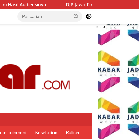
DJP Jawa Timur Gandeng GP Ansor Tingkatkan Literasi Paja
tutup
ntertainment
Kesehatan
Kuliner