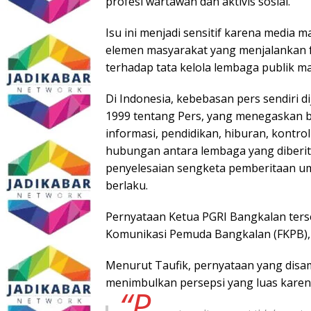
profesi wartawan dan aktivis sosial.
Isu ini menjadi sensitif karena media m
elemen masyarakat yang menjalankan f
terhadap tata kelola lembaga publik 
Di Indonesia, kebebasan pers sendiri
1999 tentang Pers, yang menegaskan b
informasi, pendidikan, hiburan, kontro
hubungan antara lembaga yang diberit
penyelesaian sengketa pemberitaan u
berlaku.
Pernyataan Ketua PGRI Bangkalan ters
Komunikasi Pemuda Bangkalan (FKPB), 
Menurut Taufik, pernyataan yang disam
menimbulkan persepsi yang luas karena 
“P