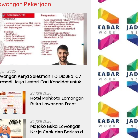
owongan Pekerjaan
 Juni 2026
wongan Kerja Salesman TO Dibuka, CV
rmadi Jaya Lestari Cari Kandidat untuk
ea Lamongan, Tuban, dan Bojonegoro
23 Juni 2026
Hotel Mahkota Lamongan
Buka Lowongan Front
Office dan Maintenance
Engineering, Simak
Syaratnya
21 Juni 2026
Mojako Buka Lowongan
Kerja Cook dan Barista di
Surabaya, Gaji Hingga