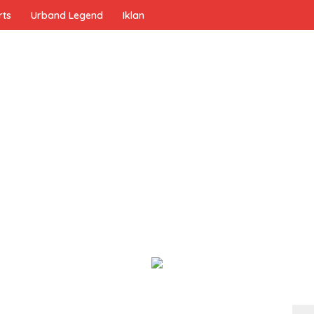
rts
Urband Legend
Iklan