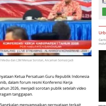
Urb
Ceri
mulu
al Media dan LSM Menuai Sorotan, Ancaman Somasi Jadi
nyataan Ketua Persatuan Guru Republik Indonesia
nib, dalam forum resmi Konferensi Kerja
ahun 2026, menjadi sorotan publik setelah video
eragam tanggapan.
 Bangkalan menyampaikan pernyataan terkait