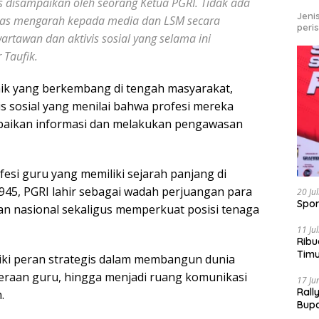
as disampaikan oleh seorang Ketua PGRI. Tidak ada
Jeni
elas mengarah kepada media dan LSM secara
peri
wartawan dan aktivis sosial yang selama ini
 Taufik.
k yang berkembang di tengah masyarakat,
vis sosial yang menilai bahwa profesi mereka
paikan informasi dan melakukan pengawasan
esi guru yang memiliki sejarah panjang di
1945, PGRI lahir sebagai wadah perjuangan para
20 Ju
Spor
n nasional sekaligus memperkuat posisi tenaga
11 Ju
Ribu
Tim
liki peran strategis dalam membangun dunia
Bike
eraan guru, hingga menjadi ruang komunikasi
17 Ju
Rall
.
Bup
Pari