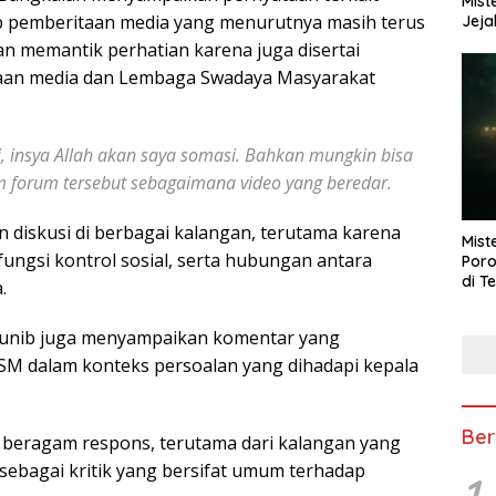
Mist
 pemberitaan media yang menurutnya masih terus
Jeja
an memantik perhatian karena juga disertai
an media dan Lembaga Swadaya Masyarakat
, insya Allah akan saya somasi. Bahkan mungkin bisa
m forum tersebut sebagaimana video yang beredar.
 diskusi di berbagai kalangan, terutama karena
Mist
fungsi kontrol sosial, serta hubungan antara
Poro
di T
.
Munib juga menyampaikan komentar yang
M dalam konteks persoalan yang dihadapi kepala
Ber
 beragam respons, terutama dari kalangan yang
 sebagai kritik yang bersifat umum terhadap
1