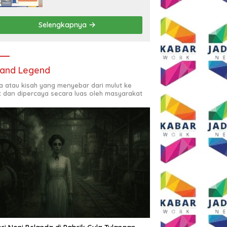
Rp2,5 Juta per Bulan
Selengkapnya
and Legend
ta atau kisah yang menyebar dari mulut ke
t dan dipercaya secara luas oleh masyarakat