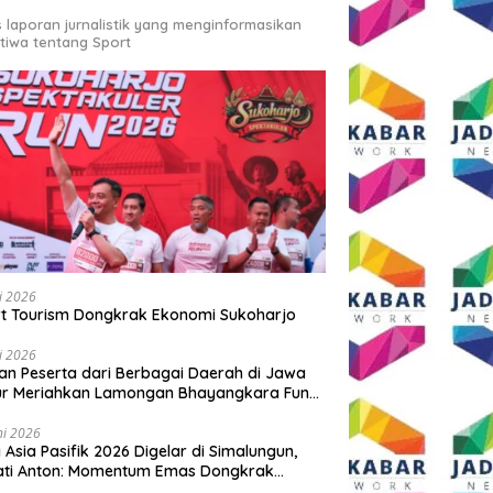
s laporan jurnalistik yang menginformasikan
stiwa tentang Sport
li 2026
t Tourism Dongkrak Ekonomi Sukoharjo
li 2026
an Peserta dari Berbagai Daerah di Jawa
ur Meriahkan Lamongan Bhayangkara Fun
 2026
ni 2026
y Asia Pasifik 2026 Digelar di Simalungun,
ati Anton: Momentum Emas Dongkrak
wisata dan Ekonomi Daerah