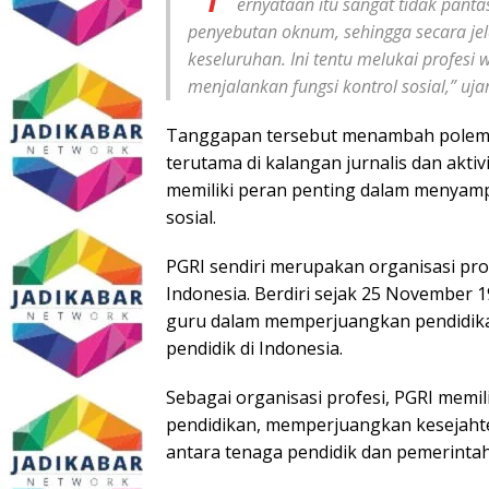
ernyataan itu sangat tidak pant
penyebutan oknum, sehingga secara j
keseluruhan. Ini tentu melukai profesi 
menjalankan fungsi kontrol sosial,” ujar
Tanggapan tersebut menambah polemi
terutama di kalangan jurnalis dan akti
memiliki peran penting dalam menyam
sosial.
PGRI sendiri merupakan organisasi prof
Indonesia. Berdiri sejak 25 November 
guru dalam memperjuangkan pendidika
pendidik di Indonesia.
Sebagai organisasi profesi, PGRI memi
pendidikan, memperjuangkan kesejaht
antara tenaga pendidik dan pemerintah