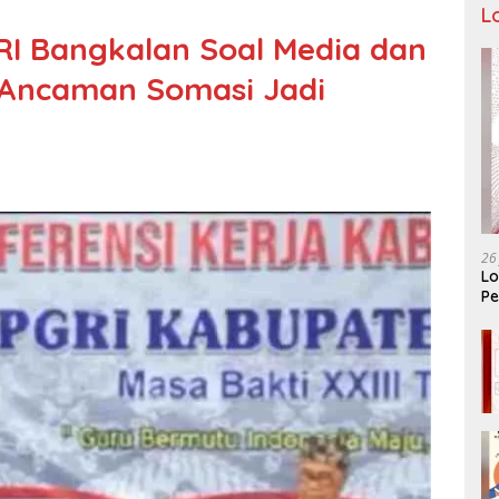
L
I Bangkalan Soal Media dan
 Ancaman Somasi Jadi
26
Lo
Pe
Ar