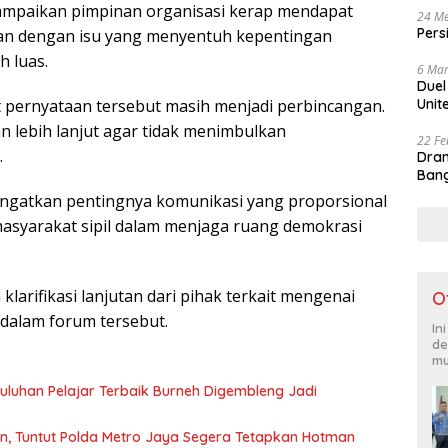
isampaikan pimpinan organisasi kerap mendapat
24 Me
Pers
itan dengan isu yang menyentuh kepentingan
h luas.
6 Mar
Duel
Unit
ait pernyataan tersebut masih menjadi perbincangan.
n lebih lanjut agar tidak menimbulkan
22 Fe
.
Dram
Bang
ngingatkan pentingnya komunikasi yang proporsional
masyarakat sipil dalam menjaga ruang demokrasi
larifikasi lanjutan dari pihak terkait mengenai
O
dalam forum tersebut.
In
de
mu
luhan Pelajar Terbaik Burneh Digembleng Jadi
n, Tuntut Polda Metro Jaya Segera Tetapkan Hotman