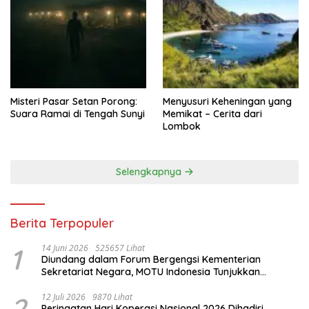
Misteri Pasar Setan Porong:
Menyusuri Keheningan yang
Suara Ramai di Tengah Sunyi
Memikat – Cerita dari
Lombok
Selengkapnya
Berita Terpopuler
1
14 Juni 2026
525657 Lihat
Diundang dalam Forum Bergengsi Kementerian
Sekretariat Negara, MOTU Indonesia Tunjukkan
Komitmen untuk Indonesia
2
12 Juli 2026
9870 Lihat
Peringatan Hari Koperasi Nasional 2026 Dihadiri