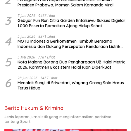
Presiden Prabowo, Momen Salam Komando Viral
3
7 Juni 2026
9466 Lihat
Gebyar Fun Run Citra Garden Entalsewu Sukses Digelar,
1.000 Peserta Ramaikan Ajang Hidup Sehat
4
5 Juni 2026
8371 Lihat
MOTU Indonesia Berkomitmen Tumbuh Bersama
Indonesia dan Dukung Percepatan Kendaraan Listrik
Nasional
5
5 Mei 2026
7781 Lihat
Kota Malang Borong Dua Penghargaan UB Halal Metric
2026, Komitmen Ekosistem Halal Kian Diperkuat
6
28 Juni 2026
5457 Lihat
Menolak Sunyi di Sriwedari, Wayang Orang Solo Harus
Terus Hidup
Berita Hukum & Kriminal
Jenis laporan jurnalistik yang menginformasikan peristiwa
tentang Sport