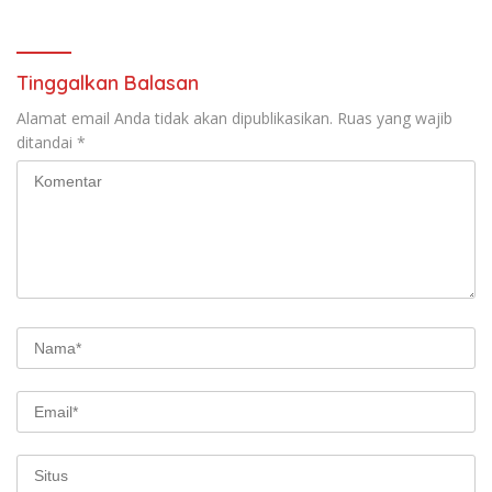
Diabadikan untuk Generasi
Tapi Harus Taat Aturan
Mendatang
Tinggalkan Balasan
Alamat email Anda tidak akan dipublikasikan.
Ruas yang wajib
ditandai
*