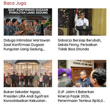
Baca Juga
Diduga Intimidasi Wartawan
Sidoarjo Bersiap Berubah,
Saat Konfirmasi Dugaan
Sekda Fenny: Perbaikan
Pungutan Uang Gedung,
Tidak Bisa Ditunda
Anggota Komite SMAN 1
Tumpang ,Ketua DPD IWOI
Buka suara
Bukan Sekadar Ngopi,
DJP Jatim II Beberkan
Presiden LIRA Andi Syafrani
Kinerja Pajak 2026,
Konsolidasikan Kekuatan
Penerimaan Tembus Rp16,08
Organisasi di Malang
Triliun dan Tumbuh 25,04
Persen