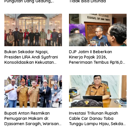
Pungutan Uang Gedung,
Tidak Bisa Ditunda
Anggota Komite SMAN 1
Tumpang ,Ketua DPD IWOI
Buka suara
Bukan Sekadar Ngopi,
DJP Jatim II Beberkan
Presiden LIRA Andi Syafrani
Kinerja Pajak 2026,
Konsolidasikan Kekuatan
Penerimaan Tembus Rp16,08
Organisasi di Malang
Triliun dan Tumbuh 25,04
Persen
Bupati Anton Resmikan
Investasi Triliunan Rupiah
Pemugaran Makam dr.
Cable Car Danau Toba
Djasamen Saragih, Warisan
Tunggu Lampu Hijau, Sekda
Dokter Pertama Simalungun
Simalungun: Kami Dukung,