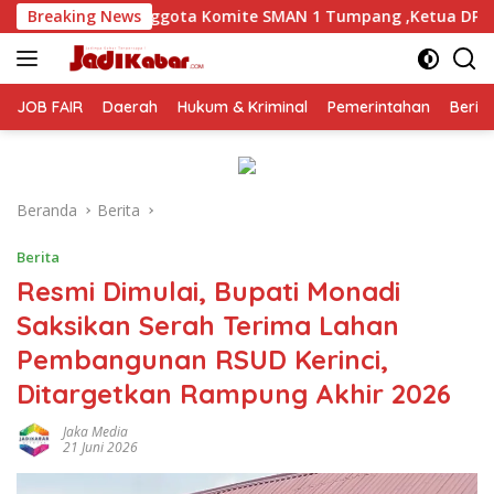
Langsung
 Komite SMAN 1 Tumpang ,Ketua DPD IWOI Buka suara
Breaking News
ke
konten
JOB FAIR
Daerah
Hukum & Kriminal
Pemerintahan
Berit
Beranda
Berita
Berita
Resmi Dimulai, Bupati Monadi
Saksikan Serah Terima Lahan
Pembangunan RSUD Kerinci,
Ditargetkan Rampung Akhir 2026
Jaka Media
21 Juni 2026