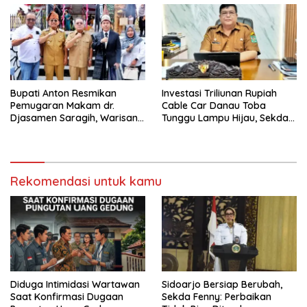
Bupati Anton Resmikan
Investasi Triliunan Rupiah
Pemugaran Makam dr.
Cable Car Danau Toba
Djasamen Saragih, Warisan
Tunggu Lampu Hijau, Sekda
Dokter Pertama Simalungun
Simalungun: Kami Dukung,
Diabadikan untuk Generasi
Tapi Harus Taat Aturan
Mendatang
Rekomendasi untuk kamu
Diduga Intimidasi Wartawan
Sidoarjo Bersiap Berubah,
Saat Konfirmasi Dugaan
Sekda Fenny: Perbaikan