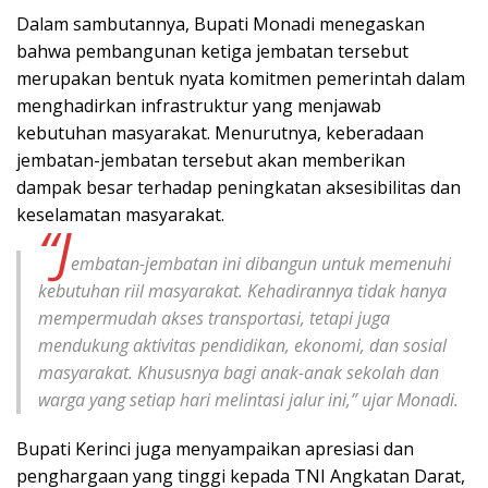
Dalam sambutannya, Bupati Monadi menegaskan
bahwa pembangunan ketiga jembatan tersebut
merupakan bentuk nyata komitmen pemerintah dalam
menghadirkan infrastruktur yang menjawab
kebutuhan masyarakat. Menurutnya, keberadaan
jembatan-jembatan tersebut akan memberikan
dampak besar terhadap peningkatan aksesibilitas dan
keselamatan masyarakat.
“J
embatan-jembatan ini dibangun untuk memenuhi
kebutuhan riil masyarakat. Kehadirannya tidak hanya
mempermudah akses transportasi, tetapi juga
mendukung aktivitas pendidikan, ekonomi, dan sosial
masyarakat. Khususnya bagi anak-anak sekolah dan
warga yang setiap hari melintasi jalur ini,” ujar Monadi.
Bupati Kerinci juga menyampaikan apresiasi dan
penghargaan yang tinggi kepada TNI Angkatan Darat,