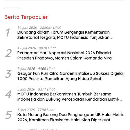
Berita Terpopuler
1
14 Juni 2026
525657 Lihat
Diundang dalam Forum Bergengsi Kementerian
Sekretariat Negara, MOTU Indonesia Tunjukkan
Komitmen untuk Indonesia
2
12 Juli 2026
9870 Lihat
Peringatan Hari Koperasi Nasional 2026 Dihadiri
Presiden Prabowo, Momen Salam Komando Viral
3
7 Juni 2026
9466 Lihat
Gebyar Fun Run Citra Garden Entalsewu Sukses Digelar,
1.000 Peserta Ramaikan Ajang Hidup Sehat
4
5 Juni 2026
8371 Lihat
MOTU Indonesia Berkomitmen Tumbuh Bersama
Indonesia dan Dukung Percepatan Kendaraan Listrik
Nasional
5
5 Mei 2026
7784 Lihat
Kota Malang Borong Dua Penghargaan UB Halal Metric
2026, Komitmen Ekosistem Halal Kian Diperkuat