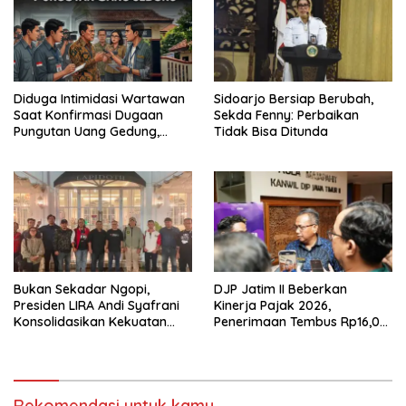
Diduga Intimidasi Wartawan
Sidoarjo Bersiap Berubah,
Saat Konfirmasi Dugaan
Sekda Fenny: Perbaikan
Pungutan Uang Gedung,
Tidak Bisa Ditunda
Anggota Komite SMAN 1
Tumpang ,Ketua DPD IWOI
Buka suara
Bukan Sekadar Ngopi,
DJP Jatim II Beberkan
Presiden LIRA Andi Syafrani
Kinerja Pajak 2026,
Konsolidasikan Kekuatan
Penerimaan Tembus Rp16,08
Organisasi di Malang
Triliun dan Tumbuh 25,04
Persen
Rekomendasi untuk kamu