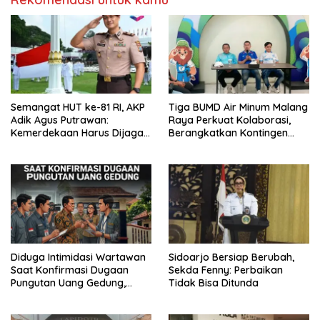
Semangat HUT ke-81 RI, AKP
Tiga BUMD Air Minum Malang
Adik Agus Putrawan:
Raya Perkuat Kolaborasi,
Kemerdekaan Harus Dijaga
Berangkatkan Kontingen
dengan Integritas dan
Menuju Seleksi Atlet
Perang Melawan Narkoba
PORPAMNAS IX 2026
Diduga Intimidasi Wartawan
Sidoarjo Bersiap Berubah,
Saat Konfirmasi Dugaan
Sekda Fenny: Perbaikan
Pungutan Uang Gedung,
Tidak Bisa Ditunda
Anggota Komite SMAN 1
Tumpang ,Ketua DPD IWOI