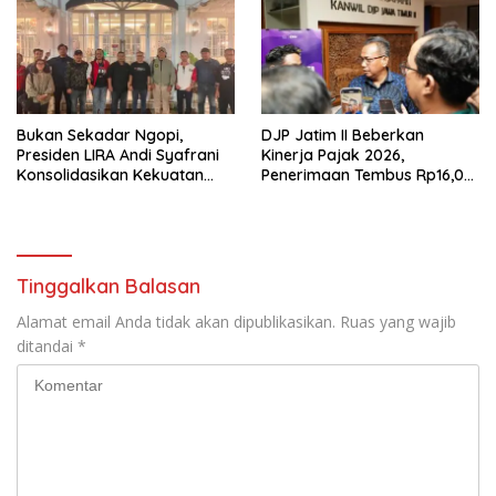
Buka suara
Bukan Sekadar Ngopi,
DJP Jatim II Beberkan
Presiden LIRA Andi Syafrani
Kinerja Pajak 2026,
Konsolidasikan Kekuatan
Penerimaan Tembus Rp16,08
Organisasi di Malang
Triliun dan Tumbuh 25,04
Persen
Tinggalkan Balasan
Alamat email Anda tidak akan dipublikasikan.
Ruas yang wajib
ditandai
*