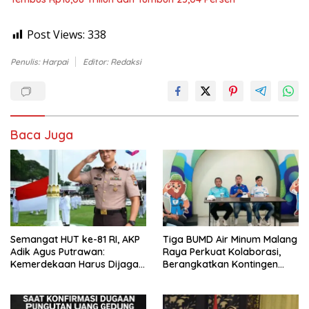
Post Views:
338
Penulis: Harpai
Editor: Redaksi
Baca Juga
Semangat HUT ke-81 RI, AKP
Tiga BUMD Air Minum Malang
Adik Agus Putrawan:
Raya Perkuat Kolaborasi,
Kemerdekaan Harus Dijaga
Berangkatkan Kontingen
dengan Integritas dan
Menuju Seleksi Atlet
Perang Melawan Narkoba
PORPAMNAS IX 2026