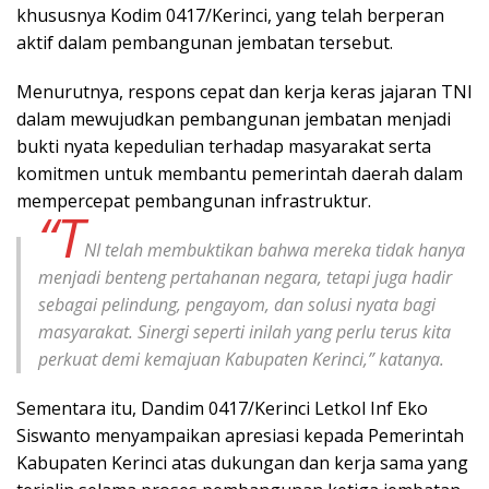
khususnya Kodim 0417/Kerinci, yang telah berperan
aktif dalam pembangunan jembatan tersebut.
Menurutnya, respons cepat dan kerja keras jajaran TNI
dalam mewujudkan pembangunan jembatan menjadi
bukti nyata kepedulian terhadap masyarakat serta
komitmen untuk membantu pemerintah daerah dalam
mempercepat pembangunan infrastruktur.
“T
NI telah membuktikan bahwa mereka tidak hanya
menjadi benteng pertahanan negara, tetapi juga hadir
sebagai pelindung, pengayom, dan solusi nyata bagi
masyarakat. Sinergi seperti inilah yang perlu terus kita
perkuat demi kemajuan Kabupaten Kerinci,” katanya.
Sementara itu, Dandim 0417/Kerinci Letkol Inf Eko
Siswanto menyampaikan apresiasi kepada Pemerintah
Kabupaten Kerinci atas dukungan dan kerja sama yang