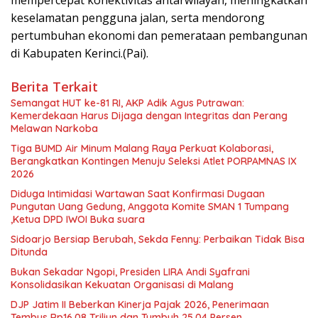
mempercepat konektivitas antarwilayah, meningkatkan
keselamatan pengguna jalan, serta mendorong
pertumbuhan ekonomi dan pemerataan pembangunan
di Kabupaten Kerinci.(Pai).
Berita Terkait
Semangat HUT ke-81 RI, AKP Adik Agus Putrawan:
Kemerdekaan Harus Dijaga dengan Integritas dan Perang
Melawan Narkoba
Tiga BUMD Air Minum Malang Raya Perkuat Kolaborasi,
Berangkatkan Kontingen Menuju Seleksi Atlet PORPAMNAS IX
2026
Diduga Intimidasi Wartawan Saat Konfirmasi Dugaan
Pungutan Uang Gedung, Anggota Komite SMAN 1 Tumpang
,Ketua DPD IWOI Buka suara
Sidoarjo Bersiap Berubah, Sekda Fenny: Perbaikan Tidak Bisa
Ditunda
Bukan Sekadar Ngopi, Presiden LIRA Andi Syafrani
Konsolidasikan Kekuatan Organisasi di Malang
DJP Jatim II Beberkan Kinerja Pajak 2026, Penerimaan
Tembus Rp16,08 Triliun dan Tumbuh 25,04 Persen