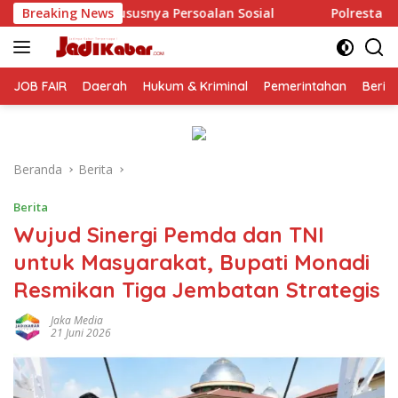
Langsung
lan Sosial
Breaking News
Polresta Malang Kota Gelar Makan Bersama 
ke
konten
JOB FAIR
Daerah
Hukum & Kriminal
Pemerintahan
Berit
Beranda
Berita
Berita
Wujud Sinergi Pemda dan TNI
untuk Masyarakat, Bupati Monadi
Resmikan Tiga Jembatan Strategis
Jaka Media
21 Juni 2026