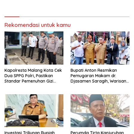
Anton: Budaya Harus Jadi
Kekuatan Ekonomi
Rekomendasi untuk kamu
Kapolresta Malang Kota Cek
Bupati Anton Resmikan
Dua SPPG Polri, Pastikan
Pemugaran Makam dr.
Standar Pemenuhan Gizi
Djasamen Saragih, Warisan
hingga Pengelolaan Limbah
Dokter Pertama Simalungun
Berjalan Optimal
Diabadikan untuk Generasi
Mendatang
Investasi Triliunan Rupiah
Perumda Tirta Kanjuruhan