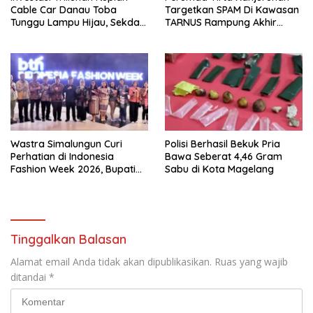
Cable Car Danau Toba
Targetkan SPAM Di Kawasan
Tunggu Lampu Hijau, Sekda
TARNUS Rampung Akhir
Simalungun: Kami Dukung,
Tahun
Tapi Harus Taat Aturan
Wastra Simalungun Curi
Polisi Berhasil Bekuk Pria
Perhatian di Indonesia
Bawa Seberat 4,46 Gram
Fashion Week 2026, Bupati
Sabu di Kota Magelang
Anton: Budaya Harus Jadi
Kekuatan Ekonomi
Tinggalkan Balasan
Alamat email Anda tidak akan dipublikasikan.
Ruas yang wajib
ditandai
*