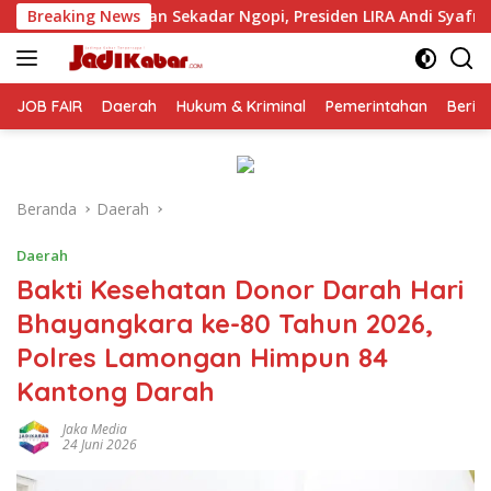
Langsung
dar Ngopi, Presiden LIRA Andi Syafrani Konsolidasikan Kekuata
Breaking News
ke
konten
JOB FAIR
Daerah
Hukum & Kriminal
Pemerintahan
Berit
Beranda
Daerah
Daerah
Bakti Kesehatan Donor Darah Hari
Bhayangkara ke-80 Tahun 2026,
Polres Lamongan Himpun 84
Kantong Darah
Jaka Media
24 Juni 2026