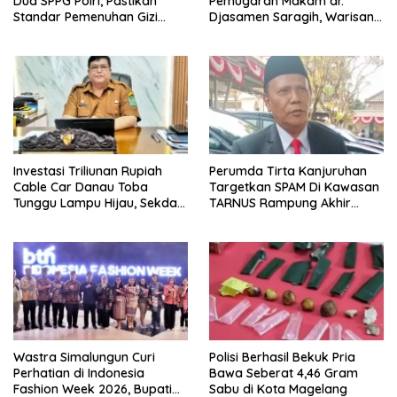
Dua SPPG Polri, Pastikan
Pemugaran Makam dr.
Standar Pemenuhan Gizi
Djasamen Saragih, Warisan
hingga Pengelolaan Limbah
Dokter Pertama Simalungun
Berjalan Optimal
Diabadikan untuk Generasi
Mendatang
Investasi Triliunan Rupiah
Perumda Tirta Kanjuruhan
Cable Car Danau Toba
Targetkan SPAM Di Kawasan
Tunggu Lampu Hijau, Sekda
TARNUS Rampung Akhir
Simalungun: Kami Dukung,
Tahun
Tapi Harus Taat Aturan
Wastra Simalungun Curi
Polisi Berhasil Bekuk Pria
Perhatian di Indonesia
Bawa Seberat 4,46 Gram
Fashion Week 2026, Bupati
Sabu di Kota Magelang