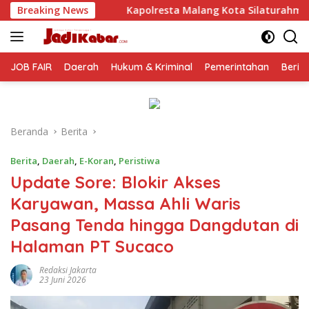
Langsung
lresta Malang Kota Silaturahmi ke PCNU, Perkuat Sinergi Ulam
Breaking News
ke
konten
JOB FAIR
Daerah
Hukum & Kriminal
Pemerintahan
Berit
Beranda
Berita
Berita
,
Daerah
,
E-Koran
,
Peristiwa
Update Sore: Blokir Akses
Karyawan, Massa Ahli Waris
Pasang Tenda hingga Dangdutan di
Halaman PT Sucaco
Redaksi Jakarta
23 Juni 2026