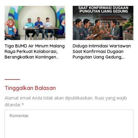
untuk Masyarakat
Perang Melawan Narkoba
Tiga BUMD Air Minum Malang
Diduga Intimidasi Wartawan
Raya Perkuat Kolaborasi,
Saat Konfirmasi Dugaan
Berangkatkan Kontingen
Pungutan Uang Gedung,
Menuju Seleksi Atlet
Anggota Komite SMAN 1
PORPAMNAS IX 2026
Tumpang ,Ketua DPD IWOI
Buka suara
Tinggalkan Balasan
Alamat email Anda tidak akan dipublikasikan.
Ruas yang wajib
ditandai
*