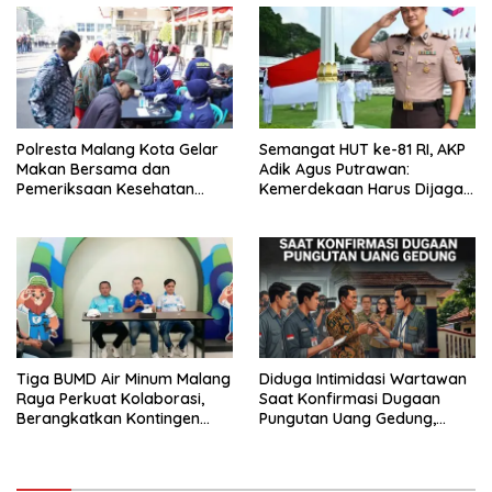
Polresta Malang Kota Gelar
Semangat HUT ke-81 RI, AKP
Makan Bersama dan
Adik Agus Putrawan:
Pemeriksaan Kesehatan
Kemerdekaan Harus Dijaga
Gratis, Perkuat Pelayanan
dengan Integritas dan
untuk Masyarakat
Perang Melawan Narkoba
Tiga BUMD Air Minum Malang
Diduga Intimidasi Wartawan
Raya Perkuat Kolaborasi,
Saat Konfirmasi Dugaan
Berangkatkan Kontingen
Pungutan Uang Gedung,
Menuju Seleksi Atlet
Anggota Komite SMAN 1
PORPAMNAS IX 2026
Tumpang ,Ketua DPD IWOI
Buka suara