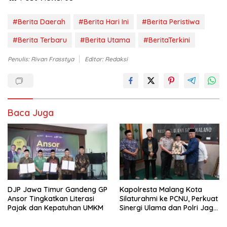
#Berita Daerah
#Berita Hari Ini
#Berita Peristiwa
#Berita Terbaru
#Berita Utama
#BeritaTerkini
Penulis: Rivan Frasstya
Editor: Redaksi
Baca Juga
DJP Jawa Timur Gandeng GP
Kapolresta Malang Kota
Ansor Tingkatkan Literasi
Silaturahmi ke PCNU, Perkuat
Pajak dan Kepatuhan UMKM
Sinergi Ulama dan Polri Jaga
Kamtibmas Khususnya
Persoalan Sosial