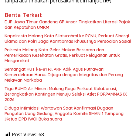
tanpa ada tindakan perusakan lebih lanjut. (
RF
)
Berita Terkait
DJP Jawa Timur Gandeng GP Ansor Tingkatkan Literasi Pajak
dan Kepatuhan UMKM
Kapolresta Malang Kota Silaturahmi ke PCNU, Perkuat Sinergi
Ulama dan Polri Jaga Kamtibmas Khususnya Persoalan Sosial
Polresta Malang Kota Gelar Makan Bersama dan
Pemeriksaan Kesehatan Gratis, Perkuat Pelayanan untuk
Masyarakat
Semangat HUT ke-81 RI, AKP Adik Agus Putrawan:
Kemerdekaan Harus Dijaga dengan Integritas dan Perang
Melawan Narkoba
Tiga BUMD Air Minum Malang Raya Perkuat Kolaborasi,
Berangkatkan Kontingen Menuju Seleksi Atlet PORPAMNAS IX
2026
Diduga Intimidasi Wartawan Saat Konfirmasi Dugaan
Pungutan Uang Gedung, Anggota Komite SMAN 1 Tumpang
,Ketua DPD IWOI Buka suara
Post Views:
68