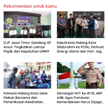
Rekomendasi untuk kamu
DJP Jawa Timur Gandeng GP
Kapolresta Malang Kota
Ansor Tingkatkan Literasi
Silaturahmi ke PCNU, Perkuat
Pajak dan Kepatuhan UMKM
Sinergi Ulama dan Polri Jaga
Kamtibmas Khususnya
Persoalan Sosial
Polresta Malang Kota Gelar
Semangat HUT ke-81 RI, AKP
Makan Bersama dan
Adik Agus Putrawan:
Pemeriksaan Kesehatan
Kemerdekaan Harus Dijaga
Gratis, Perkuat Pelayanan
dengan Integritas dan