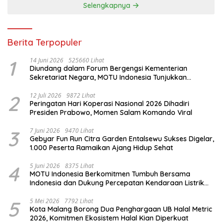
Selengkapnya
Berita Terpopuler
1
14 Juni 2026
525660 Lihat
Diundang dalam Forum Bergengsi Kementerian
Sekretariat Negara, MOTU Indonesia Tunjukkan
Komitmen untuk Indonesia
2
12 Juli 2026
9872 Lihat
Peringatan Hari Koperasi Nasional 2026 Dihadiri
Presiden Prabowo, Momen Salam Komando Viral
3
7 Juni 2026
9470 Lihat
Gebyar Fun Run Citra Garden Entalsewu Sukses Digelar,
1.000 Peserta Ramaikan Ajang Hidup Sehat
4
5 Juni 2026
8375 Lihat
MOTU Indonesia Berkomitmen Tumbuh Bersama
Indonesia dan Dukung Percepatan Kendaraan Listrik
Nasional
5
5 Mei 2026
7792 Lihat
Kota Malang Borong Dua Penghargaan UB Halal Metric
2026, Komitmen Ekosistem Halal Kian Diperkuat