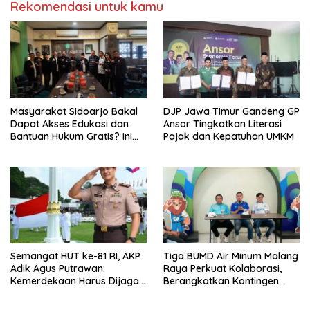
Rekomendasi untuk kamu
Masyarakat Sidoarjo Bakal
DJP Jawa Timur Gandeng GP
Dapat Akses Edukasi dan
Ansor Tingkatkan Literasi
Bantuan Hukum Gratis? Ini
Pajak dan Kepatuhan UMKM
Hasil Audiensinya
Semangat HUT ke-81 RI, AKP
Tiga BUMD Air Minum Malang
Adik Agus Putrawan:
Raya Perkuat Kolaborasi,
Kemerdekaan Harus Dijaga
Berangkatkan Kontingen
dengan Integritas dan
Menuju Seleksi Atlet
Perang Melawan Narkoba
PORPAMNAS IX 2026