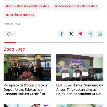
#KomisiNasionalDisabilitas
#MalangRamahDisabilitas
#PerdaDisabilitas
Penulis: Ryo
Baca Juga
Masyarakat Sidoarjo Bakal
DJP Jawa Timur Gandeng GP
Dapat Akses Edukasi dan
Ansor Tingkatkan Literasi
Bantuan Hukum Gratis? Ini
Pajak dan Kepatuhan UMKM
Hasil Audiensinya