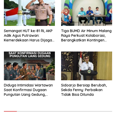
Semangat HUT ke-81 RI, AKP
Tiga BUMD Air Minum Malang
Adik Agus Putrawan:
Raya Perkuat Kolaborasi,
Kemerdekaan Harus Dijaga
Berangkatkan Kontingen
dengan Integritas dan
Menuju Seleksi Atlet
Perang Melawan Narkoba
PORPAMNAS IX 2026
Diduga Intimidasi Wartawan
Sidoarjo Bersiap Berubah,
Saat Konfirmasi Dugaan
Sekda Fenny: Perbaikan
Pungutan Uang Gedung,
Tidak Bisa Ditunda
Anggota Komite SMAN 1
Tumpang ,Ketua DPD IWOI
Buka suara