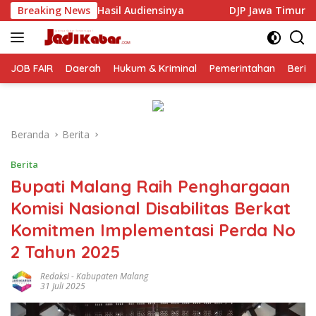
Langsung
iensinya
Breaking News
DJP Jawa Timur Gandeng GP Ansor Tingkatkan
ke
konten
JOB FAIR
Daerah
Hukum & Kriminal
Pemerintahan
Berit
Beranda
Berita
Berita
Bupati Malang Raih Penghargaan
Komisi Nasional Disabilitas Berkat
Komitmen Implementasi Perda No
2 Tahun 2025
Redaksi
-
Kabupaten Malang
31 Juli 2025