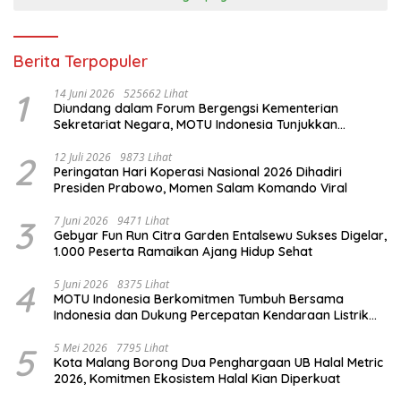
Berita Terpopuler
1
14 Juni 2026
525662 Lihat
Diundang dalam Forum Bergengsi Kementerian
Sekretariat Negara, MOTU Indonesia Tunjukkan
Komitmen untuk Indonesia
2
12 Juli 2026
9873 Lihat
Peringatan Hari Koperasi Nasional 2026 Dihadiri
Presiden Prabowo, Momen Salam Komando Viral
3
7 Juni 2026
9471 Lihat
Gebyar Fun Run Citra Garden Entalsewu Sukses Digelar,
1.000 Peserta Ramaikan Ajang Hidup Sehat
4
5 Juni 2026
8375 Lihat
MOTU Indonesia Berkomitmen Tumbuh Bersama
Indonesia dan Dukung Percepatan Kendaraan Listrik
Nasional
5
5 Mei 2026
7795 Lihat
Kota Malang Borong Dua Penghargaan UB Halal Metric
2026, Komitmen Ekosistem Halal Kian Diperkuat