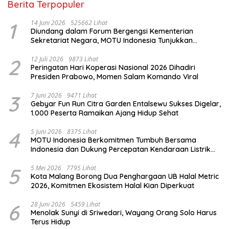
Berita Terpopuler
1
14 Juni 2026
525662 Lihat
Diundang dalam Forum Bergengsi Kementerian
Sekretariat Negara, MOTU Indonesia Tunjukkan
Komitmen untuk Indonesia
2
12 Juli 2026
9873 Lihat
Peringatan Hari Koperasi Nasional 2026 Dihadiri
Presiden Prabowo, Momen Salam Komando Viral
3
7 Juni 2026
9471 Lihat
Gebyar Fun Run Citra Garden Entalsewu Sukses Digelar,
1.000 Peserta Ramaikan Ajang Hidup Sehat
4
5 Juni 2026
8375 Lihat
MOTU Indonesia Berkomitmen Tumbuh Bersama
Indonesia dan Dukung Percepatan Kendaraan Listrik
Nasional
5
5 Mei 2026
7795 Lihat
Kota Malang Borong Dua Penghargaan UB Halal Metric
2026, Komitmen Ekosistem Halal Kian Diperkuat
6
28 Juni 2026
5459 Lihat
Menolak Sunyi di Sriwedari, Wayang Orang Solo Harus
Terus Hidup