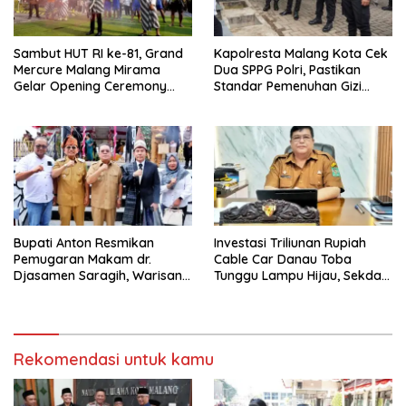
Sambut HUT RI ke-81, Grand
Kapolresta Malang Kota Cek
Mercure Malang Mirama
Dua SPPG Polri, Pastikan
Gelar Opening Ceremony
Standar Pemenuhan Gizi
Olimpiade Agustusan 2026
hingga Pengelolaan Limbah
Berjalan Optimal
Bupati Anton Resmikan
Investasi Triliunan Rupiah
Pemugaran Makam dr.
Cable Car Danau Toba
Djasamen Saragih, Warisan
Tunggu Lampu Hijau, Sekda
Dokter Pertama Simalungun
Simalungun: Kami Dukung,
Diabadikan untuk Generasi
Tapi Harus Taat Aturan
Mendatang
Rekomendasi untuk kamu