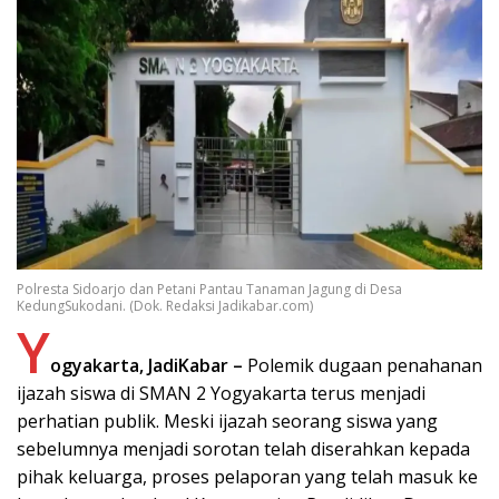
Polresta Sidoarjo dan Petani Pantau Tanaman Jagung di Desa
KedungSukodani. (Dok. Redaksi Jadikabar.com)
Y
ogyakarta, JadiKabar –
Polemik dugaan penahanan
ijazah siswa di SMAN 2 Yogyakarta terus menjadi
perhatian publik. Meski ijazah seorang siswa yang
sebelumnya menjadi sorotan telah diserahkan kepada
pihak keluarga, proses pelaporan yang telah masuk ke