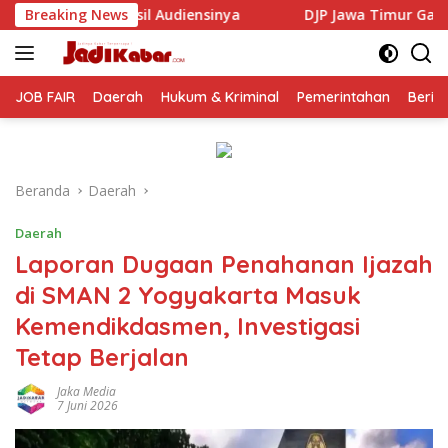
Langsung
sinya
Breaking News
DJP Jawa Timur Gandeng GP Ansor Tingkatkan Li
ke
konten
JOB FAIR
Daerah
Hukum & Kriminal
Pemerintahan
Berit
Beranda
Daerah
Daerah
Laporan Dugaan Penahanan Ijazah
di SMAN 2 Yogyakarta Masuk
Kemendikdasmen, Investigasi
Tetap Berjalan
Jaka Media
7 Juni 2026