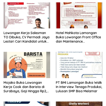
Lowongan Kerja Salesman
Hotel Mahkota Lamongan
TO Dibuka, CV Permadi Jaya
Buka Lowongan Front Office
Lestari Cari Kandidat untuk
dan Maintenance
Area Lamongan, Tuban, dan
Engineering, Simak
Bojonegoro
Syaratnya
Mojako Buka Lowongan
PT BMI Lamongan Buka Walk
Kerja Cook dan Barista di
In Interview Tenaga Produksi,
Surabaya, Gaji Hingga Rp2,5
Lulusan SMP Bisa Melamar
Juta per Bulan