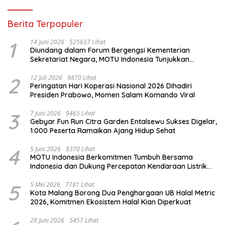
Berita Terpopuler
1
14 Juni 2026
525657 Lihat
Diundang dalam Forum Bergengsi Kementerian
Sekretariat Negara, MOTU Indonesia Tunjukkan
Komitmen untuk Indonesia
2
12 Juli 2026
9870 Lihat
Peringatan Hari Koperasi Nasional 2026 Dihadiri
Presiden Prabowo, Momen Salam Komando Viral
3
7 Juni 2026
9465 Lihat
Gebyar Fun Run Citra Garden Entalsewu Sukses Digelar,
1.000 Peserta Ramaikan Ajang Hidup Sehat
4
5 Juni 2026
8370 Lihat
MOTU Indonesia Berkomitmen Tumbuh Bersama
Indonesia dan Dukung Percepatan Kendaraan Listrik
Nasional
5
5 Mei 2026
7781 Lihat
Kota Malang Borong Dua Penghargaan UB Halal Metric
2026, Komitmen Ekosistem Halal Kian Diperkuat
28 Juni 2026
5457 Lihat