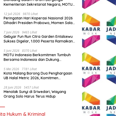
Kementerian Sekretariat Negara, MOTU
Indonesia Tunjukkan Komitmen untuk
Indonesia
12 Juli 2026
9870 Lihat
Peringatan Hari Koperasi Nasional 2026
Dihadiri Presiden Prabowo, Momen Salam
Komando Viral
7 Juni 2026
9465 Lihat
Gebyar Fun Run Citra Garden Entalsewu
Sukses Digelar, 1.000 Peserta Ramaikan
Ajang Hidup Sehat
5 Juni 2026
8370 Lihat
MOTU Indonesia Berkomitmen Tumbuh
Bersama Indonesia dan Dukung
Percepatan Kendaraan Listrik Nasional
5 Mei 2026
7781 Lihat
Kota Malang Borong Dua Penghargaan
UB Halal Metric 2026, Komitmen
Ekosistem Halal Kian Diperkuat
28 Juni 2026
5457 Lihat
Menolak Sunyi di Sriwedari, Wayang
Orang Solo Harus Terus Hidup
ita Hukum & Kriminal