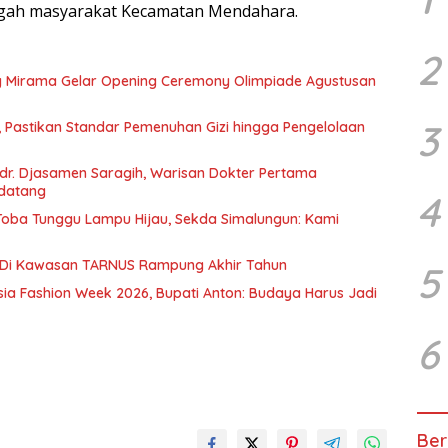
ngah masyarakat Kecamatan Mendahara.
2
g Mirama Gelar Opening Ceremony Olimpiade Agustusan
3
, Pastikan Standar Pemenuhan Gizi hingga Pengelolaan
r. Djasamen Saragih, Warisan Dokter Pertama
ndatang
4
u Toba Tunggu Lampu Hijau, Sekda Simalungun: Kami
 Di Kawasan TARNUS Rampung Akhir Tahun
5
sia Fashion Week 2026, Bupati Anton: Budaya Harus Jadi
6
Ber