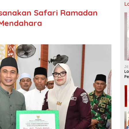
L
ksanakan Safari Ramadan
 Mendahara
26
Lo
Pe
Ar