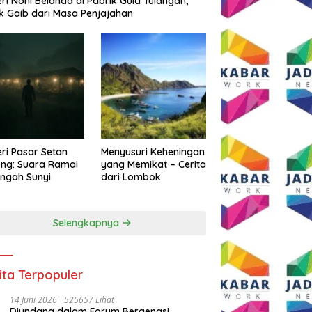
eri Noni Belanda di Pabrik Gula Tulangan,
k Gaib dari Masa Penjajahan
eri Pasar Setan
Menyusuri Keheningan
ng: Suara Ramai
yang Memikat – Cerita
engah Sunyi
dari Lombok
Selengkapnya
ita Terpopuler
14 Juni 2026
525657 Lihat
Diundang dalam Forum Bergengsi