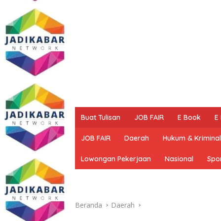
Buat Tulisan
JOB FAIR
E Book
E
JOB FAIR
Daerah
Hukum & Kriminal
Lowongan Pekerjaan
Nasional
Spo
Beranda
Daerah