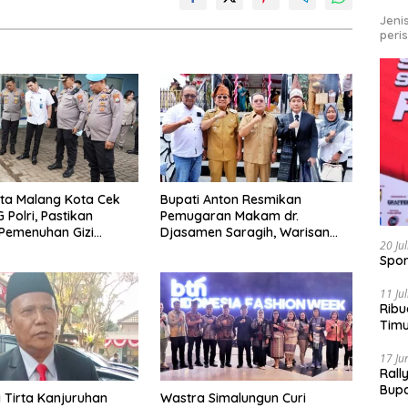
Jeni
peri
ta Malang Kota Cek
Bupati Anton Resmikan
 Polri, Pastikan
Pemugaran Makam dr.
Pemenuhan Gizi
Djasamen Saragih, Warisan
20 Ju
engelolaan Limbah
Dokter Pertama Simalungun
Spor
 Optimal
Diabadikan untuk Generasi
Mendatang
11 Ju
Ribu
Tim
Bike
17 Ju
Rall
Bup
Tirta Kanjuruhan
Wastra Simalungun Curi
Pari