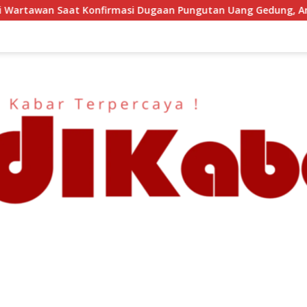
ugaan Pungutan Uang Gedung, Anggota Komite SMAN 1 Tumpang