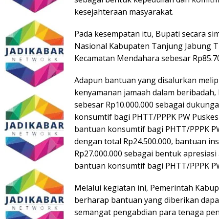
kesejahteraan masyarakat.
Pada kesempatan itu, Bupati secara si
Nasional Kabupaten Tanjung Jabung Tim
Kecamatan Mendahara sebesar Rp85.70
Adapun bantuan yang disalurkan meli
kenyamanan jamaah dalam beribadah,
sebesar Rp10.000.000 sebagai dukunga
konsumtif bagi PHTT/PPPK PW Puskes
bantuan konsumtif bagi PHTT/PPPK PW
dengan total Rp24.500.000, bantuan in
Rp27.000.000 sebagai bentuk apresiasi
bantuan konsumtif bagi PHTT/PPPK P
Melalui kegiatan ini, Pemerintah Kab
berharap bantuan yang diberikan dap
semangat pengabdian para tenaga pend