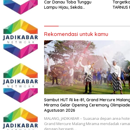
Car Danau Toba Tunggu
Targetk
Lampu Hijau, Sekda
TARNUS 
Simalungun: Kami Dukung, Tapi
Harus Taat Aturan
Rekomendasi untuk kamu
Sambut HUT RI ke-81, Grand Mercure Malan
Mirama Gelar Opening Ceremony Olimpiade
Agustusan 2026
MALANG, JADIKABAR – Suasana depan area hote
Grand Mercure Malang Mirama mendadak rama
dengan berganti…