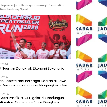
s laporan jurnalistik yang menginformasikan
stiwa tentang Sport
li 2026
t Tourism Dongkrak Ekonomi Sukoharjo
li 2026
an Peserta dari Berbagai Daerah di Jawa
ur Meriahkan Lamongan Bhayangkara Fun
 2026
ni 2026
y Asia Pasifik 2026 Digelar di Simalungun,
ati Anton: Momentum Emas Dongkrak
wisata dan Ekonomi Daerah