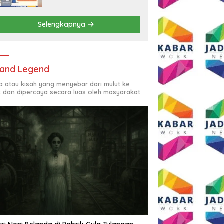
Rp2,5 Juta per Bulan
Selengkapnya
and Legend
ta atau kisah yang menyebar dari mulut ke
t dan dipercaya secara luas oleh masyarakat