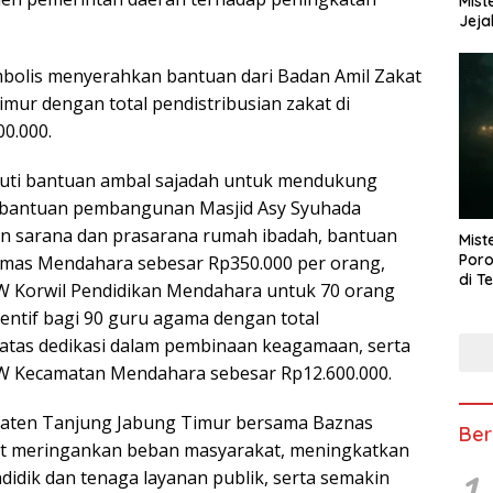
Mist
Jeja
mbolis menyerahkan bantuan dari Badan Amil Zakat
ur dengan total pendistribusian zakat di
0.000.
puti bantuan ambal sajadah untuk mendukung
 bantuan pembangunan Masjid Asy Syuhada
n sarana dan prasarana rumah ibadah, bantuan
Mist
Poro
mas Mendahara sebesar Rp350.000 per orang,
di T
 Korwil Pendidikan Mendahara untuk 70 orang
sentif bagi 90 guru agama dengan total
 atas dedikasi dalam pembinaan keagamaan, serta
W Kecamatan Mendahara sebesar Rp12.600.000.
upaten Tanjung Jabung Timur bersama Baznas
Ber
at meringankan beban masyarakat, meningkatkan
1
idik dan tenaga layanan publik, serta semakin