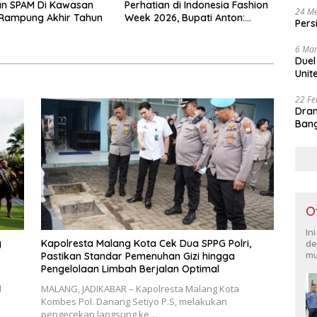
an SPAM Di Kawasan
Perhatian di Indonesia Fashion
24 Me
Rampung Akhir Tahun
Week 2026, Bupati Anton:
Pers
Budaya Harus Jadi Kekuatan
Ekonomi
6 Mar
Duel
Unit
22 Fe
Dram
Bang
O
In
g
Kapolresta Malang Kota Cek Dua SPPG Polri,
de
mu
Pastikan Standar Pemenuhan Gizi hingga
Pengelolaan Limbah Berjalan Optimal
l
MALANG, JADIKABAR – Kapolresta Malang Kota
i
Kombes Pol. Danang Setiyo P.S, melakukan
pengecekan langsung ke…