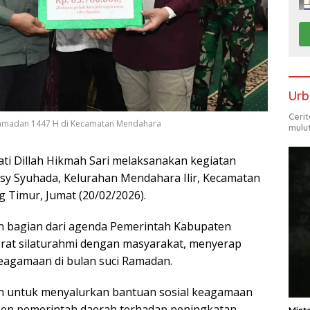
Urb
Ceri
 Ramadan 1447 H di Kecamatan Mendahara
mulu
ti Dillah Hikmah Sari melaksanakan kegiatan
 Asy Syuhada, Kelurahan Mendahara Ilir, Kecamatan
Timur, Jumat (20/02/2026).
n bagian dari agenda Pemerintah Kabupaten
at silaturahmi dengan masyarakat, menyerap
 keagamaan di bulan suci Ramadan.
n untuk menyalurkan bantuan sosial keagamaan
men pemerintah daerah terhadap peningkatan