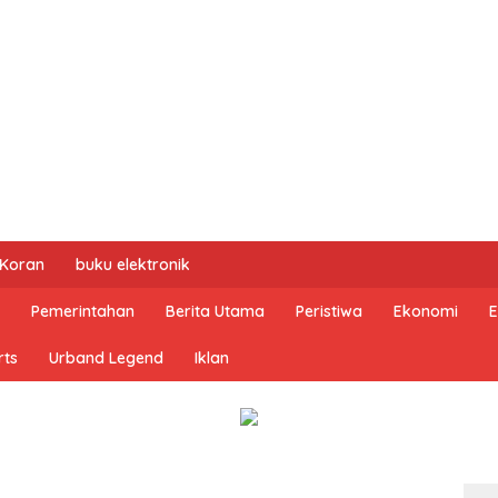
 Koran
buku elektronik
Pemerintahan
Berita Utama
Peristiwa
Ekonomi
E
rts
Urband Legend
Iklan