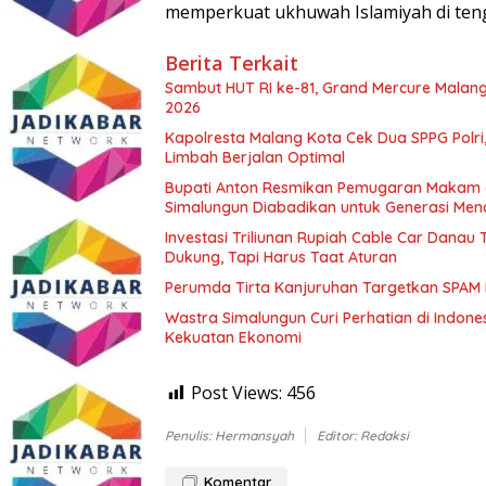
memperkuat ukhuwah Islamiyah di te
Berita Terkait
Sambut HUT RI ke-81, Grand Mercure Malan
2026
Kapolresta Malang Kota Cek Dua SPPG Polri
Limbah Berjalan Optimal
Bupati Anton Resmikan Pemugaran Makam d
Simalungun Diabadikan untuk Generasi Me
Investasi Triliunan Rupiah Cable Car Dana
Dukung, Tapi Harus Taat Aturan
Perumda Tirta Kanjuruhan Targetkan SPAM
Wastra Simalungun Curi Perhatian di Indone
Kekuatan Ekonomi
Post Views:
456
Penulis: Hermansyah
Editor: Redaksi
Komentar