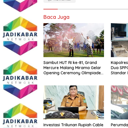
Baca Juga
Sambut HUT RI ke-81, Grand
Kapolres
Mercure Malang Mirama Gelar
Dua SPPG
Opening Ceremony Olimpiade
Standar 
Agustusan 2026
hingga P
Berjalan
Investasi Triliunan Rupiah Cable
Perumda 