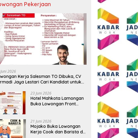
owongan Pekerjaan
 Juni 2026
wongan Kerja Salesman TO Dibuka, CV
rmadi Jaya Lestari Cari Kandidat untuk
ea Lamongan, Tuban, dan Bojonegoro
23 Juni 2026
Hotel Mahkota Lamongan
Buka Lowongan Front
Office dan Maintenance
Engineering, Simak
Syaratnya
21 Juni 2026
Mojako Buka Lowongan
Kerja Cook dan Barista di
Surabaya, Gaji Hingga