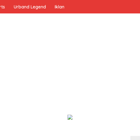
rts
Urband Legend
Iklan