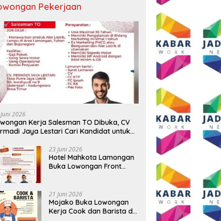
owongan Pekerjaan
 Juni 2026
wongan Kerja Salesman TO Dibuka, CV
rmadi Jaya Lestari Cari Kandidat untuk
ea Lamongan, Tuban, dan Bojonegoro
23 Juni 2026
Hotel Mahkota Lamongan
Buka Lowongan Front
Office dan Maintenance
Engineering, Simak
Syaratnya
21 Juni 2026
Mojako Buka Lowongan
Kerja Cook dan Barista di
Surabaya, Gaji Hingga