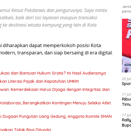
Jeni
emui Ketua Pokdarwis dan pengurusnya. Saya minta
peri
katkan, baik dari sisi layanan maupun transaksi
g ke destinasi wisata kampung yang lain di Kota
i diharapkan dapat memperkokoh posisi Kota
dern, transparan, dan siap bersaing di era digital.
kasi dan Bantuan Hukum Gratis? Ini Hasil Audiensinya
20 Ju
kan Literasi Pajak dan Kepatuhan UMKM
Spor
awan: Kemerdekaan Harus Dijaga dengan Integritas dan
11 Ju
Ribu
olaborasi, Berangkatkan Kontingen Menuju Seleksi Atlet
Tim
Bike
17 Ju
asi Dugaan Pungutan Uang Gedung, Anggota Komite SMAN
Rall
Bup
baikan Tidak Bisa Ditunda
Pari