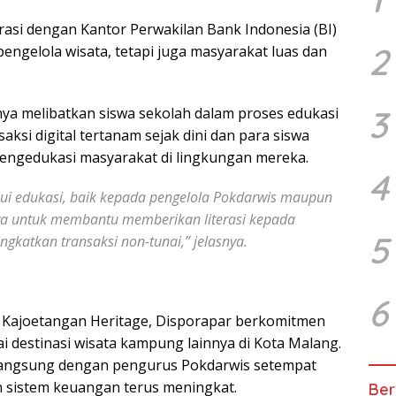
asi dengan Kantor Perwakilan Bank Indonesia (BI)
2
engelola wisata, tetapi juga masyarakat luas dan
3
a melibatkan siswa sekolah dalam proses edukasi
aksi digital tertanam sejak dini dan para siswa
engedukasi masyarakat di lingkungan mereka.
4
i edukasi, baik kepada pengelola Pokdarwis maupun
wa untuk membantu memberikan literasi kepada
5
katkan transaksi non-tunai,” jelasnya.
6
n Kajoetangan Heritage, Disporapar berkomitmen
ai destinasi wisata kampung lainnya di Kota Malang.
 langsung dengan pengurus Pokdarwis setempat
n sistem keuangan terus meningkat.
Ber