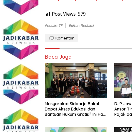
Post Views:
579
Penulis: TF
Editor: Redaksi
Komentar
Baca Juga
Masyarakat Sidoarjo Bakal
DJP Jaw
Dapat Akses Edukasi dan
Ansor Ti
Bantuan Hukum Gratis? Ini Hasil
Pajak d
Audiensinya