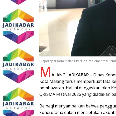
Disporapar Kota Malang Perluas Implementasi Pemb
M
ALANG, JADIKABAR
– Dinas Kepem
Kota Malang terus memperkuat tata kelol
pembayaran. Hal ini ditegaskan oleh K
QRISMA Festival 2026 yang diadakan pad
Baihaqi menyampaikan bahwa penggunaa
kunci utama dalam menciptakan akuntab