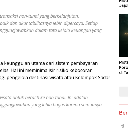
Mist
Jeja
ransaksi non-tunai yang berkelanjutan,
aik dan akuntabilitasnya lebih dipercaya. Setiap
anggungjawabkan dalam tata kelola keuangan yang
Mist
hwa keunggulan utama dari sistem pembayaran
Poro
jelas. Hal ini meminimalisir risiko kebocoran
di T
i pengelola destinasi wisata atau Kelompok Sadar
sata untuk beralih ke non-tunai. Ini adalah
ggungjawaban yang lebih bagus karena semuanya
Ber
1