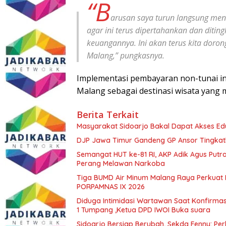
“B
arusan saya turun langsung men
agar ini terus dipertahankan dan diting
keuangannya. Ini akan terus kita doron
Malang,” pungkasnya.
Implementasi pembayaran non-tunai in
Malang sebagai destinasi wisata yang mo
Berita Terkait
Masyarakat Sidoarjo Bakal Dapat Akses Edu
DJP Jawa Timur Gandeng GP Ansor Tingkat
Semangat HUT ke-81 RI, AKP Adik Agus Putr
Perang Melawan Narkoba
Tiga BUMD Air Minum Malang Raya Perkuat K
PORPAMNAS IX 2026
Diduga Intimidasi Wartawan Saat Konfirm
1 Tumpang ,Ketua DPD IWOI Buka suara
Sidoarjo Bersiap Berubah, Sekda Fenny: Per