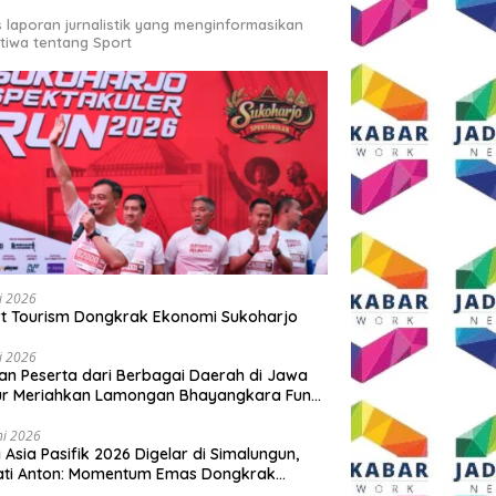
s laporan jurnalistik yang menginformasikan
stiwa tentang Sport
li 2026
t Tourism Dongkrak Ekonomi Sukoharjo
li 2026
an Peserta dari Berbagai Daerah di Jawa
ur Meriahkan Lamongan Bhayangkara Fun
 2026
ni 2026
y Asia Pasifik 2026 Digelar di Simalungun,
ati Anton: Momentum Emas Dongkrak
wisata dan Ekonomi Daerah