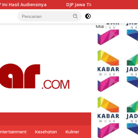
 Jawa Timur Gandeng GP Ansor Tingkatkan Literasi Pajak dan
tutup
ntertainment
Kesehatan
Kuliner