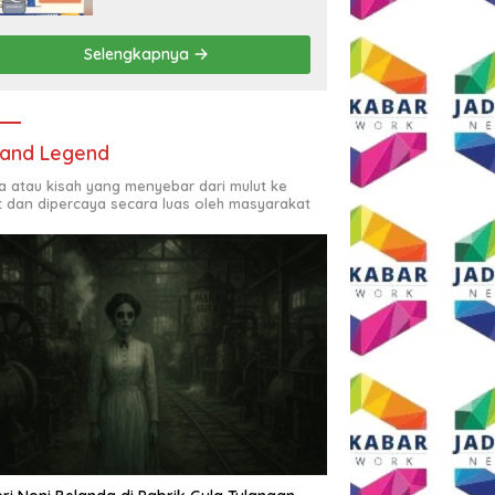
Rp2,5 Juta per Bulan
Selengkapnya
and Legend
ta atau kisah yang menyebar dari mulut ke
t dan dipercaya secara luas oleh masyarakat