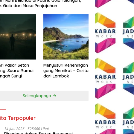
eri Noni Belanda di Pabrik Gula Tulangan,
k Gaib dari Masa Penjajahan
eri Pasar Setan
Menyusuri Keheningan
ng: Suara Ramai
yang Memikat – Cerita
engah Sunyi
dari Lombok
Selengkapnya
ita Terpopuler
14 Juni 2026
525660 Lihat
Diundang dalam Forum Bergengsi