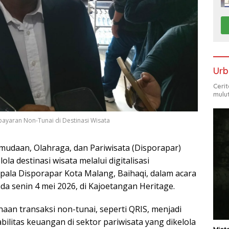
Urb
Ceri
mulu
ayaran Non-Tunai di Destinasi Wisata
udaan, Olahraga, dan Pariwisata (Disporapar)
a destinasi wisata melalui digitalisasi
epala Disporapar Kota Malang, Baihaqi, dalam acara
a senin 4 mei 2026, di Kajoetangan Heritage.
n transaksi non-tunai, seperti QRIS, menjadi
ilitas keuangan di sektor pariwisata yang dikelola