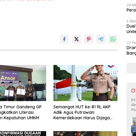
24 Me
Pers
6 Mar
Duel
Unit
22 Fe
Dram
Bang
O
In
de
a Timur Gandeng GP
Semangat HUT ke-81 RI, AKP
mu
ngkatkan Literasi
Adik Agus Putrawan:
an Kepatuhan UMKM
Kemerdekaan Harus Dijaga
dengan Integritas dan Perang
Melawan Narkoba