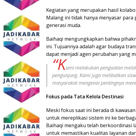
Kegiatan yang merupakan hasil kolabor
Malang ini tidak hanya menyasar para p
generasi muda.
Baihaqi mengungkapkan bahwa pihakny
ini. Tujuannya adalah agar budaya trans
dapat menjadi agen perubahan yang m
“K
ami melakukan penguatan melalu
pengunjung. Kami juga melibatkan sis
masyarakat mengenai pentingnya mening
Fokus pada Tata Kelola Destinasi
Meski fokus saat ini berada di kawasa
untuk mereplikasi sistem ini ke berbag
Baihaqi mengaku telah berkoordinasi
untuk memastikan kualitas layanan da