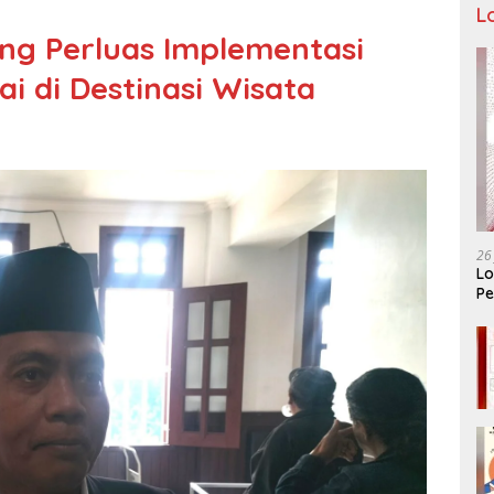
L
ng Perluas Implementasi
 di Destinasi Wisata
26
Lo
Pe
Ar