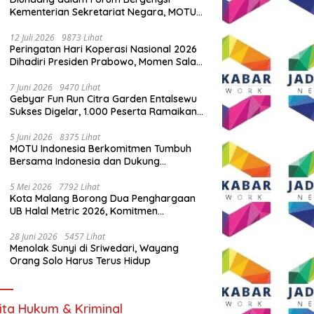
Kementerian Sekretariat Negara, MOTU
Indonesia Tunjukkan Komitmen untuk
Indonesia
12 Juli 2026
9873 Lihat
Peringatan Hari Koperasi Nasional 2026
Dihadiri Presiden Prabowo, Momen Salam
Komando Viral
7 Juni 2026
9470 Lihat
Gebyar Fun Run Citra Garden Entalsewu
Sukses Digelar, 1.000 Peserta Ramaikan
Ajang Hidup Sehat
5 Juni 2026
8375 Lihat
MOTU Indonesia Berkomitmen Tumbuh
Bersama Indonesia dan Dukung
Percepatan Kendaraan Listrik Nasional
5 Mei 2026
7792 Lihat
Kota Malang Borong Dua Penghargaan
UB Halal Metric 2026, Komitmen
Ekosistem Halal Kian Diperkuat
28 Juni 2026
5457 Lihat
Menolak Sunyi di Sriwedari, Wayang
Orang Solo Harus Terus Hidup
ita Hukum & Kriminal