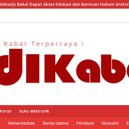
i dan Bantuan Hukum Gratis? Ini Hasil Audiensinya
DJP
 Koran
buku elektronik
Pemerintahan
Berita Utama
Peristiwa
Ekonomi
E