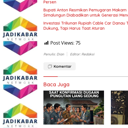
Persen
Bupati Anton Resmikan Pemugaran Makam d
Simalungun Diabadikan untuk Generasi Me
Investasi Triliunan Rupiah Cable Car Dana
Dukung, Tapi Harus Taat Aturan
Post Views:
75
Penulis: Dian
Editor: Redaksi
Komentar
Baca Juga