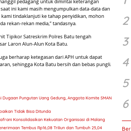
manggil pedagang untuk dimintai keterangan
, saat ini kami masih mengumpulkan data-data dan
 kami tindaklanjuti ke tahap penyidikan, mohon
2
da rekan-rekan media,” tandasnya.
Unit Tipikor Satreskrim Polres Batu tengah
3
sar Laron Alun-Alun Kota Batu.
uga berharap ketegasan dari APH untuk dapat
4
aran, sehingga Kota Batu bersih dan bebas pungli.
5
asi Dugaan Pungutan Uang Gedung, Anggota Komite SMAN
6
baikan Tidak Bisa Ditunda
afrani Konsolidasikan Kekuatan Organisasi di Malang
Penerimaan Tembus Rp16,08 Triliun dan Tumbuh 25,04
Ber