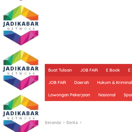
Buat Tulisan
JOB FAIR
E Book
E
JOB FAIR
Daerah
Hukum & Kriminal
Lowongan Pekerjaan
Nasional
Spo
Beranda
Berita