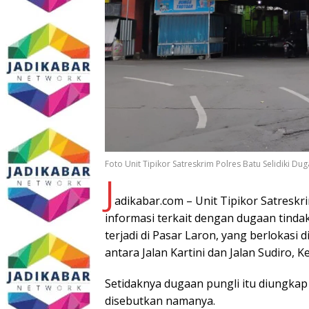
Foto Unit Tipikor Satreskrim Polres Batu Selidiki Du
J
adikabar.com – Unit Tipikor Satresk
informasi terkait dengan dugaan tindak
terjadi di Pasar Laron, yang berlokasi
antara Jalan Kartini dan Jalan Sudiro, 
Setidaknya dugaan pungli itu diungka
disebutkan namanya.