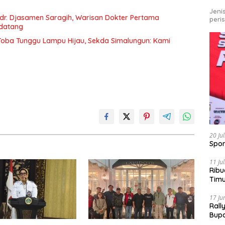
Jeni
r. Djasamen Saragih, Warisan Dokter Pertama
peri
ndatang
u Toba Tunggu Lampu Hijau, Sekda Simalungun: Kami
20 Ju
Spor
11 Ju
Ribu
Tim
Bike
17 Ju
Rall
Bup
Pari