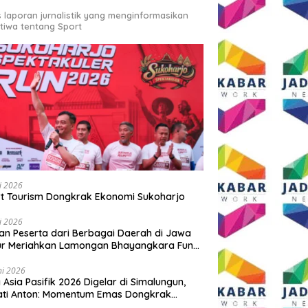
s laporan jurnalistik yang menginformasikan
stiwa tentang Sport
li 2026
t Tourism Dongkrak Ekonomi Sukoharjo
li 2026
an Peserta dari Berbagai Daerah di Jawa
ur Meriahkan Lamongan Bhayangkara Fun
 2026
ni 2026
y Asia Pasifik 2026 Digelar di Simalungun,
ati Anton: Momentum Emas Dongkrak
wisata dan Ekonomi Daerah