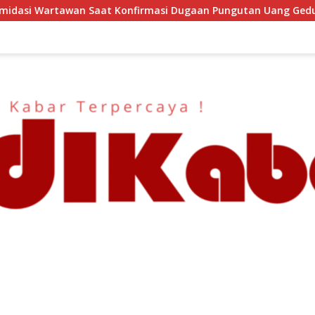
masi Dugaan Pungutan Uang Gedung, Anggota Komite SMAN 1 T