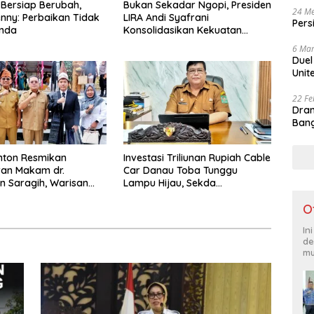
 Bersiap Berubah,
Bukan Sekadar Ngopi, Presiden
24 Me
nny: Perbaikan Tidak
LIRA Andi Syafrani
Pers
unda
Konsolidasikan Kekuatan
Organisasi di Malang
6 Mar
Duel
Unit
22 Fe
Dram
Bang
nton Resmikan
Investasi Triliunan Rupiah Cable
an Makam dr.
Car Danau Toba Tunggu
 Saragih, Warisan
Lampu Hijau, Sekda
Pertama Simalungun
Simalungun: Kami Dukung, Tapi
O
an untuk Generasi
Harus Taat Aturan
ng
In
de
mu