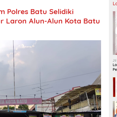
L
m Polres Batu Selidiki
ar Laron Alun-Alun Kota Batu
26
Lo
Pe
Ar