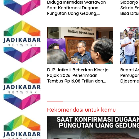
Diduga Intimidasi Wartawan
Sidoarjo
Saat Konfirmasi Dugaan
Sekda Fe
Pungutan Uang Gedung,
Bisa Dit
Anggota Komite SMAN 1
Tumpang ,Ketua DPD IWOI
Buka suara
DJP Jatim II Beberkan Kinerja
Bupati A
Pajak 2026, Penerimaan
Pemugar
Tembus Rp16,08 Triliun dan
Djasamen
Tumbuh 25,04 Persen
Dokter 
Diabadik
Mendata
Rekomendasi untuk kamu