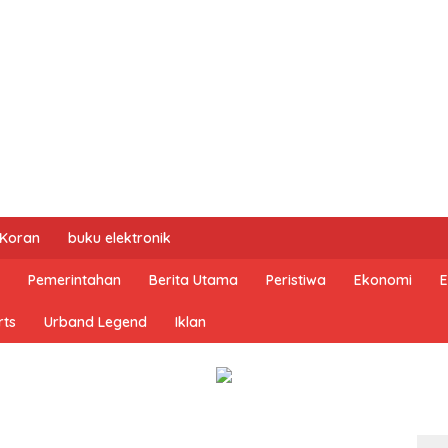
 Koran
buku elektronik
Pemerintahan
Berita Utama
Peristiwa
Ekonomi
E
rts
Urband Legend
Iklan