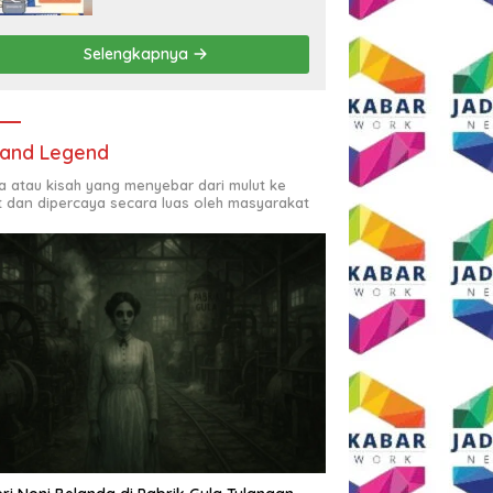
Rp2,5 Juta per Bulan
Selengkapnya
and Legend
ta atau kisah yang menyebar dari mulut ke
t dan dipercaya secara luas oleh masyarakat