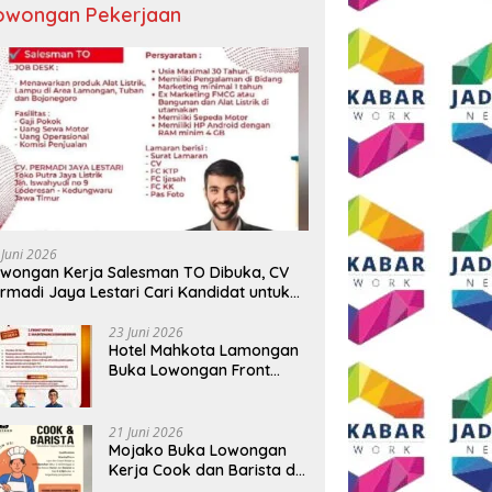
owongan Pekerjaan
 Juni 2026
wongan Kerja Salesman TO Dibuka, CV
rmadi Jaya Lestari Cari Kandidat untuk
ea Lamongan, Tuban, dan Bojonegoro
23 Juni 2026
Hotel Mahkota Lamongan
Buka Lowongan Front
Office dan Maintenance
Engineering, Simak
Syaratnya
21 Juni 2026
Mojako Buka Lowongan
Kerja Cook dan Barista di
Surabaya, Gaji Hingga