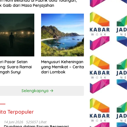
eri Noni Belanda di Pabrik Gula Tulangan,
k Gaib dari Masa Penjajahan
eri Pasar Setan
Menyusuri Keheningan
ng: Suara Ramai
yang Memikat – Cerita
engah Sunyi
dari Lombok
Selengkapnya
ita Terpopuler
14 Juni 2026
525657 Lihat
Diundang dalam Forum Bergengsi