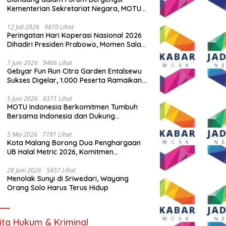
Kementerian Sekretariat Negara, MOTU
Indonesia Tunjukkan Komitmen untuk
Indonesia
12 Juli 2026
9870 Lihat
Peringatan Hari Koperasi Nasional 2026
Dihadiri Presiden Prabowo, Momen Salam
Komando Viral
7 Juni 2026
9466 Lihat
Gebyar Fun Run Citra Garden Entalsewu
Sukses Digelar, 1.000 Peserta Ramaikan
Ajang Hidup Sehat
5 Juni 2026
8371 Lihat
MOTU Indonesia Berkomitmen Tumbuh
Bersama Indonesia dan Dukung
Percepatan Kendaraan Listrik Nasional
5 Mei 2026
7781 Lihat
Kota Malang Borong Dua Penghargaan
UB Halal Metric 2026, Komitmen
Ekosistem Halal Kian Diperkuat
28 Juni 2026
5457 Lihat
Menolak Sunyi di Sriwedari, Wayang
Orang Solo Harus Terus Hidup
ita Hukum & Kriminal