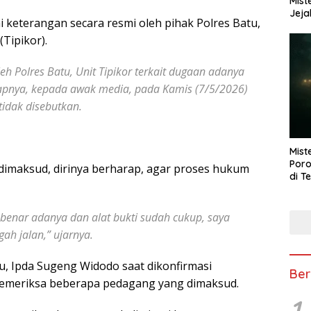
Mist
Jeja
i keterangan secara resmi oleh pihak Polres Batu,
Tipikor).
eh Polres Batu, Unit Tipikor terkait dugaan adanya
kapnya, kepada awak media, pada Kamis (7/5/2026)
idak disebutkan.
Mist
Poro
dimaksud, dirinya berharap, agar proses hukum
di T
 benar adanya dan alat bukti sudah cukup, saya
gah jalan,” ujarnya.
tu, Ipda Sugeng Widodo saat dikonfirmasi
Ber
emeriksa beberapa pedagang yang dimaksud.
1