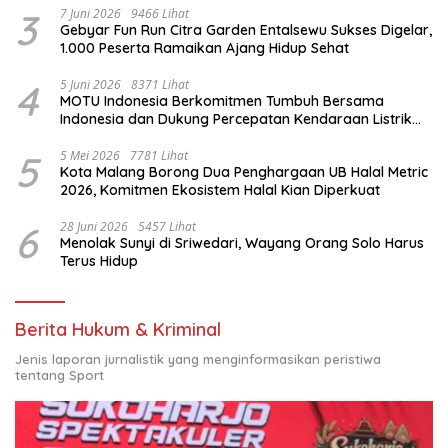
3
7 Juni 2026
9466 Lihat
Gebyar Fun Run Citra Garden Entalsewu Sukses Digelar,
1.000 Peserta Ramaikan Ajang Hidup Sehat
4
5 Juni 2026
8371 Lihat
MOTU Indonesia Berkomitmen Tumbuh Bersama
Indonesia dan Dukung Percepatan Kendaraan Listrik
Nasional
5
5 Mei 2026
7781 Lihat
Kota Malang Borong Dua Penghargaan UB Halal Metric
2026, Komitmen Ekosistem Halal Kian Diperkuat
6
28 Juni 2026
5457 Lihat
Menolak Sunyi di Sriwedari, Wayang Orang Solo Harus
Terus Hidup
Berita Hukum & Kriminal
Jenis laporan jurnalistik yang menginformasikan peristiwa
tentang Sport