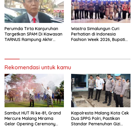
Perumda Tirta Kanjuruhan
Wastra Simalungun Curi
Targetkan SPAM Di Kawasan
Perhatian di Indonesia
TARNUS Rampung Akhir
Fashion Week 2026, Bupati
Tahun
Anton: Budaya Harus Jadi
Kekuatan Ekonomi
Rekomendasi untuk kamu
Sambut HUT RI ke-81, Grand
Kapolresta Malang Kota Cek
Mercure Malang Mirama
Dua SPPG Polri, Pastikan
Gelar Opening Ceremony
Standar Pemenuhan Gizi
Olimpiade Agustusan 2026
hingga Pengelolaan Limbah
Berjalan Optimal