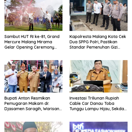
Sambut HUT RI ke-81, Grand
Kapolresta Malang Kota Cek
Mercure Malang Mirama
Dua SPPG Polri, Pastikan
Gelar Opening Ceremony
Standar Pemenuhan Gizi
Olimpiade Agustusan 2026
hingga Pengelolaan Limbah
Berjalan Optimal
Bupati Anton Resmikan
Investasi Triliunan Rupiah
Pemugaran Makam dr.
Cable Car Danau Toba
Djasamen Saragih, Warisan
Tunggu Lampu Hijau, Sekda
Dokter Pertama Simalungun
Simalungun: Kami Dukung,
Diabadikan untuk Generasi
Tapi Harus Taat Aturan
Mendatang