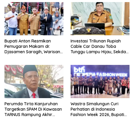
Bupati Anton Resmikan
Investasi Triliunan Rupiah
Pemugaran Makam dr.
Cable Car Danau Toba
Djasamen Saragih, Warisan
Tunggu Lampu Hijau, Sekda
Dokter Pertama Simalungun
Simalungun: Kami Dukung,
Diabadikan untuk Generasi
Tapi Harus Taat Aturan
Mendatang
Perumda Tirta Kanjuruhan
Wastra Simalungun Curi
Targetkan SPAM Di Kawasan
Perhatian di Indonesia
TARNUS Rampung Akhir
Fashion Week 2026, Bupati
Tahun
Anton: Budaya Harus Jadi
Kekuatan Ekonomi