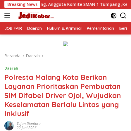
Langsung
Anggota Komite SMAN 1 Tumpang ,Ketua DPD IWOI Buka suara
Breaking News
ke
konten
JOB FAIR
Daerah
Hukum & Kriminal
Pemerintahan
Berit
Beranda
Daerah
Daerah
Polresta Malang Kota Berikan
Layanan Prioritaskan Pembuatan
SIM Difabel Driver Ojol, Wujudkan
Keselamatan Berlalu Lintas yang
Inklusif
Tofan Diantoro
22 Juni 2026