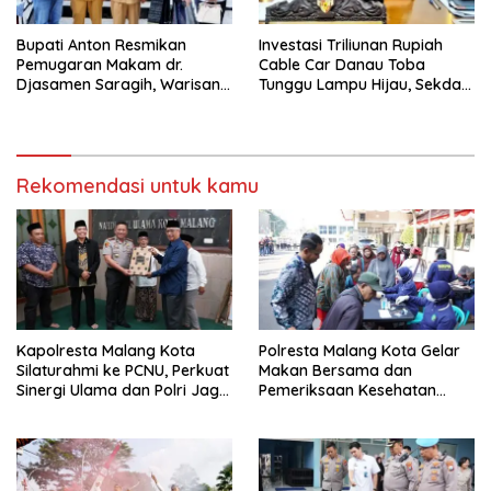
Bupati Anton Resmikan
Investasi Triliunan Rupiah
Pemugaran Makam dr.
Cable Car Danau Toba
Djasamen Saragih, Warisan
Tunggu Lampu Hijau, Sekda
Dokter Pertama Simalungun
Simalungun: Kami Dukung,
Diabadikan untuk Generasi
Tapi Harus Taat Aturan
Mendatang
Rekomendasi untuk kamu
Kapolresta Malang Kota
Polresta Malang Kota Gelar
Silaturahmi ke PCNU, Perkuat
Makan Bersama dan
Sinergi Ulama dan Polri Jaga
Pemeriksaan Kesehatan
Kamtibmas Khususnya
Gratis, Perkuat Pelayanan
Persoalan Sosial
untuk Masyarakat