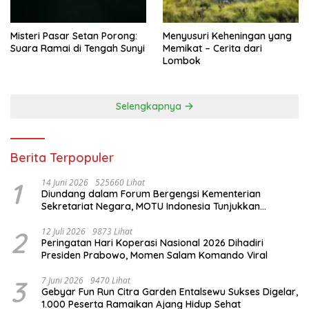
Misteri Pasar Setan Porong:
Menyusuri Keheningan yang
Suara Ramai di Tengah Sunyi
Memikat – Cerita dari
Lombok
Selengkapnya
Berita Terpopuler
1
14 Juni 2026
525660 Lihat
Diundang dalam Forum Bergengsi Kementerian
Sekretariat Negara, MOTU Indonesia Tunjukkan
Komitmen untuk Indonesia
2
12 Juli 2026
9873 Lihat
Peringatan Hari Koperasi Nasional 2026 Dihadiri
Presiden Prabowo, Momen Salam Komando Viral
3
7 Juni 2026
9470 Lihat
Gebyar Fun Run Citra Garden Entalsewu Sukses Digelar,
1.000 Peserta Ramaikan Ajang Hidup Sehat