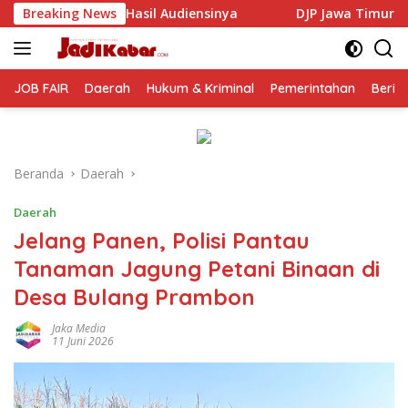
Langsung
udiensinya
Breaking News
DJP Jawa Timur Gandeng GP Ansor Tingkatka
ke
konten
JOB FAIR
Daerah
Hukum & Kriminal
Pemerintahan
Berit
Beranda
Daerah
Daerah
Jelang Panen, Polisi Pantau
Tanaman Jagung Petani Binaan di
Desa Bulang Prambon
Jaka Media
11 Juni 2026