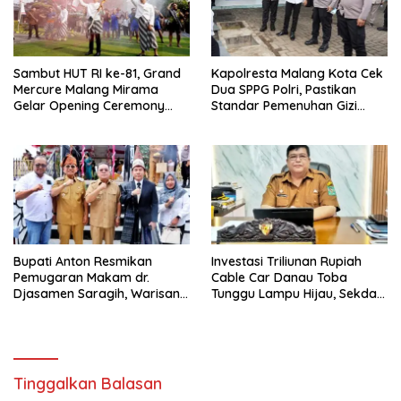
Sambut HUT RI ke-81, Grand
Kapolresta Malang Kota Cek
Mercure Malang Mirama
Dua SPPG Polri, Pastikan
Gelar Opening Ceremony
Standar Pemenuhan Gizi
Olimpiade Agustusan 2026
hingga Pengelolaan Limbah
Berjalan Optimal
Bupati Anton Resmikan
Investasi Triliunan Rupiah
Pemugaran Makam dr.
Cable Car Danau Toba
Djasamen Saragih, Warisan
Tunggu Lampu Hijau, Sekda
Dokter Pertama Simalungun
Simalungun: Kami Dukung,
Diabadikan untuk Generasi
Tapi Harus Taat Aturan
Mendatang
Tinggalkan Balasan