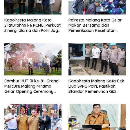
Kapolresta Malang Kota
Polresta Malang Kota Gelar
Silaturahmi ke PCNU, Perkuat
Makan Bersama dan
Sinergi Ulama dan Polri Jaga
Pemeriksaan Kesehatan
Kamtibmas Khususnya
Gratis, Perkuat Pelayanan
Persoalan Sosial
untuk Masyarakat
Sambut HUT RI ke-81, Grand
Kapolresta Malang Kota Cek
Mercure Malang Mirama
Dua SPPG Polri, Pastikan
Gelar Opening Ceremony
Standar Pemenuhan Gizi
Olimpiade Agustusan 2026
hingga Pengelolaan Limbah
Berjalan Optimal