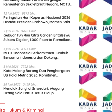
Kementerian Sekretariat Negara, MOTU
Indonesia Tunjukkan Komitmen untuk
Indonesia
12 Juli 2026
9873 Lihat
Peringatan Hari Koperasi Nasional 2026
Dihadiri Presiden Prabowo, Momen Salam
Komando Viral
7 Juni 2026
9470 Lihat
Gebyar Fun Run Citra Garden Entalsewu
Sukses Digelar, 1.000 Peserta Ramaikan
Ajang Hidup Sehat
5 Juni 2026
8375 Lihat
MOTU Indonesia Berkomitmen Tumbuh
Bersama Indonesia dan Dukung
Percepatan Kendaraan Listrik Nasional
5 Mei 2026
7792 Lihat
Kota Malang Borong Dua Penghargaan
UB Halal Metric 2026, Komitmen
Ekosistem Halal Kian Diperkuat
28 Juni 2026
5459 Lihat
Menolak Sunyi di Sriwedari, Wayang
Orang Solo Harus Terus Hidup
ita Hukum & Kriminal