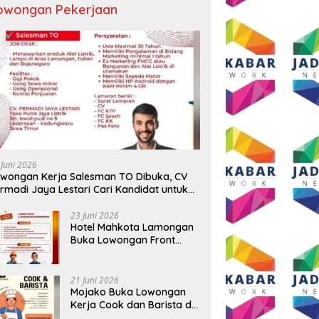
owongan Pekerjaan
 Juni 2026
wongan Kerja Salesman TO Dibuka, CV
rmadi Jaya Lestari Cari Kandidat untuk
ea Lamongan, Tuban, dan Bojonegoro
23 Juni 2026
Hotel Mahkota Lamongan
Buka Lowongan Front
Office dan Maintenance
Engineering, Simak
Syaratnya
21 Juni 2026
Mojako Buka Lowongan
Kerja Cook dan Barista di
Surabaya, Gaji Hingga