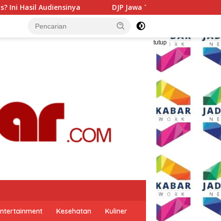
DJP Jawa Timur Gandeng GP Ansor Tingkatkan Literasi Pajak 
tutup
ntertainment
Kesehatan
Kuliner