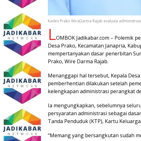
Kades Prako WiraDarma Rajab evaluasi administras
L
OMBOK Jadikabar.com – Polemik pem
Desa Prako, Kecamatan Janapria, Kab
mempertanyakan dasar penerbitan Sura
Prako, Wire Darma Rajab.
Menanggapi hal tersebut, Kepala Desa
pemberhentian dilakukan setelah pemer
kelengkapan administrasi perangkat de
Ia mengungkapkan, sebelumnya seluruh
persyaratan administrasi sebagai dasar
Tanda Penduduk (KTP), Kartu Keluarga
“Memang yang bersangkutan sudah men