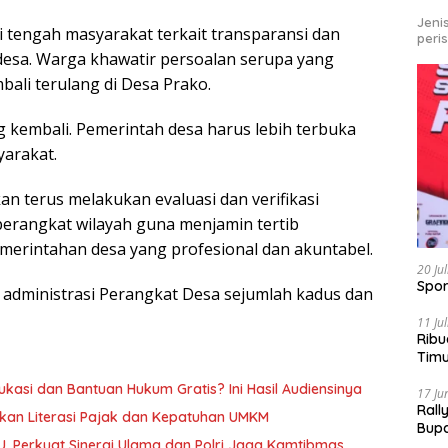
Jeni
i tengah masyarakat terkait transparansi dan
peri
desa. Warga khawatir persoalan serupa yang
bali terulang di Desa Prako.
g kembali. Pemerintah desa harus lebih terbuka
yarakat.
 terus melakukan evaluasi dan verifikasi
perangkat wilayah guna menjamin tertib
merintahan desa yang profesional dan akuntabel.
20 Ju
Spor
 administrasi Perangkat Desa sejumlah kadus dan
11 Ju
Ribu
Tim
Bike
kasi dan Bantuan Hukum Gratis? Ini Hasil Audiensinya
17 Ju
Rall
kan Literasi Pajak dan Kepatuhan UMKM
Bup
U, Perkuat Sinergi Ulama dan Polri Jaga Kamtibmas
Pari