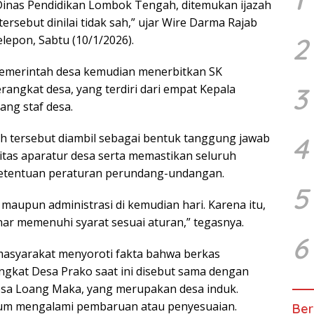
Dinas Pendidikan Lombok Tengah, ditemukan ijazah
tersebut dinilai tidak sah,” ujar Wire Darma Rajab
2
lepon, Sabtu (10/1/2026).
, pemerintah desa kemudian menerbitkan SK
3
angkat desa, yang terdiri dari empat Kepala
ang staf desa.
 tersebut diambil sebagai bentuk tanggung jawab
4
itas aparatur desa serta memastikan seluruh
etentuan peraturan perundang-undangan.
5
maupun administrasi di kemudian hari. Karena itu,
ar memenuhi syarat sesuai aturan,” tegasnya.
6
h masyarakat menyoroti fakta bahwa berkas
ngkat Desa Prako saat ini disebut sama dengan
esa Loang Maka, yang merupakan desa induk.
belum mengalami pembaruan atau penyesuaian.
Ber