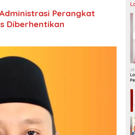
L
 Administrasi Perangkat
us Diberhentikan
26
Lo
Pe
Ar