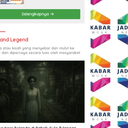
Rp2,5 Juta per Bulan
Selengkapnya
and Legend
ta atau kisah yang menyebar dari mulut ke
t dan dipercaya secara luas oleh masyarakat