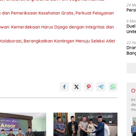
24 Me
Pers
 dan Pemeriksaan Kesehatan Gratis, Perkuat Pelayanan
6 Mar
Duel
awan: Kemerdekaan Harus Dijaga dengan Integritas dan
Unit
olaborasi, Berangkatkan Kontingen Menuju Seleksi Atlet
22 Fe
Dram
Bang
O
In
de
mu