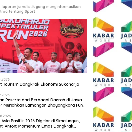
s laporan jurnalistik yang menginformasikan
stiwa tentang Sport
li 2026
t Tourism Dongkrak Ekonomi Sukoharjo
li 2026
an Peserta dari Berbagai Daerah di Jawa
ur Meriahkan Lamongan Bhayangkara Fun
 2026
ni 2026
y Asia Pasifik 2026 Digelar di Simalungun,
ati Anton: Momentum Emas Dongkrak
wisata dan Ekonomi Daerah