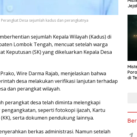
Mist
Jeja
i Perangkat Desa sejumlah kadus dan perangkatnya
berhentian sejumlah Kepala Wilayah (Kadus) di
upaten Lombok Tengah, mencuat setelah warga
t Keputusan (SK) yang dikeluarkan Kepala Desa
Mist
Poro
 Prako, Wire Darma Rajab, menjelaskan bahwa
di T
intah desa melakukan verifikasi lanjutan terhadap
sa dan perangkat wilayah.
 perangkat desa telah diminta melengkapi
 pengangkatan, seperti fotokopi ijazah, Kartu
 (KK), serta dokumen pendukung lainnya.
Ber
yerahkan berkas administrasi. Namun setelah
1