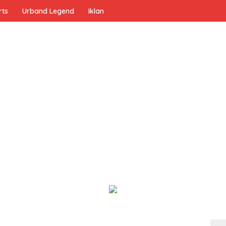
rts
Urband Legend
Iklan