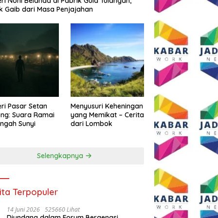
eri Noni Belanda di Pabrik Gula Tulangan,
k Gaib dari Masa Penjajahan
eri Pasar Setan
Menyusuri Keheningan
ng: Suara Ramai
yang Memikat – Cerita
engah Sunyi
dari Lombok
Selengkapnya
ita Terpopuler
14 Juni 2026
525660 Lihat
Diundang dalam Forum Bergengsi