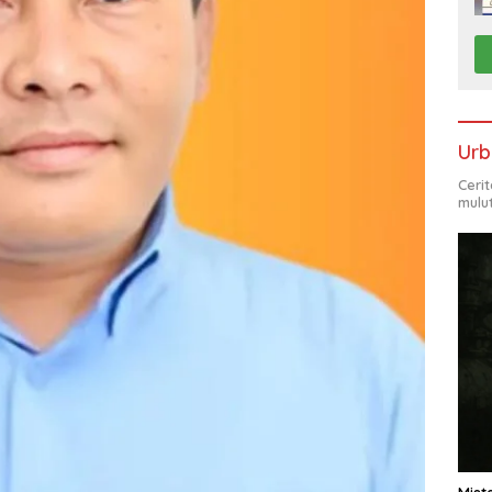
Urb
Ceri
mulu