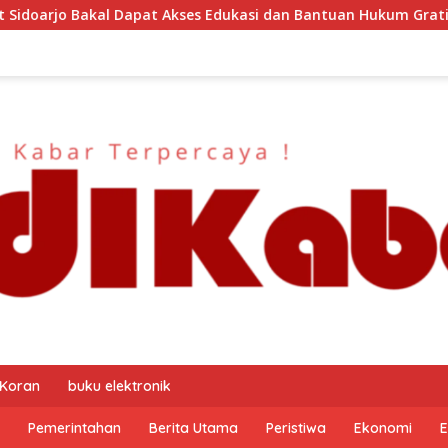
kasi dan Bantuan Hukum Gratis? Ini Hasil Audiensinya
 Koran
buku elektronik
Pemerintahan
Berita Utama
Peristiwa
Ekonomi
E