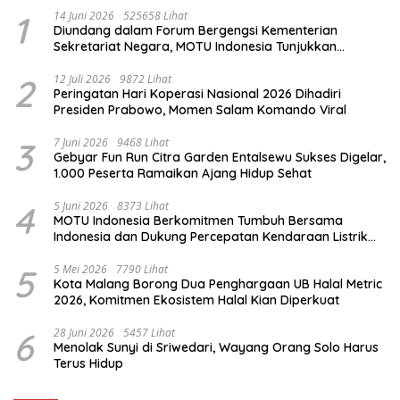
1
14 Juni 2026
525658 Lihat
Diundang dalam Forum Bergengsi Kementerian
Sekretariat Negara, MOTU Indonesia Tunjukkan
Komitmen untuk Indonesia
2
12 Juli 2026
9872 Lihat
Peringatan Hari Koperasi Nasional 2026 Dihadiri
Presiden Prabowo, Momen Salam Komando Viral
3
7 Juni 2026
9468 Lihat
Gebyar Fun Run Citra Garden Entalsewu Sukses Digelar,
1.000 Peserta Ramaikan Ajang Hidup Sehat
4
5 Juni 2026
8373 Lihat
MOTU Indonesia Berkomitmen Tumbuh Bersama
Indonesia dan Dukung Percepatan Kendaraan Listrik
Nasional
5
5 Mei 2026
7790 Lihat
Kota Malang Borong Dua Penghargaan UB Halal Metric
2026, Komitmen Ekosistem Halal Kian Diperkuat
6
28 Juni 2026
5457 Lihat
Menolak Sunyi di Sriwedari, Wayang Orang Solo Harus
Terus Hidup