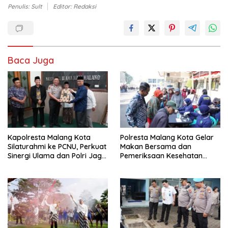
Penulis: Sult
Editor: Redaksi
Baca Juga
Kapolresta Malang Kota
Polresta Malang Kota Gelar
Silaturahmi ke PCNU, Perkuat
Makan Bersama dan
Sinergi Ulama dan Polri Jaga
Pemeriksaan Kesehatan
Kamtibmas Khususnya
Gratis, Perkuat Pelayanan
Persoalan Sosial
untuk Masyarakat