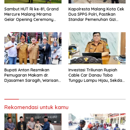
Sambut HUT RI ke-81, Grand
Kapolresta Malang Kota Cek
Mercure Malang Mirama
Dua SPPG Polri, Pastikan
Gelar Opening Ceremony
Standar Pemenuhan Gizi
Olimpiade Agustusan 2026
hingga Pengelolaan Limbah
Berjalan Optimal
Bupati Anton Resmikan
Investasi Triliunan Rupiah
Pemugaran Makam dr.
Cable Car Danau Toba
Djasamen Saragih, Warisan
Tunggu Lampu Hijau, Sekda
Dokter Pertama Simalungun
Simalungun: Kami Dukung,
Diabadikan untuk Generasi
Tapi Harus Taat Aturan
Mendatang
Rekomendasi untuk kamu