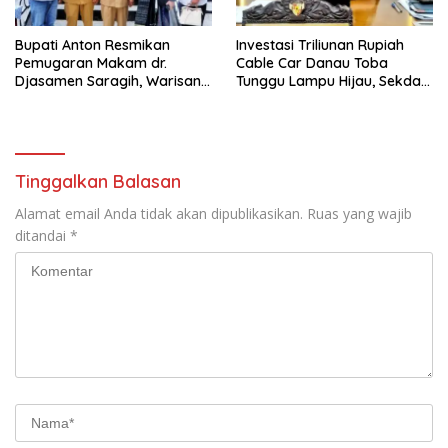
Bupati Anton Resmikan
Investasi Triliunan Rupiah
Pemugaran Makam dr.
Cable Car Danau Toba
Djasamen Saragih, Warisan
Tunggu Lampu Hijau, Sekda
Dokter Pertama Simalungun
Simalungun: Kami Dukung,
Diabadikan untuk Generasi
Tapi Harus Taat Aturan
Mendatang
Tinggalkan Balasan
Alamat email Anda tidak akan dipublikasikan.
Ruas yang wajib
ditandai
*