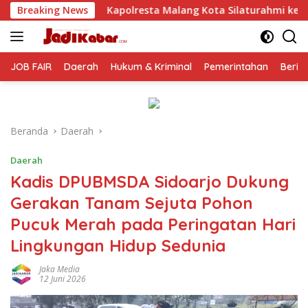
Langsung
esta Malang Kota Silaturahmi ke PCNU, Perkuat Sinergi Ulama d
Breaking News
ke
konten
JOB FAIR
Daerah
Hukum & Kriminal
Pemerintahan
Berit
Beranda
Daerah
Daerah
Kadis DPUBMSDA Sidoarjo Dukung
Gerakan Tanam Sejuta Pohon
Pucuk Merah pada Peringatan Hari
Lingkungan Hidup Sedunia
Jaka Media
12 Juni 2026