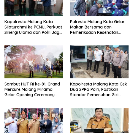
Kapolresta Malang Kota
Polresta Malang Kota Gelar
Silaturahmi ke PCNU, Perkuat
Makan Bersama dan
Sinergi Ulama dan Polri Jaga
Pemeriksaan Kesehatan
Kamtibmas Khususnya
Gratis, Perkuat Pelayanan
Persoalan Sosial
untuk Masyarakat
Sambut HUT RI ke-81, Grand
Kapolresta Malang Kota Cek
Mercure Malang Mirama
Dua SPPG Polri, Pastikan
Gelar Opening Ceremony
Standar Pemenuhan Gizi
Olimpiade Agustusan 2026
hingga Pengelolaan Limbah
Berjalan Optimal