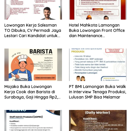
Lowongan Kerja Salesman
Hotel Mahkota Lamongan
TO Dibuka, CV Permadi Jaya
Buka Lowongan Front Office
Lestari Cari Kandidat untuk
dan Maintenance
Area Lamongan, Tuban, dan
Engineering, Simak
Bojonegoro
Syaratnya
Mojako Buka Lowongan
PT BMI Lamongan Buka Walk
Kerja Cook dan Barista di
In Interview Tenaga Produksi,
Surabaya, Gaji Hingga Rp2,5
Lulusan SMP Bisa Melamar
Juta per Bulan