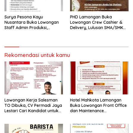
Surya Pesona Kayu
PHD Lamongan Buka
Nusantara Buka Lowongan
Lowongan Crew Cashier &
Staff Admin Produksi,
Delivery, Lulusan SMA/SMK
Penempatan di Mantup
Bisa Melamar
Lamongan
Rekomendasi untuk kamu
Lowongan Kerja Salesman
Hotel Mahkota Lamongan
TO Dibuka, CV Permadi Jaya
Buka Lowongan Front Office
Lestari Cari Kandidat untuk
dan Maintenance
Area Lamongan, Tuban, dan
Engineering, Simak
Bojonegoro
Syaratnya