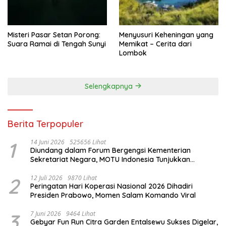
Misteri Pasar Setan Porong:
Menyusuri Keheningan yang
Suara Ramai di Tengah Sunyi
Memikat – Cerita dari
Lombok
Selengkapnya
Berita Terpopuler
1
14 Juni 2026
525656 Lihat
Diundang dalam Forum Bergengsi Kementerian
Sekretariat Negara, MOTU Indonesia Tunjukkan
Komitmen untuk Indonesia
2
12 Juli 2026
9870 Lihat
Peringatan Hari Koperasi Nasional 2026 Dihadiri
Presiden Prabowo, Momen Salam Komando Viral
3
7 Juni 2026
9464 Lihat
Gebyar Fun Run Citra Garden Entalsewu Sukses Digelar,