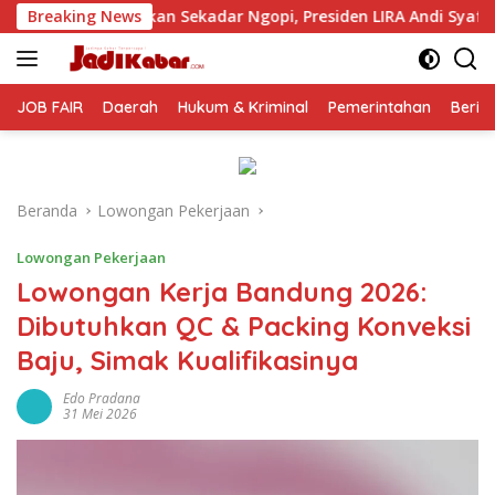
Langsung
adar Ngopi, Presiden LIRA Andi Syafrani Konsolidasikan Kekuat
Breaking News
ke
konten
JOB FAIR
Daerah
Hukum & Kriminal
Pemerintahan
Berit
Beranda
Lowongan Pekerjaan
Lowongan Pekerjaan
Lowongan Kerja Bandung 2026:
Dibutuhkan QC & Packing Konveksi
Baju, Simak Kualifikasinya
Edo Pradana
31 Mei 2026