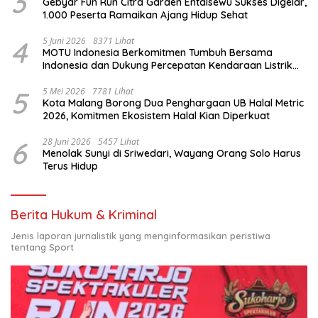
3
Gebyar Fun Run Citra Garden Entalsewu Sukses Digelar,
1.000 Peserta Ramaikan Ajang Hidup Sehat
4
5 Juni 2026
8371 Lihat
MOTU Indonesia Berkomitmen Tumbuh Bersama
Indonesia dan Dukung Percepatan Kendaraan Listrik
Nasional
5
5 Mei 2026
7781 Lihat
Kota Malang Borong Dua Penghargaan UB Halal Metric
2026, Komitmen Ekosistem Halal Kian Diperkuat
6
28 Juni 2026
5457 Lihat
Menolak Sunyi di Sriwedari, Wayang Orang Solo Harus
Terus Hidup
Berita Hukum & Kriminal
Jenis laporan jurnalistik yang menginformasikan peristiwa
tentang Sport