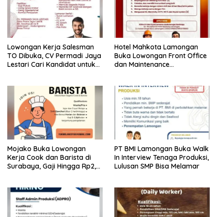
Lowongan Kerja Salesman
Hotel Mahkota Lamongan
TO Dibuka, CV Permadi Jaya
Buka Lowongan Front Office
Lestari Cari Kandidat untuk
dan Maintenance
Area Lamongan, Tuban, dan
Engineering, Simak
Bojonegoro
Syaratnya
Mojako Buka Lowongan
PT BMI Lamongan Buka Walk
Kerja Cook dan Barista di
In Interview Tenaga Produksi,
Surabaya, Gaji Hingga Rp2,5
Lulusan SMP Bisa Melamar
Juta per Bulan