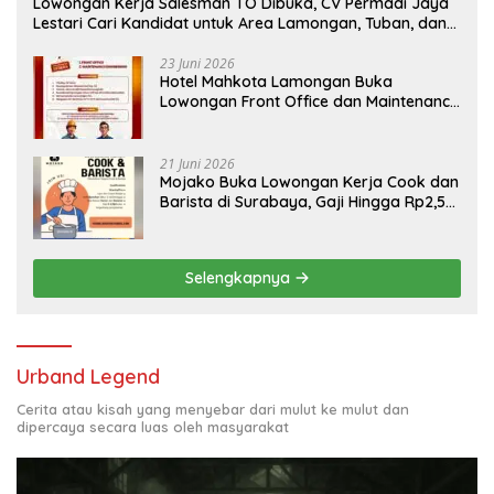
Lowongan Kerja Salesman TO Dibuka, CV Permadi Jaya
Lestari Cari Kandidat untuk Area Lamongan, Tuban, dan
Bojonegoro
23 Juni 2026
Hotel Mahkota Lamongan Buka
Lowongan Front Office dan Maintenance
Engineering, Simak Syaratnya
21 Juni 2026
Mojako Buka Lowongan Kerja Cook dan
Barista di Surabaya, Gaji Hingga Rp2,5
Juta per Bulan
Selengkapnya
Urband Legend
Cerita atau kisah yang menyebar dari mulut ke mulut dan
dipercaya secara luas oleh masyarakat