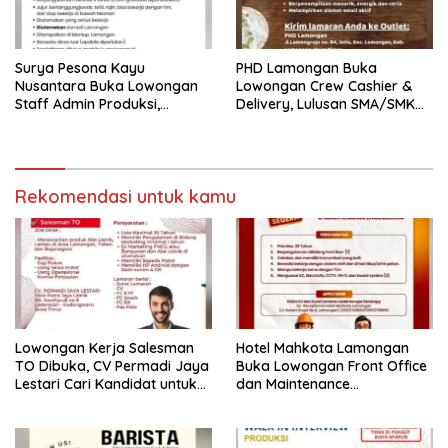
Surya Pesona Kayu
PHD Lamongan Buka
Nusantara Buka Lowongan
Lowongan Crew Cashier &
Staff Admin Produksi,
Delivery, Lulusan SMA/SMK
Penempatan di Mantup
Bisa Melamar
Lamongan
Rekomendasi untuk kamu
Lowongan Kerja Salesman
Hotel Mahkota Lamongan
TO Dibuka, CV Permadi Jaya
Buka Lowongan Front Office
Lestari Cari Kandidat untuk
dan Maintenance
Area Lamongan, Tuban, dan
Engineering, Simak
Bojonegoro
Syaratnya