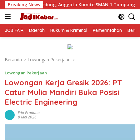
Langsung
g, Anggota Komite SMAN 1 Tumpang ,Ketua DPD IWOI Buka sua
Breaking News
ke
konten
JOB FAIR
Daerah
Hukum & Kriminal
Pemerintahan
Berit
Beranda
Lowongan Pekerjaan
Lowongan Pekerjaan
Lowongan Kerja Gresik 2026: PT
Catur Mulia Mandiri Buka Posisi
Electric Engineering
Edo Pradana
8 Mei 2026