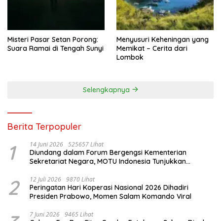
Misteri Pasar Setan Porong:
Menyusuri Keheningan yang
Suara Ramai di Tengah Sunyi
Memikat – Cerita dari
Lombok
Selengkapnya
Berita Terpopuler
1
14 Juni 2026
525657 Lihat
Diundang dalam Forum Bergengsi Kementerian
Sekretariat Negara, MOTU Indonesia Tunjukkan
Komitmen untuk Indonesia
2
12 Juli 2026
9870 Lihat
Peringatan Hari Koperasi Nasional 2026 Dihadiri
Presiden Prabowo, Momen Salam Komando Viral
7 Juni 2026
9465 Lihat