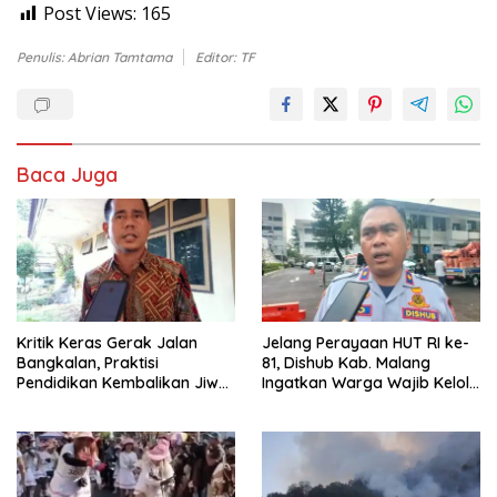
Post Views:
165
Penulis: Abrian Tamtama
Editor: TF
Baca Juga
Kritik Keras Gerak Jalan
Jelang Perayaan HUT RI ke-
Bangkalan, Praktisi
81, Dishub Kab. Malang
Pendidikan Kembalikan Jiwa
Ingatkan Warga Wajib Kelola
Nasionalisme dan Marwah
Izin Penutupan Jalan
Religius