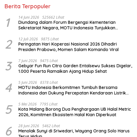
Berita Terpopuler
1
14 Juni 2026
525662 Lihat
Diundang dalam Forum Bergengsi Kementerian
Sekretariat Negara, MOTU Indonesia Tunjukkan
Komitmen untuk Indonesia
2
12 Juli 2026
9875 Lihat
Peringatan Hari Koperasi Nasional 2026 Dihadiri
Presiden Prabowo, Momen Salam Komando Viral
3
7 Juni 2026
9475 Lihat
Gebyar Fun Run Citra Garden Entalsewu Sukses Digelar,
1.000 Peserta Ramaikan Ajang Hidup Sehat
4
5 Juni 2026
8378 Lihat
MOTU Indonesia Berkomitmen Tumbuh Bersama
Indonesia dan Dukung Percepatan Kendaraan Listrik
Nasional
5
5 Mei 2026
7795 Lihat
Kota Malang Borong Dua Penghargaan UB Halal Metric
2026, Komitmen Ekosistem Halal Kian Diperkuat
6
28 Juni 2026
5462 Lihat
Menolak Sunyi di Sriwedari, Wayang Orang Solo Harus
Terus Hidup