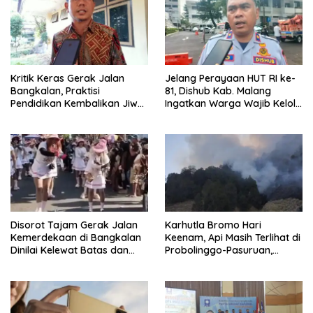
Kritik Keras Gerak Jalan
Jelang Perayaan HUT RI ke-
Bangkalan, Praktisi
81, Dishub Kab. Malang
Pendidikan Kembalikan Jiwa
Ingatkan Warga Wajib Kelola
Nasionalisme dan Marwah
Izin Penutupan Jalan
Religius
Disorot Tajam Gerak Jalan
Karhutla Bromo Hari
Kemerdekaan di Bangkalan
Keenam, Api Masih Terlihat di
Dinilai Kelewat Batas dan
Probolinggo-Pasuruan,
Tabrak Norma
Jemplang Malang Tetap
Aman