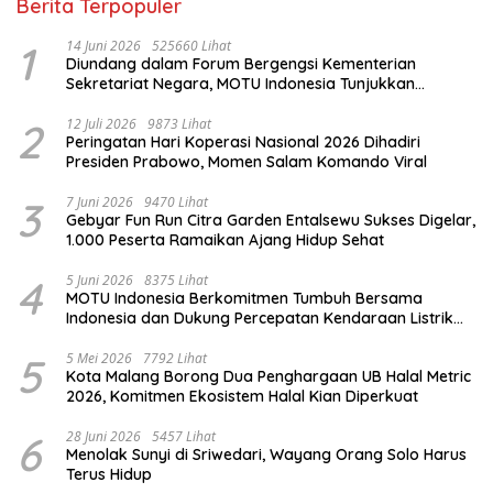
Berita Terpopuler
1
14 Juni 2026
525660 Lihat
Diundang dalam Forum Bergengsi Kementerian
Sekretariat Negara, MOTU Indonesia Tunjukkan
Komitmen untuk Indonesia
2
12 Juli 2026
9873 Lihat
Peringatan Hari Koperasi Nasional 2026 Dihadiri
Presiden Prabowo, Momen Salam Komando Viral
3
7 Juni 2026
9470 Lihat
Gebyar Fun Run Citra Garden Entalsewu Sukses Digelar,
1.000 Peserta Ramaikan Ajang Hidup Sehat
4
5 Juni 2026
8375 Lihat
MOTU Indonesia Berkomitmen Tumbuh Bersama
Indonesia dan Dukung Percepatan Kendaraan Listrik
Nasional
5
5 Mei 2026
7792 Lihat
Kota Malang Borong Dua Penghargaan UB Halal Metric
2026, Komitmen Ekosistem Halal Kian Diperkuat
6
28 Juni 2026
5457 Lihat
Menolak Sunyi di Sriwedari, Wayang Orang Solo Harus
Terus Hidup