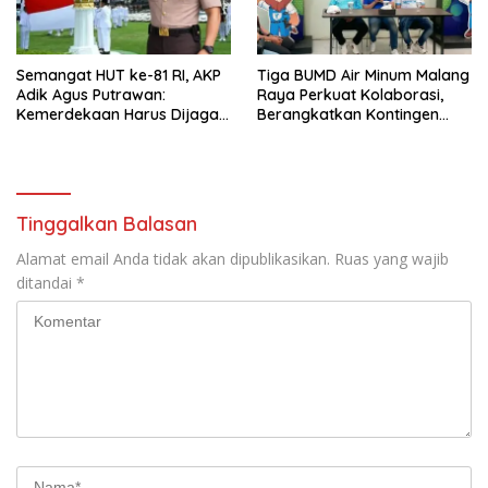
Semangat HUT ke-81 RI, AKP
Tiga BUMD Air Minum Malang
Adik Agus Putrawan:
Raya Perkuat Kolaborasi,
Kemerdekaan Harus Dijaga
Berangkatkan Kontingen
dengan Integritas dan
Menuju Seleksi Atlet
Perang Melawan Narkoba
PORPAMNAS IX 2026
Tinggalkan Balasan
Alamat email Anda tidak akan dipublikasikan.
Ruas yang wajib
ditandai
*