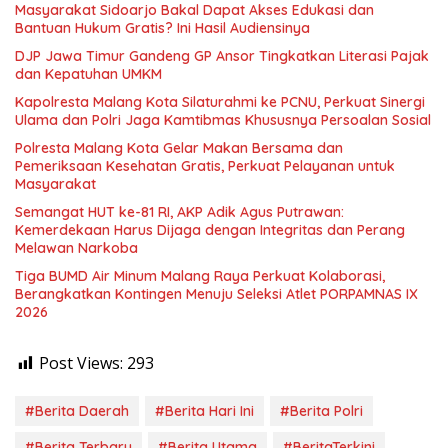
Masyarakat Sidoarjo Bakal Dapat Akses Edukasi dan
Bantuan Hukum Gratis? Ini Hasil Audiensinya
DJP Jawa Timur Gandeng GP Ansor Tingkatkan Literasi Pajak
dan Kepatuhan UMKM
Kapolresta Malang Kota Silaturahmi ke PCNU, Perkuat Sinergi
Ulama dan Polri Jaga Kamtibmas Khususnya Persoalan Sosial
Polresta Malang Kota Gelar Makan Bersama dan
Pemeriksaan Kesehatan Gratis, Perkuat Pelayanan untuk
Masyarakat
Semangat HUT ke-81 RI, AKP Adik Agus Putrawan:
Kemerdekaan Harus Dijaga dengan Integritas dan Perang
Melawan Narkoba
Tiga BUMD Air Minum Malang Raya Perkuat Kolaborasi,
Berangkatkan Kontingen Menuju Seleksi Atlet PORPAMNAS IX
2026
Post Views:
293
#Berita Daerah
#Berita Hari Ini
#Berita Polri
#Berita Terbaru
#Berita Utama
#BeritaTerkini