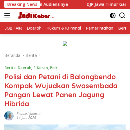
Langsung
sinya
Breaking News
DJP Jawa Timur Gandeng GP Ansor Tingkatkan Li
ke
konten
JOB FAIR
Daerah
Hukum & Kriminal
Pemerintahan
Berit
Beranda
Berita
Berita
,
Daerah
,
E-Koran
,
Polri
Polisi dan Petani di Balongbendo
Kompak Wujudkan Swasembada
Pangan Lewat Panen Jagung
Hibrida
Redaksi Jakarta
14 Juni 2026