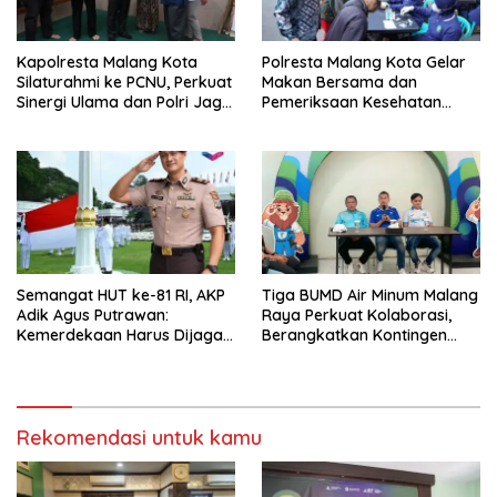
Kapolresta Malang Kota
Polresta Malang Kota Gelar
Silaturahmi ke PCNU, Perkuat
Makan Bersama dan
Sinergi Ulama dan Polri Jaga
Pemeriksaan Kesehatan
Kamtibmas Khususnya
Gratis, Perkuat Pelayanan
Persoalan Sosial
untuk Masyarakat
Semangat HUT ke-81 RI, AKP
Tiga BUMD Air Minum Malang
Adik Agus Putrawan:
Raya Perkuat Kolaborasi,
Kemerdekaan Harus Dijaga
Berangkatkan Kontingen
dengan Integritas dan
Menuju Seleksi Atlet
Perang Melawan Narkoba
PORPAMNAS IX 2026
Rekomendasi untuk kamu