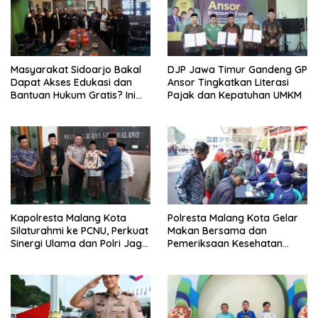
Masyarakat Sidoarjo Bakal
DJP Jawa Timur Gandeng GP
Dapat Akses Edukasi dan
Ansor Tingkatkan Literasi
Bantuan Hukum Gratis? Ini
Pajak dan Kepatuhan UMKM
Hasil Audiensinya
Kapolresta Malang Kota
Polresta Malang Kota Gelar
Silaturahmi ke PCNU, Perkuat
Makan Bersama dan
Sinergi Ulama dan Polri Jaga
Pemeriksaan Kesehatan
Kamtibmas Khususnya
Gratis, Perkuat Pelayanan
Persoalan Sosial
untuk Masyarakat