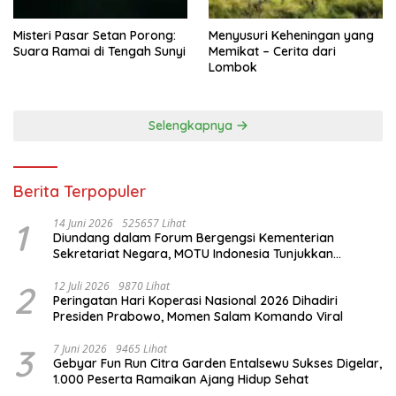
Misteri Pasar Setan Porong:
Menyusuri Keheningan yang
Suara Ramai di Tengah Sunyi
Memikat – Cerita dari
Lombok
Selengkapnya
Berita Terpopuler
1
14 Juni 2026
525657 Lihat
Diundang dalam Forum Bergengsi Kementerian
Sekretariat Negara, MOTU Indonesia Tunjukkan
Komitmen untuk Indonesia
2
12 Juli 2026
9870 Lihat
Peringatan Hari Koperasi Nasional 2026 Dihadiri
Presiden Prabowo, Momen Salam Komando Viral
3
7 Juni 2026
9465 Lihat
Gebyar Fun Run Citra Garden Entalsewu Sukses Digelar,
1.000 Peserta Ramaikan Ajang Hidup Sehat