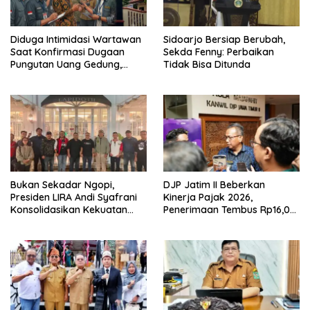
Diduga Intimidasi Wartawan
Sidoarjo Bersiap Berubah,
Saat Konfirmasi Dugaan
Sekda Fenny: Perbaikan
Pungutan Uang Gedung,
Tidak Bisa Ditunda
Anggota Komite SMAN 1
Tumpang ,Ketua DPD IWOI
Buka suara
Bukan Sekadar Ngopi,
DJP Jatim II Beberkan
Presiden LIRA Andi Syafrani
Kinerja Pajak 2026,
Konsolidasikan Kekuatan
Penerimaan Tembus Rp16,08
Organisasi di Malang
Triliun dan Tumbuh 25,04
Persen