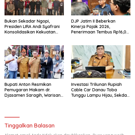
Bukan Sekadar Ngopi,
DJP Jatim II Beberkan
Presiden LIRA Andi Syafrani
Kinerja Pajak 2026,
Konsolidasikan Kekuatan
Penerimaan Tembus Rp16,08
Organisasi di Malang
Triliun dan Tumbuh 25,04
Persen
Bupati Anton Resmikan
Investasi Triliunan Rupiah
Pemugaran Makam dr.
Cable Car Danau Toba
Djasamen Saragih, Warisan
Tunggu Lampu Hijau, Sekda
Dokter Pertama Simalungun
Simalungun: Kami Dukung,
Diabadikan untuk Generasi
Tapi Harus Taat Aturan
Mendatang
Tinggalkan Balasan