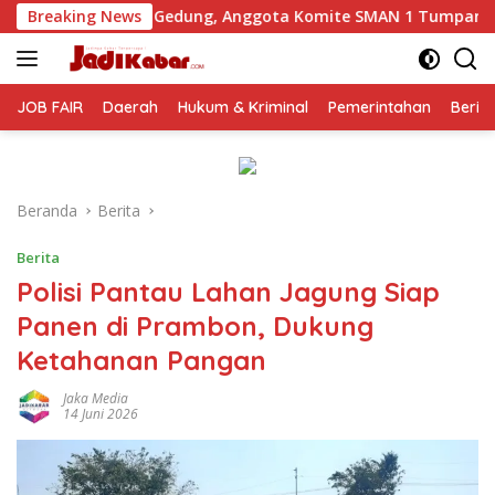
Langsung
ung, Anggota Komite SMAN 1 Tumpang ,Ketua DPD IWOI Buka s
Breaking News
ke
konten
JOB FAIR
Daerah
Hukum & Kriminal
Pemerintahan
Berit
Beranda
Berita
Berita
Polisi Pantau Lahan Jagung Siap
Panen di Prambon, Dukung
Ketahanan Pangan
Jaka Media
14 Juni 2026