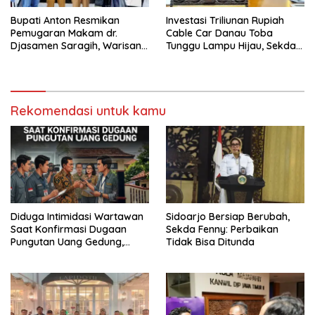
Bupati Anton Resmikan
Investasi Triliunan Rupiah
Pemugaran Makam dr.
Cable Car Danau Toba
Djasamen Saragih, Warisan
Tunggu Lampu Hijau, Sekda
Dokter Pertama Simalungun
Simalungun: Kami Dukung,
Diabadikan untuk Generasi
Tapi Harus Taat Aturan
Mendatang
Rekomendasi untuk kamu
Diduga Intimidasi Wartawan
Sidoarjo Bersiap Berubah,
Saat Konfirmasi Dugaan
Sekda Fenny: Perbaikan
Pungutan Uang Gedung,
Tidak Bisa Ditunda
Anggota Komite SMAN 1
Tumpang ,Ketua DPD IWOI
Buka suara