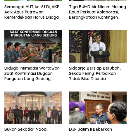
Semangat HUT ke-81 RI, AKP
Tiga BUMD Air Minum Malang
Adik Agus Putrawan:
Raya Perkuat Kolaborasi,
Kemerdekaan Harus Dijaga
Berangkatkan Kontingen
dengan Integritas dan
Menuju Seleksi Atlet
Perang Melawan Narkoba
PORPAMNAS IX 2026
Diduga Intimidasi Wartawan
Sidoarjo Bersiap Berubah,
Saat Konfirmasi Dugaan
Sekda Fenny: Perbaikan
Pungutan Uang Gedung,
Tidak Bisa Ditunda
Anggota Komite SMAN 1
Tumpang ,Ketua DPD IWOI
Buka suara
Bukan Sekadar Ngopi,
DJP Jatim II Beberkan