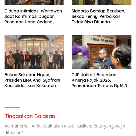
Diduga Intimidasi Wartawan
Sidoarjo Bersiap Berubah,
Saat Konfirmasi Dugaan
Sekda Fenny: Perbaikan
Pungutan Uang Gedung,
Tidak Bisa Ditunda
Anggota Komite SMAN 1
Tumpang ,Ketua DPD IWOI
Buka suara
Bukan Sekadar Ngopi,
DJP Jatim II Beberkan
Presiden LIRA Andi Syafrani
Kinerja Pajak 2026,
Konsolidasikan Kekuatan
Penerimaan Tembus Rp16,08
Organisasi di Malang
Triliun dan Tumbuh 25,04
Persen
Tinggalkan Balasan
Alamat email Anda tidak akan dipublikasikan.
Ruas yang wajib
ditandai
*