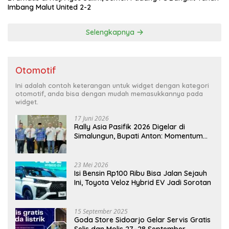
Imbang Malut United 2-2
Selengkapnya
Otomotif
Ini adalah contoh keterangan untuk widget dengan kategori
otomotif, anda bisa dengan mudah memasukkannya pada
widget.
17 Juni 2026
Rally Asia Pasifik 2026 Digelar di
Simalungun, Bupati Anton: Momentum
Emas Dongkrak Pariwisata dan
Ekonomi Daerah
23 Mei 2026
Isi Bensin Rp100 Ribu Bisa Jalan Sejauh
Ini, Toyota Veloz Hybrid EV Jadi Sorotan
15 September 2025
Goda Store Sidoarjo Gelar Servis Gratis
Selis dan Molis 27–28 September