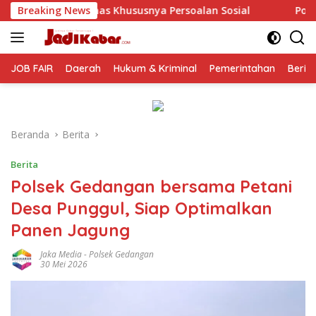
Langsung
a Persoalan Sosial
Breaking News
Polresta Malang Kota Gelar Makan 
ke
konten
JOB FAIR
Daerah
Hukum & Kriminal
Pemerintahan
Berit
Beranda
Berita
Berita
Polsek Gedangan bersama Petani
Desa Punggul, Siap Optimalkan
Panen Jagung
Jaka Media
-
Polsek Gedangan
30 Mei 2026