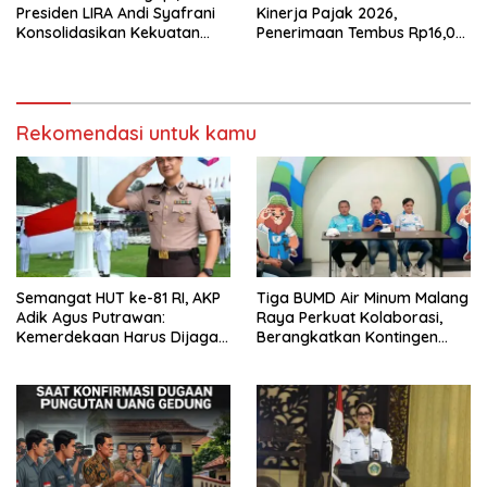
Presiden LIRA Andi Syafrani
Kinerja Pajak 2026,
Konsolidasikan Kekuatan
Penerimaan Tembus Rp16,08
Organisasi di Malang
Triliun dan Tumbuh 25,04
Persen
Rekomendasi untuk kamu
Semangat HUT ke-81 RI, AKP
Tiga BUMD Air Minum Malang
Adik Agus Putrawan:
Raya Perkuat Kolaborasi,
Kemerdekaan Harus Dijaga
Berangkatkan Kontingen
dengan Integritas dan
Menuju Seleksi Atlet
Perang Melawan Narkoba
PORPAMNAS IX 2026