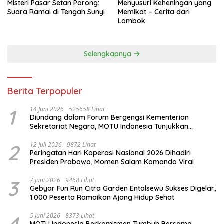
Misteri Pasar Setan Porong:
Menyusuri Keheningan yang
Suara Ramai di Tengah Sunyi
Memikat – Cerita dari
Lombok
Selengkapnya
Berita Terpopuler
1
14 Juni 2026
525658 Lihat
Diundang dalam Forum Bergengsi Kementerian
Sekretariat Negara, MOTU Indonesia Tunjukkan
Komitmen untuk Indonesia
2
12 Juli 2026
9872 Lihat
Peringatan Hari Koperasi Nasional 2026 Dihadiri
Presiden Prabowo, Momen Salam Komando Viral
3
7 Juni 2026
9468 Lihat
Gebyar Fun Run Citra Garden Entalsewu Sukses Digelar,
1.000 Peserta Ramaikan Ajang Hidup Sehat
4
5 Juni 2026
8373 Lihat
MOTU Indonesia Berkomitmen Tumbuh Bersama