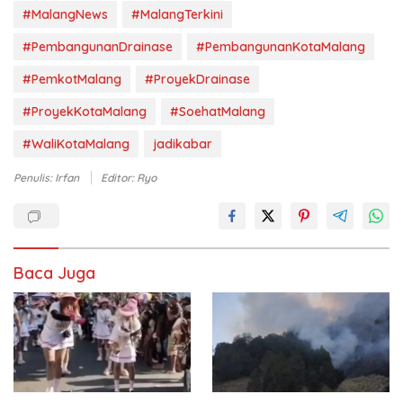
#MalangNews
#MalangTerkini
#PembangunanDrainase
#PembangunanKotaMalang
#PemkotMalang
#ProyekDrainase
#ProyekKotaMalang
#SoehatMalang
#WaliKotaMalang
jadikabar
Penulis: Irfan
Editor: Ryo
Baca Juga