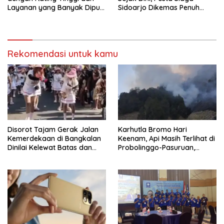
Layanan yang Banyak Dipuji
Sidoarjo Dikemas Penuh
Pengunjung
Tantangan
Rekomendasi untuk kamu
Disorot Tajam Gerak Jalan
Karhutla Bromo Hari
Kemerdekaan di Bangkalan
Keenam, Api Masih Terlihat di
Dinilai Kelewat Batas dan
Probolinggo-Pasuruan,
Tabrak Norma
Jemplang Malang Tetap
Aman