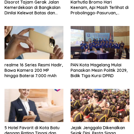
Disorot Tajam Gerak Jalan
Karhutla Bromo Hari
Kemerdekaan di Bangkalan
Keenam, Api Masih Terlihat di
Dinilai Kelewat Batas dan
Probolinggo-Pasuruan,
Tabrak Norma
Jemplang Malang Tetap
Aman
realme 16 Series Resmi Hadir,
PAN Kota Magelang Mulai
Bawa Kamera 200 MP
Panaskan Mesin Politik 2029,
hingga Baterai 7.000 mAh
Bidik Tiga Kursi DPRD
5 Hotel Favorit di Kota Batu
Jejak Jenggala Dikenalkan
dengan Rating Tinggi dan
Sejak Dini, Pesta Siaga