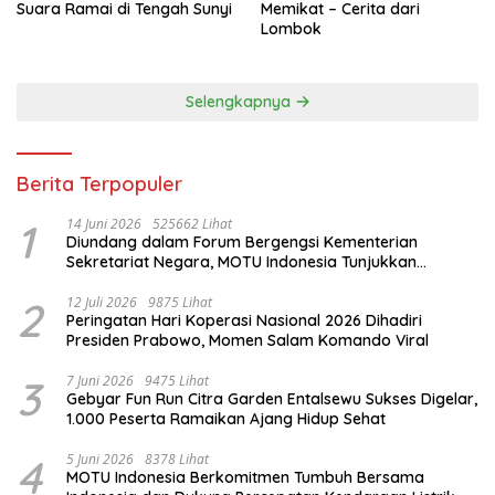
Suara Ramai di Tengah Sunyi
Memikat – Cerita dari
Lombok
Selengkapnya
Berita Terpopuler
1
14 Juni 2026
525662 Lihat
Diundang dalam Forum Bergengsi Kementerian
Sekretariat Negara, MOTU Indonesia Tunjukkan
Komitmen untuk Indonesia
2
12 Juli 2026
9875 Lihat
Peringatan Hari Koperasi Nasional 2026 Dihadiri
Presiden Prabowo, Momen Salam Komando Viral
3
7 Juni 2026
9475 Lihat
Gebyar Fun Run Citra Garden Entalsewu Sukses Digelar,
1.000 Peserta Ramaikan Ajang Hidup Sehat
4
5 Juni 2026
8378 Lihat
MOTU Indonesia Berkomitmen Tumbuh Bersama