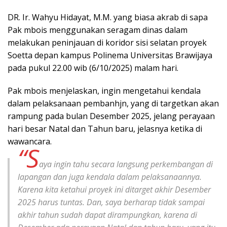
DR. Ir. Wahyu Hidayat, M.M. yang biasa akrab di sapa
Pak mbois menggunakan seragam dinas dalam
melakukan peninjauan di koridor sisi selatan proyek
Soetta depan kampus Polinema Universitas Brawijaya
pada pukul 22.00 wib (6/10/2025) malam hari.
Pak mbois menjelaskan, ingin mengetahui kendala
dalam pelaksanaan pembanhjn, yang di targetkan akan
rampung pada bulan Desember 2025, jelang perayaan
hari besar Natal dan Tahun baru, jelasnya ketika di
wawancara.
“S
aya ingin tahu secara langsung perkembangan di
lapangan dan juga kendala dalam pelaksanaannya.
Karena kita ketahui proyek ini ditarget akhir Desember
2025 harus tuntas. Dan, saya berharap tidak sampai
akhir tahun sudah dapat dirampungkan, karena di