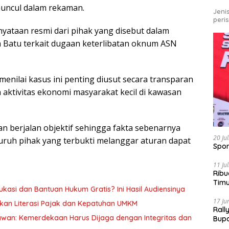
ncul dalam rekaman.
Jeni
peri
rnyataan resmi dari pihak yang disebut dalam
 Batu terkait dugaan keterlibatan oknum ASN
menilai kasus ini penting diusut secara transparan
aktivitas ekonomi masyarakat kecil di kawasan
an berjalan objektif sehingga fakta sebenarnya
20 Ju
uruh pihak yang terbukti melanggar aturan dapat
Spor
11 Ju
Ribu
Tim
kasi dan Bantuan Hukum Gratis? Ini Hasil Audiensinya
Bike
17 Ju
kan Literasi Pajak dan Kepatuhan UMKM
Rall
awan: Kemerdekaan Harus Dijaga dengan Integritas dan
Bup
Pari