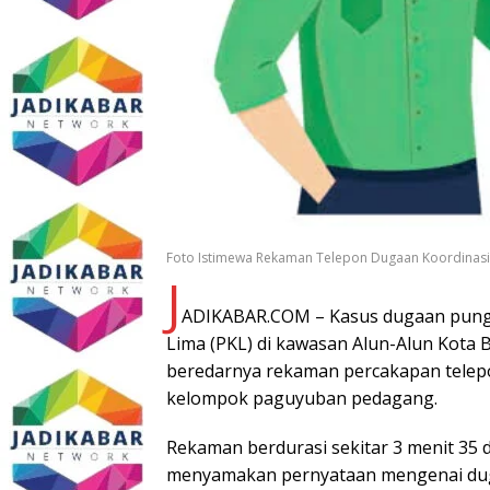
Foto Istimewa Rekaman Telepon Dugaan Koordinasi P
J
ADIKABAR.COM – Kasus dugaan punguta
Lima (PKL) di kawasan Alun-Alun Kota B
beredarnya rekaman percakapan telepo
kelompok paguyuban pedagang.
Rekaman berdurasi sekitar 3 menit 35 d
menyamakan pernyataan mengenai dugaan