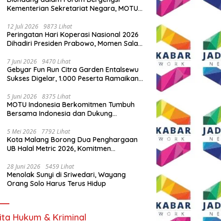
Kementerian Sekretariat Negara, MOTU
Indonesia Tunjukkan Komitmen untuk
Indonesia
12 Juli 2026
9873 Lihat
Peringatan Hari Koperasi Nasional 2026
Dihadiri Presiden Prabowo, Momen Salam
Komando Viral
7 Juni 2026
9470 Lihat
Gebyar Fun Run Citra Garden Entalsewu
Sukses Digelar, 1.000 Peserta Ramaikan
Ajang Hidup Sehat
5 Juni 2026
8375 Lihat
MOTU Indonesia Berkomitmen Tumbuh
Bersama Indonesia dan Dukung
Percepatan Kendaraan Listrik Nasional
5 Mei 2026
7792 Lihat
Kota Malang Borong Dua Penghargaan
UB Halal Metric 2026, Komitmen
Ekosistem Halal Kian Diperkuat
28 Juni 2026
5459 Lihat
Menolak Sunyi di Sriwedari, Wayang
Orang Solo Harus Terus Hidup
ita Hukum & Kriminal