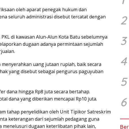
riksaan oleh aparat penegak hukum dan
2
na seluruh administrasi disebut tercatat dengan
3
ak PKL di kawasan Alun-Alun Kota Batu sebelumnya
elaporkan dugaan adanya permintaan sejumlah
jualan.
4
menyerahkan uang jutaan rupiah, baik secara
ihak yang disebut sebagai pengurus paguyuban
5
er dana hingga Rp8 juta secara bertahap.
6
tal dana yang diberikan mencapai Rp10 juta.
am tahap penyelidikan oleh Unit Tipikor Satreskrim
eminta keterangan dari sejumlah pedagang guna
 menelusuri dugaan keterlibatan pihak lain,
Ber