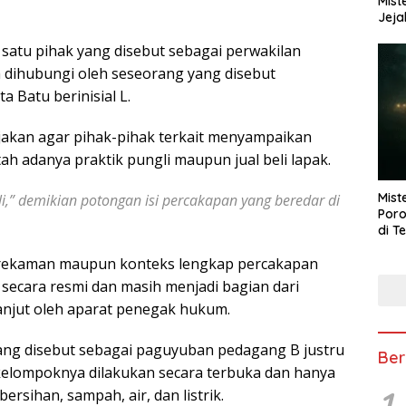
Mist
Jeja
satu pihak yang disebut sebagai perwakilan
dihubungi oleh seseorang yang disebut
Batu berinisial L.
jakan agar pihak-pihak terkait menyampaikan
 adanya praktik pungli maupun jual beli lapak.
Mist
li,” demikian potongan isi percakapan yang beredar di
Poro
di T
n rekaman maupun konteks lengkap percakapan
 secara resmi dan masih menjadi bagian dari
 lanjut oleh aparat penegak hukum.
yang disebut sebagai paguyuban pedagang B justru
Ber
elompoknya dilakukan secara terbuka dan hanya
1
rsihan, sampah, air, dan listrik.