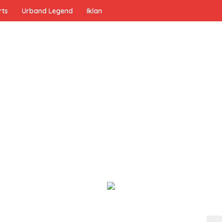
rts
Urband Legend
Iklan