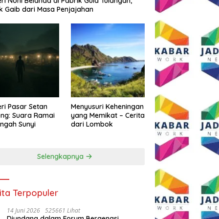
eri Noni Belanda di Pabrik Gula Tulangan,
k Gaib dari Masa Penjajahan
eri Pasar Setan
Menyusuri Keheningan
ng: Suara Ramai
yang Memikat – Cerita
engah Sunyi
dari Lombok
Selengkapnya
ita Terpopuler
14 Juni 2026
525661 Lihat
Diundang dalam Forum Bergengsi