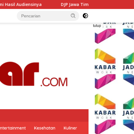
JP Jawa Timur Gandeng GP Ansor Tingkatkan Literasi Pajak d
tutup
ntertainment
Kesehatan
Kuliner