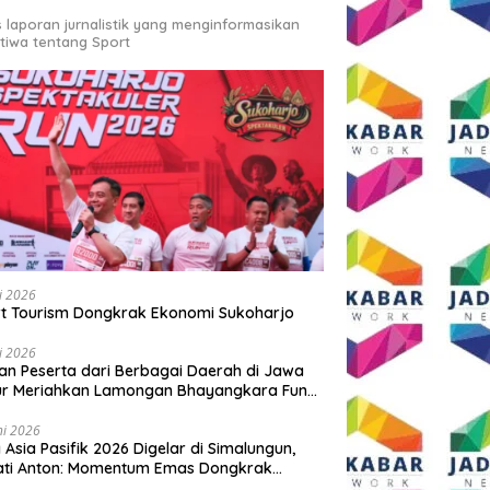
s laporan jurnalistik yang menginformasikan
stiwa tentang Sport
li 2026
t Tourism Dongkrak Ekonomi Sukoharjo
li 2026
an Peserta dari Berbagai Daerah di Jawa
ur Meriahkan Lamongan Bhayangkara Fun
 2026
ni 2026
y Asia Pasifik 2026 Digelar di Simalungun,
ati Anton: Momentum Emas Dongkrak
wisata dan Ekonomi Daerah