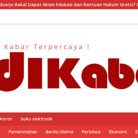
asi dan Bantuan Hukum Gratis? Ini Hasil Audiensinya
D
 Koran
buku elektronik
Pemerintahan
Berita Utama
Peristiwa
Ekonomi
E