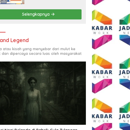
Rp2,5 Juta per Bulan
Selengkapnya
and Legend
ta atau kisah yang menyebar dari mulut ke
t dan dipercaya secara luas oleh masyarakat