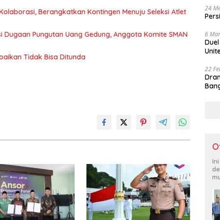
24 Me
olaborasi, Berangkatkan Kontingen Menuju Seleksi Atlet
Pers
6 Mar
asi Dugaan Pungutan Uang Gedung, Anggota Komite SMAN
Duel
Unit
baikan Tidak Bisa Ditunda
22 Fe
Dram
Bang
O
In
de
mu