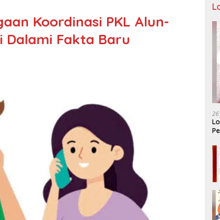
L
aan Koordinasi PKL Alun-
si Dalami Fakta Baru
26
Lo
Pe
Ar