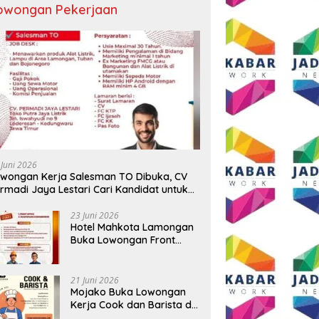
owongan Pekerjaan
 Juni 2026
wongan Kerja Salesman TO Dibuka, CV
rmadi Jaya Lestari Cari Kandidat untuk
ea Lamongan, Tuban, dan Bojonegoro
23 Juni 2026
Hotel Mahkota Lamongan
Buka Lowongan Front
Office dan Maintenance
Engineering, Simak
Syaratnya
21 Juni 2026
Mojako Buka Lowongan
Kerja Cook dan Barista di
Surabaya, Gaji Hingga