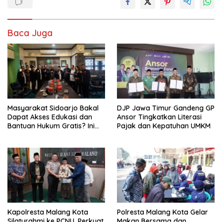
Baca Juga
Masyarakat Sidoarjo Bakal
DJP Jawa Timur Gandeng GP
Dapat Akses Edukasi dan
Ansor Tingkatkan Literasi
Bantuan Hukum Gratis? Ini
Pajak dan Kepatuhan UMKM
Hasil Audiensinya
Kapolresta Malang Kota
Polresta Malang Kota Gelar
Silaturahmi ke PCNU, Perkuat
Makan Bersama dan