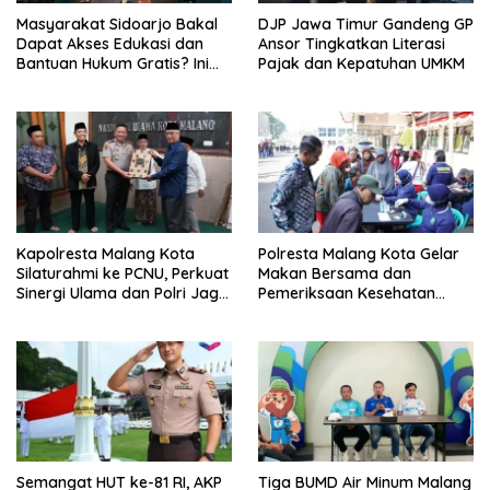
Masyarakat Sidoarjo Bakal
DJP Jawa Timur Gandeng GP
Dapat Akses Edukasi dan
Ansor Tingkatkan Literasi
Bantuan Hukum Gratis? Ini
Pajak dan Kepatuhan UMKM
Hasil Audiensinya
Kapolresta Malang Kota
Polresta Malang Kota Gelar
Silaturahmi ke PCNU, Perkuat
Makan Bersama dan
Sinergi Ulama dan Polri Jaga
Pemeriksaan Kesehatan
Kamtibmas Khususnya
Gratis, Perkuat Pelayanan
Persoalan Sosial
untuk Masyarakat
Semangat HUT ke-81 RI, AKP
Tiga BUMD Air Minum Malang