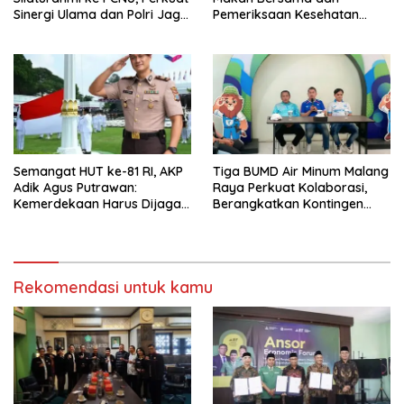
Sinergi Ulama dan Polri Jaga
Pemeriksaan Kesehatan
Kamtibmas Khususnya
Gratis, Perkuat Pelayanan
Persoalan Sosial
untuk Masyarakat
Semangat HUT ke-81 RI, AKP
Tiga BUMD Air Minum Malang
Adik Agus Putrawan:
Raya Perkuat Kolaborasi,
Kemerdekaan Harus Dijaga
Berangkatkan Kontingen
dengan Integritas dan
Menuju Seleksi Atlet
Perang Melawan Narkoba
PORPAMNAS IX 2026
Rekomendasi untuk kamu