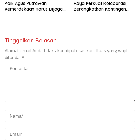
Adik Agus Putrawan:
Raya Perkuat Kolaborasi,
Kemerdekaan Harus Dijaga
Berangkatkan Kontingen
dengan Integritas dan
Menuju Seleksi Atlet
Perang Melawan Narkoba
PORPAMNAS IX 2026
Tinggalkan Balasan
Alamat email Anda tidak akan dipublikasikan.
Ruas yang wajib
ditandai
*