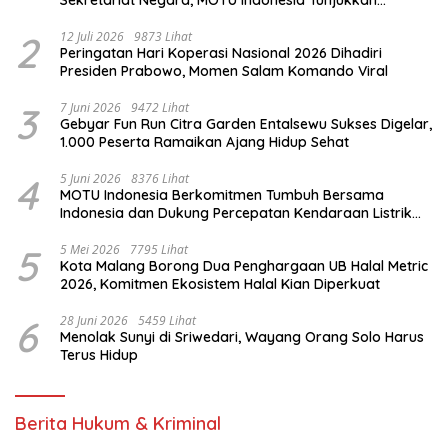
Sekretariat Negara, MOTU Indonesia Tunjukkan
Komitmen untuk Indonesia
2
12 Juli 2026
9873 Lihat
Peringatan Hari Koperasi Nasional 2026 Dihadiri
Presiden Prabowo, Momen Salam Komando Viral
3
7 Juni 2026
9472 Lihat
Gebyar Fun Run Citra Garden Entalsewu Sukses Digelar,
1.000 Peserta Ramaikan Ajang Hidup Sehat
4
5 Juni 2026
8376 Lihat
MOTU Indonesia Berkomitmen Tumbuh Bersama
Indonesia dan Dukung Percepatan Kendaraan Listrik
Nasional
5
5 Mei 2026
7795 Lihat
Kota Malang Borong Dua Penghargaan UB Halal Metric
2026, Komitmen Ekosistem Halal Kian Diperkuat
6
28 Juni 2026
5459 Lihat
Menolak Sunyi di Sriwedari, Wayang Orang Solo Harus
Terus Hidup
Berita Hukum & Kriminal