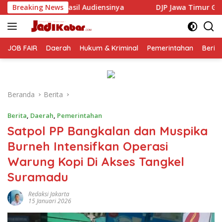
Langsung
ensinya
Breaking News
DJP Jawa Timur Gandeng GP Ansor Tingkatkan 
ke
konten
JOB FAIR
Daerah
Hukum & Kriminal
Pemerintahan
Berit
Beranda
Berita
Berita
,
Daerah
,
Pemerintahan
Satpol PP Bangkalan dan Muspika
Burneh Intensifkan Operasi
Warung Kopi Di Akses Tangkel
Suramadu
Redaksi Jakarta
15 Januari 2026